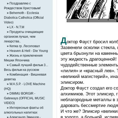
»
Поздравляю с
Рождеством Христовым!
»
Behemoth - Ecclesia
Diabolica Catholica (Official
Video)
»
LX - N.T.M
»
Продукты очищающие
организм лучше, чем
Д
октор Фауст бросил колб
лекарства..
»
Кепка гр. Лесоповал
Зазвенели осколки стекла,
»
Heaven & Hell - Die Young
цвета брызнули на каменны
»
Жизнь и приключения
эту жидкость драгоценной
Мишки Япончика
чудодейственные элементы
»
Самый лучший фильм 3...
Весь фильм на русском
«лилия» и «красный лев». 
»
Комбинация - Вишневая
«великий магистерий», ин
девятка
эликсиром.
»
W.A.S.P. - LOVE Machine
Доктор Фауст создал его с
(HQ)
алхимиков. Этот эликсир, 
»
DIMMU BORGIR -
Gateways (OFFICIAL MUSIC
неблагородные металлы в з
VIDEO)
даровать бессмертие людя
»
Интересные факты об
И что же? Эликсир «велики
алкогольных напитках
в золото, а больной, испив
»
Александр Звинцов -