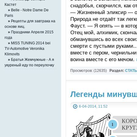
Кастет
снадобья, скорчился, как о
»
Belle - Notre Dame De
— Жизненный эликсир — об
Paris
Природа не отдаёт так легк
»
Рецепты для завтрака на
Фауст. — Я опять — в кото
основе яиц.
Отец мой, алхимик, скончал
»
Праздники Апреля 2015
года
обманувшись во всех своих
»
MISS TUNING 2014 bei
смерти с пустыми руками..
TV-Automotive Veronika
вместе с пером, чернильни
Klimovits
воина вместе с его мечом.
»
Братья Жемчужные - А я
укуреный иду по переулочку
Просмотров: (12635)
Раздел:
СТАТ
Легенды минувш
6-04-2014, 11:52
КОРО
КРУГ