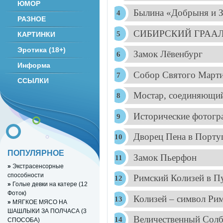
ЮМОР
Былина «Добрыня и 
РАЗНОЕ
СИБИРСКИЙ ГРАА
КАРТИНКИ
Эротика (18+)
Замок Лёвенбург
Информа
Собор Святого Март
ССЫЛКИ
Мостар, соединяющий
Исторические фотогр
Дворец Пена в Порту
ПОПУЛЯРНОЕ
Замок Пьерфон
»
Экстрасенсорные
способности
Римский Колизей в П
»
Голые девки на катере (12
Фоток)
Колизей – символ Ри
»
МЯГКОЕ МЯСО НА
ШАШЛЫКИ ЗА ПОЛЧАСА (3
Величественный Солб
СПОСОБА)