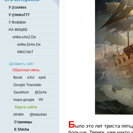
У @zontex
У @imko777
У Воффки
НА ФИШКЕ
wWw.eXeZ.De
wWw.ZeXe.De
iMkO.NeT
Добавить сайт
Обратная связь
fbook
eXcl
epid
Google Translate
Savefrom
@ZeXe
maps.google
!!!!!
Карта сайта
ИНФА
@ImkoNet
Б
Страницы
ыло это лет триста пять
E Shisha
больше. Теперь уже никто н