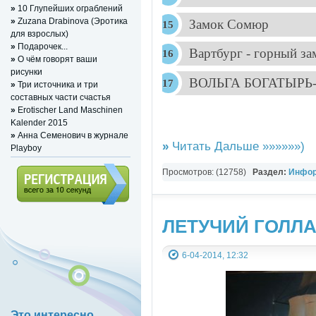
»
10 Глупейших ограблений
»
Zuzana Drabinova (Эротика
Замок Сомюр
для взрослых)
»
Подарочек...
Вартбург - горный за
»
О чём говорят ваши
рисунки
ВОЛЬГА БОГАТЫРЬ
»
Три источника и три
составных части счастья
»
Erotischer Land Maschinen
Kalender 2015
»
Анна Семенович в журнале
»
Читать Дальше »»»»»»)
Playboy
Просмотров: (12758)
Раздел:
Инфор
СТАТЬИ
Регистрация (всего за 10
ЛЕТУЧИЙ ГОЛЛ
секунд)
6-04-2014, 12:32
Это интересно