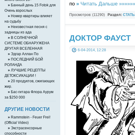
по
»
Читать Дальше »»»»»»
»
Банный день 15 Fotok для
Очень взрослых
Просмотров: (11290)
Раздел:
СТАТЬ
»
Номер квартиры влияет
на судьбу
»
Неизвестная песня с
задницы из ада
ДОКТОР ФАУСТ
»
В СОЛНЕЧНОЙ
СИСТЕМЕ ОБНАРУЖЕНА
ДРУГАЯ ВСЕЛЕННАЯ
6-04-2014, 12:28
»
Эдгар Аллан По
»
ПОСЛЕДНИЙ БОЙ
РОЛАНДА
»
ЛУЧШИЕ РЕЦЕПТЫ
ДЕТОКСИКАЦИИ !
»
20 продуктов, сжигающих
жир.
»
Бас-гитара Флора Аурум
за $250 000
ДРУГИЕ НОВОСТИ
»
Rammstein - Feuer Frei!
(Official Video)
»
Экстрасенсорные
способности