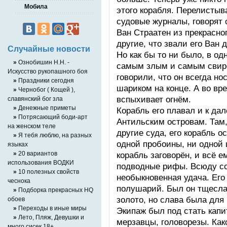
Мобила
этого корабля. Перелистыв
судовые журналы, говорят о
Ван Страатен из прекрасно
другие, что звали его
Ван д
Случайные новости
Но как бы то ни было, в од
»
Ознобишин Н.Н. -
самым злым и самым свире
Искусство рукопашного боя
говорили, что он всегда н
»
Праздники сегодня
шариком на конце. А во вр
»
Чернобог ( Кощей ),
вспыхивает огнём.
славянский бог зла
»
Денежные приметы
Корабль его плавал и к дал
»
Потрясающий боди-арт
Антильским островам. Там,
на женском теле
другие суда, его корабль 
»
Я тебя люблю, на разных
одной пробоины, ни одной 
языках
корабль заговорён, и всё е
»
20 вариантов
использования ВОДКИ
подводные рифы. Всюду со
»
10 полезных свойств
необыкновенная удача. Его
чеснока
полушарий. Был он тщеслав
»
Подборка прекрасных HQ
золото, но слава была для 
обоев
»
Переходы в иные миры
Экипаж был под стать капи
»
Лето, Пляж, Девушки и
мерзавцы, головорезы. Как
много сисек 18+