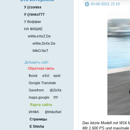
20-08-2023, 21:15
У @zontex
У @imko777
У Воффки
НА ФИШКЕ
wWw.eXeZ.De
wWw.ZeXe.De
iMkO.NeT
Добавить сайт
Обратная связь
fbook
eXcl
epid
Google Translate
Savefrom
@ZeXe
maps.google
!!!!!
Карта сайта
ИНФА
@ImkoNet
Страницы
Das letzte Modell mit W16 M
E Shisha
Mit 1.600 PS und maximale