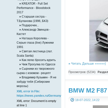
»
KREATOR - Full Set
Performance - Bloodstock
2017
»
Старшая сестра -
Т.Буланова (1996, БКЗ)
»
Подарочек...
»
Александр Звинцов -
Кастет
»
Наташа Королева -
Серые глаза (live) Лужники
1991
»
Святая лестница (лат.
Scala Santa)
»
Как легко бросить курить
»
Читать Дальше »»»»»»)
»
Чиж Прогулка по Одессе
»
Сырники из творожного
Просмотров: (5234)
Разде
сырка с изюмом - рецепт
»
Владимир Кузьмин - Я не
забуду тебя (Сибирские
морозы)
BMW M2 F87 
XML error in File:
https://news.yandex.ru/Germany/index.rss
18-07-2022, 14:22
XML error: Document is empty
at line 1