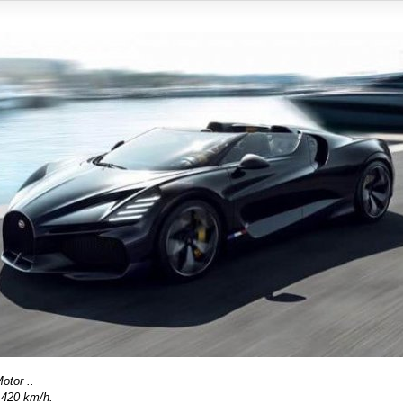
otor ..
 420 km/h.