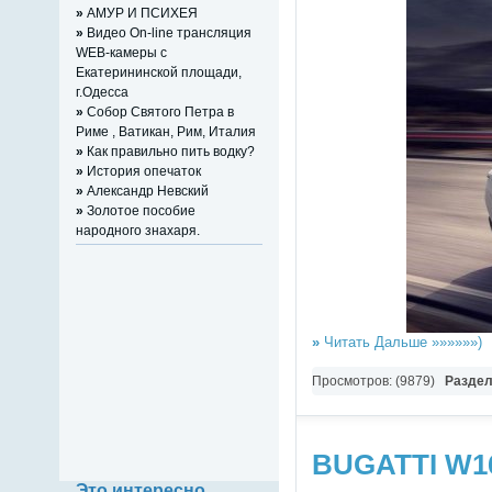
»
АМУР И ПСИХЕЯ
»
Видео On-line трансляция
WEB-камеры с
Екатерининской площади,
г.Одесса
»
Собор Святого Петра в
Риме , Ватикан, Рим, Италия
»
Как правильно пить водку?
»
История опечаток
»
Александр Невский
»
Золотое пособие
народного знахаря.
Регистрация (всего за 10
»
Читать Дальше »»»»»»)
секунд)
Просмотров: (9879)
Разде
BUGATTI W16
Это интересно