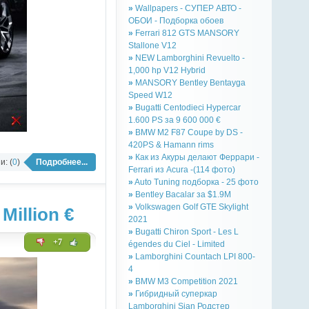
»
Wallpapers - СУПЕР АВТО -
ОБОИ - Подборка обоев
»
Ferrari 812 GTS MANSORY
Stallone V12
»
NEW Lamborghini Revuelto -
1,000 hp V12 Hybrid
»
MANSORY Bentley Bentayga
Speed W12
»
Bugatti Centodieci Hypercar
1.600 PS за 9 600 000 €
»
BMW M2 F87 Coupe by DS -
420PS & Hamann rims
»
Как из Акуры делают Феррари -
: (
0
)
Подробнее...
Ferrari из Acura -(114 фото)
»
Auto Tuning подборка - 25 фото
»
Bentley Bacalar за $1.9M
»
Volkswagen Golf GTE Skylight
illion €
2021
»
Bugatti Chiron Sport - Les L
+7
égendes du Ciel - Limited
»
Lamborghini Countach LPI 800-
4
»
BMW M3 Competition 2021
»
Гибридный суперкар
Lamborghini Sian Родстер