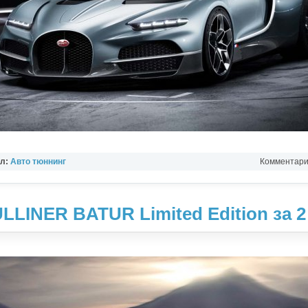
ел:
Авто тюннинг
Комментарии
INER BATUR Limited Edition за 2 M