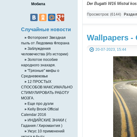
Der Bugatti W16 Mistral kost
Мобила
Просмотров: (6144)
Разде
Случайные новости
Wallpapers 
»
Фотопроект Звездная
пыль от Людовика Флорана
»
Заблуждения
20-07-2023, 15:44
человечества (Из истории)
»
Золотое пособие
народного знахаря.
»
"Грязные" мифы о
Средневековье
»
12 ПРОСТЫХ
СПОСОБОВ МАКСИМАЛЬНО
СТИМУЛИРОВАТЬ РАБОТУ
МОЗГА.
»
Eще про дуэли
»
Kelly Brook Official
Calendar 2016
»
ИНДИЙСКИЕ ЗНАКИ (
Гадания / Хиромантия )
»
Уксус 10 применений
уксуса в быту