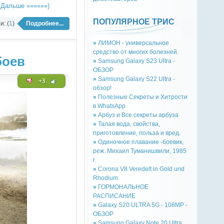
 Дальше »»»»»»)
ПОПУЛЯРНОЕ ТРИС
: (
1
)
Подробнее...
»
ЛИМОН - универсальное
средство от многих болезней.
боев
»
Samsung Galaxy S23 Ultra -
ОБЗОР
»
Samsung Galaxy S22 Ultra -
+3
обзор!
»
Полезные Секреты и Хитрости
в WhatsApp
»
Арбуз и Все секреты арбуза
»
Талая вода, свойства,
приготовление, польза и вред.
»
Одиночное плавание -боевик,
реж. Михаил Туманишвили, 1985
г.
»
Corona V8 Veredelt in Gold und
Rhodium
»
ГОРМОНАЛЬНОЕ
РАСПИСАНИЕ
»
Galaxy S20 ULTRA 5G - 108MP -
ОБЗОР
»
Samsung Galaxy Note 20 Ultra