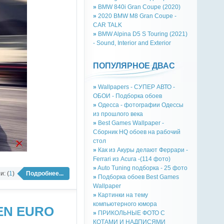
»
BMW 840i Gran Coupe (2020)
»
2020 BMW M8 Gran Coupe -
CAR TALK
»
BMW Alpina D5 S Touring (2021)
- Sound, Interior and Exterior
ПОПУЛЯРНОЕ ДВАС
»
Wallpapers - СУПЕР АВТО -
ОБОИ - Подборка обоев
»
Одесса - фотографии Одессы
из прошлого века
»
Best Games Wallpaper -
Сборник HQ обоев на рабочий
стол
»
Как из Акуры делают Феррари -
Ferrari из Acura -(114 фото)
»
Auto Tuning подборка - 25 фото
: (
1
)
Подробнее...
»
Подборка обоев Best Games
Wallpaper
»
Картинки на тему
компьютерного юмора
NEN EURO
»
ПРИКОЛЬНЫЕ ФОТО С
КОТАМИ И НАДПИСЯМИ