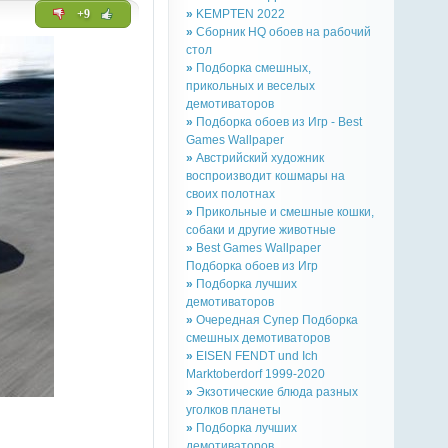
+9
»
KEMPTEN 2022
»
Сборник HQ обоев на рабочий
стол
»
Подборка смешных,
прикольных и веселых
демотиваторов
»
Подборка обоев из Игр - Best
Games Wallpaper
»
Австрийский художник
воспроизводит кошмары на
своих полотнах
»
Прикольные и смешные кошки,
собаки и другие животные
»
Best Games Wallpaper
Подборка обоев из Игр
»
Подборка лучших
демотиваторов
»
Очередная Супер Подборка
смешных демотиваторов
»
EISEN FENDT und Ich
Marktoberdorf 1999-2020
»
Экзотические блюда разных
уголков планеты
»
Подборка лучших
демотиваторов