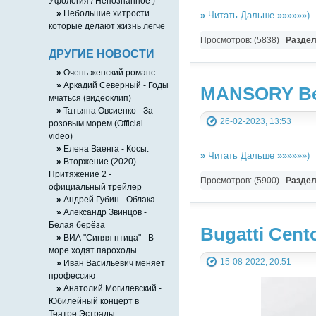
Уфология / Непознанное )
»
Небольшие хитрости
»
Читать Дальше »»»»»»)
которые делают жизнь легче
Просмотров: (5838)
Разде
ДРУГИЕ НОВОСТИ
»
Очень женский романс
»
Аркадий Северный - Годы
MANSORY Ben
мчаться (видеоклип)
»
Татьяна Овсиенко - За
26-02-2023, 13:53
розовым морем (Official
video)
»
Елена Ваенга - Косы.
»
Читать Дальше »»»»»»)
»
Вторжение (2020)
Притяжение 2 -
Просмотров: (5900)
Разде
официальный трейлер
»
Андрей Губин - Облака
»
Александр Звинцов -
Белая берёза
Bugatti Cento
»
ВИА "Синяя птица" - В
море ходят пароходы
15-08-2022, 20:51
»
Иван Васильевич меняет
профессию
»
Анатолий Могилевский -
Юбилейный концерт в
Театре Эстрады.