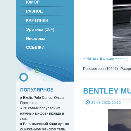
ЮМОР
РАЗНОЕ
КАРТИНКИ
Эротика (18+)
Информа
ССЫЛКИ
»
Читать Дальше »»»»»»)
Просмотров: (10647)
Разд
BENTLEY MULL
ПОПУЛЯРНОЕ
»
Exotic Pole Dance. Ольга
21-08-2023, 15:16
Претензия
»
20 самых популярных
научных мифов - правда и
ложь
»
Великолепный боди-арт на
обнаженном женском теле.