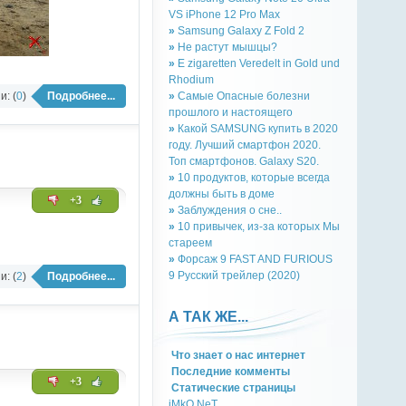
VS iPhone 12 Pro Max
»
Samsung Galaxy Z Fold 2
»
Не растут мышцы?
»
E zigaretten Veredelt in Gold und
Rhodium
: (
0
)
Подробнее...
»
Самые Опасные болезни
прошлого и настоящего
»
Какой SAMSUNG купить в 2020
году. Лучший смартфон 2020.
Топ смартфонов. Galaxy S20.
»
10 продуктов, которые всегда
должны быть в доме
+3
»
Заблуждения о сне..
»
10 привычек, из-за которых Мы
стареем
»
Форсаж 9 FAST AND FURIOUS
9 Русский трейлер (2020)
: (
2
)
Подробнее...
А ТАК ЖЕ...
Что знает о нас интернет
Последние комменты
+3
Cтатическиe страницы
iMkO.NeT