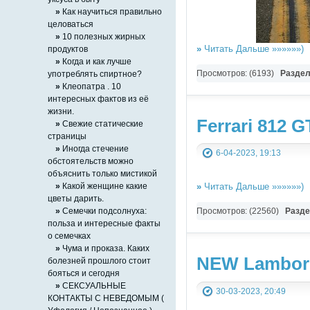
»
Как научиться правильно
целоваться
»
10 полезных жирных
»
Читать Дальше »»»»»»)
продуктов
»
Когда и как лучше
Просмотров: (6193)
Разде
употреблять спиртное?
»
Клеопатра . 10
интересных фактов из её
жизни.
Ferrari 812 
»
Свежие статические
страницы
»
Иногда стечение
6-04-2023, 19:13
обстоятельств можно
объяснить только мистикой
»
Какой женщине какие
»
Читать Дальше »»»»»»)
цветы дарить.
»
Семечки подсолнуха:
Просмотров: (22560)
Разд
польза и интересные факты
о семечках
»
Чума и проказа. Каких
NEW Lamborgh
болезней прошлого стоит
бояться и сегодня
»
СЕКСУАЛЬНЫЕ
30-03-2023, 20:49
КОНТАКТЫ С НЕВЕДОМЫМ (