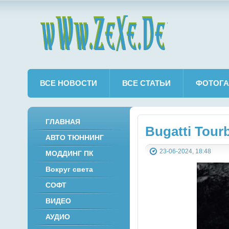
wWw.ZeXe.De
ВСЕ НОВОСТИ
ВСЕ СТАТЬИ
ФОТОГА
ГЛАВНАЯ
Bugatti Tourb
АВТО ТЮННИНГ
23-06-2024, 18:48
МОДДИНГ ПК
Вокруг света
СОФТ
ВИДЕО
АУДИО