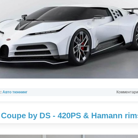
л:
Авто тюннинг
Комментарии
Coupe by DS - 420PS & Hamann rim