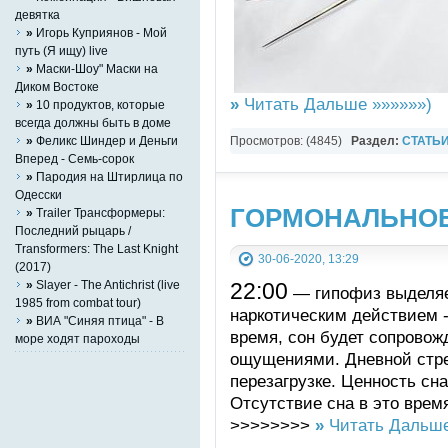
девятка
»
Игорь Куприянов - Мой
путь (Я ищу) live
»
Маски-Шоу" Маски на
Диком Востоке
»
Читать Дальше »»»»»»)
»
10 продуктов, которые
всегда должны быть в доме
»
Феликс Шиндер и Деньги
Просмотров: (4845)
Раздел:
СТАТЬ
Вперед - Семь-сорок
»
Пародия на Штирлицa по
Одесски
ГОРМОНАЛЬНОЕ
»
Trailer Трансформеры:
Последний рыцарь /
Transformers: The Last Knight
30-06-2020, 13:29
(2017)
»
Slayer - The Antichrist (live
22:00
— гипофиз выделяе
1985 from combat tour)
наркотическим действием 
»
ВИА "Синяя птица" - В
время, сон будет сопрово
море ходят пароходы
ощущениями. Дневной стрес
перезагрузке. Ценность сна
Отсутствие сна в это врем
>>>>>>>>
»
Читать Дальше