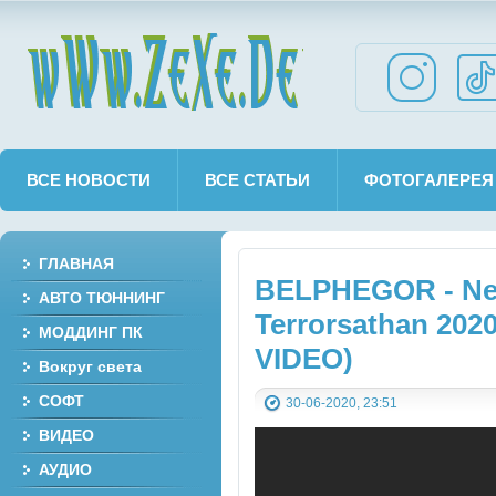
wWw.ZeXe.De
ВСЕ НОВОСТИ
ВСЕ СТАТЬИ
ФОТОГАЛЕРЕЯ
ГЛАВНАЯ
BELPHEGOR - N
АВТО ТЮННИНГ
Terrorsathan 202
МОДДИНГ ПК
VIDEO)
Вокруг света
СОФТ
30-06-2020, 23:51
ВИДЕО
АУДИО