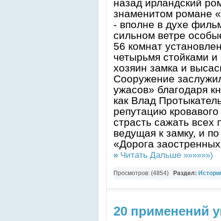
назад ирландский ро
знаменитом романе «
- вполне в духе филь
сильном ветре особы
56 комнат установлен
четырьмя стойками и п
хозяин замка и высас
Сооружение заслужи
ужасов» благодаря кн
как Влад Протыкатель
репутацию кровавого
страсть сажать всех 
ведущая к замку, и п
«Дорога заостренных
»
Читать Дальше »»»»»»)
Просмотров: (4854)
Раздел:
Истори
тайны
,
Вокруг света
20 применений у