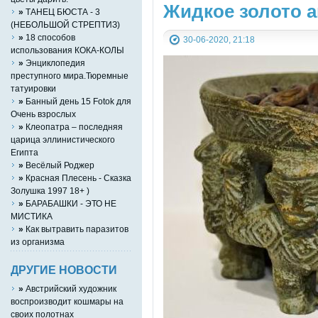
Жидкое золото а
»
ТАНЕЦ БЮСТА - 3
(НЕБОЛЬШОЙ СТРЕПТИЗ)
»
18 способов
30-06-2020, 21:18
использования КОКА-КОЛЫ
»
Энциклопедия
преступного мира.Тюремные
татуировки
»
Банный день 15 Fotok для
Очень взрослых
»
Клеопатра – последняя
царица эллинистического
Египта
»
Весёлый Роджер
»
Красная Плесень - Сказка
Золушка 1997 18+ )
»
БАРАБАШКИ - ЭТО НЕ
МИСТИКА
»
Как вытравить паразитов
из организма
ДРУГИЕ НОВОСТИ
»
Австрийский художник
воспроизводит кошмары на
своих полотнах