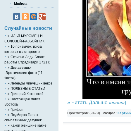
Мобила
Случайные новости
»
ИЛЬЯ МУРОМЕЦ И
СОЛОВЕЙ-РАЗБОЙНИК
»
10 привычек, из-за
которых вы стареете
»
Скрипка Леди Блант
работы Страдивари 1721 г.
»
Две девушки
-Эротические фото (11
Фоток)
»
Легенды минувших веков
»
ПОЛЕЗНЫЕ СТАТЬИ
»
Григорий Котовский
»
Настоящая магия
»
Читать Дальше »»»»»»)
Востока
»
Грифон
Просмотров: (9479)
Раздел:
Картин
»
Подборка Гифок
симпатичных девушек
»
Какой женщине какие
цветы дарить.