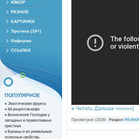
ЮМОР
РАЗНОЕ
КАРТИНКИ
Эротика (18+)
Информа
ССЫЛКИ
ПОПУЛЯРНОЕ
»
Экзотические фрукты
»
Читать Дальше »»»»»»)
»
68 рецептов кофе
»
Вознесение Господне у
Просмотров: (3328)
Раздел:
РАЗНО
западных и православных
христиан
YouTube Music video
»
Бананы и их уникальные
полезные свойства..