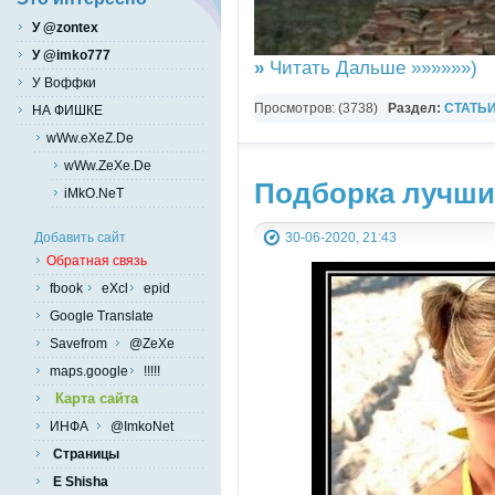
У @zontex
У @imko777
»
Читать Дальше »»»»»»)
У Воффки
Просмотров: (3738)
Раздел:
СТАТЬ
НА ФИШКЕ
Великие тайны
wWw.eXeZ.De
wWw.ZeXe.De
Подборка лучши
iMkO.NeT
30-06-2020, 21:43
Добавить сайт
Обратная связь
fbook
eXcl
epid
Google Translate
Savefrom
@ZeXe
maps.google
!!!!!
Карта сайта
ИНФА
@ImkoNet
Страницы
E Shisha