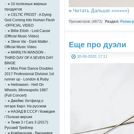
»
10 полезных жирных
продуктов
»
Читать Дальше »»»»»»)
»
CELTIC FROST - A Dying
God Coming Into Human Flesh
Просмотров: (4872)
Раздел:
Разно-
-OFFICIAL VIDEO
»
Billie Eilish - Lost Cause
(Official Music Video)
»
Steve Vai - Dark Matter ..
Eще про дуэли
Official Music Video
»
MARILYN MANSON -
30-06-2020, 17:11
THIRD DAY OF A SEVEN DAY
BINGE
»
Miss Pole Dance Doubles
2017 Professional Division 1st
runner up - London & Ruby
»
Helloween - Hell On
Wheels, Minneapolis 1987
(Full Concert)
»
Джеймс Хетфилд о
гитаре Карл. На русском
»
НАЗАД В СССР / Комедия
/ Полная версия
»
Тачки 3 / Cars 3 (2017)
Русский Трейлер
»
Комбинация - Вишневая