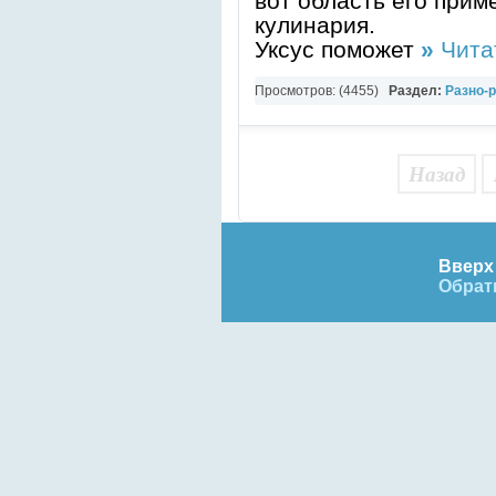
вот область его прим
кулинария.
Уксус поможет
»
Чита
Просмотров: (4455)
Раздел:
Разно-
Назад
Вверх 
Обрат