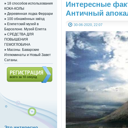
Интересные фак
»
18 способов использования
КОКА-КОЛЫ
Античный апока
»
Деревянная лодка Феррари
»
100 обнажённых звёзд
»
Египетский музей в
30-06-2020, 22:07
Барселоне. Музей Египта
»
СРЕДСТВА ДЛЯ
ПОВЫШЕНИЯ
ГЕМОГЛОБИНА
»
Масоны. Баварские
Иллюминаты и Новый Завет
Сатаны.
Регистрация (всего за 10
секунд)
Это интересно