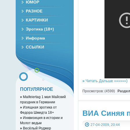
ЮМОР
РАЗНОЕ
КАРТИНКИ
Эротика (18+)
Информа
ССЫЛКИ
»
Читать Дальше »»»»»»)
ПОПУЛЯРНОЕ
Просмотров: (4599)
Разде
»
Maifeiertag 1 мая Майский
праздник в Германии
»
Изящная эротика от
ВИА Синяя п
Федора Шмидта 18+
»
Инквизиция в истории и
Молот ведьм
27-04-2009, 20:44
»
Весёлый Роджер