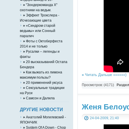
»
"Зондеркоманда Х"
охотники на ведьм.
»
Эффект Трокслера -
Исчезающие цвета
»
«Синдром старой
ведьмы» или Сонный
паралич
»
Фоты с Октоберфеста
2014 и не только
»
Русалки – легенды и
факты
»
20 высказываний Остапа
Бендера
»
Как выжать из лимона
»
Читать Дальше »»»»»»)
максимум пользы?
»
20 применений уксуса
Просмотров: (4171)
Разде
»
Сексуальные традиции
на Руси
»
Cамcон и Дaлилa
Женя Белоус
ДРУГИЕ НОВОСТИ
»
Анатолий Могилевский -
24-04-2009, 21:40
ЯПОНЧИК
»
System Of A Down - Chop