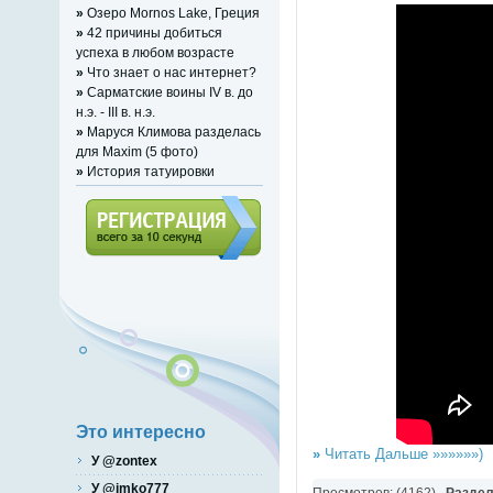
»
Озеро Mornos Lake, Греция
»
42 причины добиться
успеха в любом возрасте
»
Что знает о нас интернет?
»
Сарматские воины IV в. до
н.э. - III в. н.э.
»
Маруся Климова разделась
для Maxim (5 фото)
»
История татуировки
Регистрация (всего за 10
секунд)
Это интересно
»
Читать Дальше »»»»»»)
У @zontex
У @imko777
Просмотров: (4162)
Разде