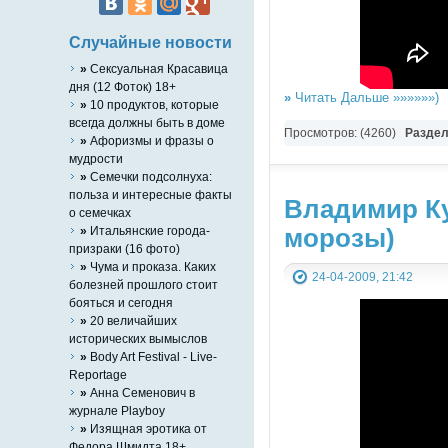
Случайные новости
»
Сексуальная Красавица
дня (12 Фоток) 18+
»
Читать Дальше »»»»»»)
»
10 продуктов, которые
всегда должны быть в доме
Просмотров: (4260)
Разде
»
Афоризмы и фразы о
мудрости
»
Семечки подсолнуха:
польза и интересные факты
Владимир Ку
о семечках
морозы)
»
Итальянские города-
призраки (16 фото)
»
Чума и проказа. Каких
24-04-2009, 21:42
болезней прошлого стоит
бояться и сегодня
»
20 величайших
исторических вымыслов
»
Body Art Festival - Live-
Reportage
»
Анна Семенович в
журнале Playboy
»
Изящная эротика от
Федора Шмидта 18+