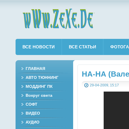
wWw.ZeXe.De
ВСЕ НОВОСТИ
ВСЕ СТАТЬИ
ФОТОГА
ГЛАВНАЯ
НА-НА (Вале
АВТО ТЮННИНГ
29-04-2009, 15:17
МОДДИНГ ПК
Вокруг света
СОФТ
ВИДЕО
АУДИО