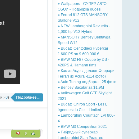
»
Wallpapers - СУПЕР АВТО -
ОБОИ - Подборка обоев
»
Ferrari 812 GTS MANSORY
Stallone V12
»
NEW Lamborghini Revuelto -
1,000 hp V12 Hybrid
»
MANSORY Bentley Bentayga
Speed W12
»
Bugatti Centodieci Hypercar
1.600 PS за 9 600 000 €
»
BMW M2 F87 Coupe by DS -
420PS & Hamann rims
»
Как из Акуры делают Феррари -
Ferrari из Acura -(114 фото)
»
Auto Tuning подборка - 25 фото
»
Bentley Bacalar за $1.9M
»
Volkswagen Golf GTE Skylight
: (
0
)
Подробнее...
2021
»
Bugatti Chiron Sport - Les L
égendes du Ciel - Limited
»
Lamborghini Countach LPI 800-
4
»
BMW M3 Competition 2021
»
Гибридный суперкар
0
Lamborghini Sian Родстер