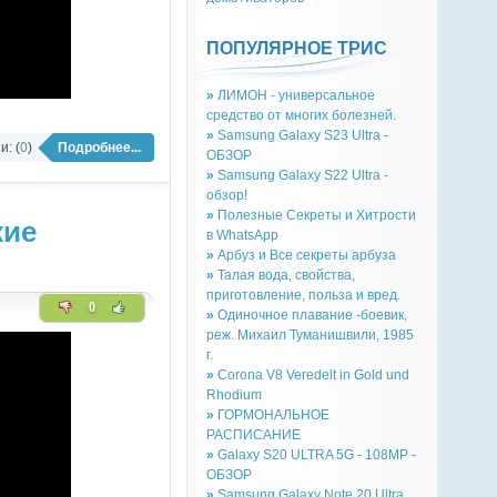
ПОПУЛЯРНОЕ ТРИС
»
ЛИМОН - универсальное
средство от многих болезней.
»
Samsung Galaxy S23 Ultra -
: (
0
)
Подробнее...
ОБЗОР
»
Samsung Galaxy S22 Ultra -
обзор!
»
Полезные Секреты и Хитрости
кие
в WhatsApp
»
Арбуз и Все секреты арбуза
»
Талая вода, свойства,
приготовление, польза и вред.
0
»
Одиночное плавание -боевик,
реж. Михаил Туманишвили, 1985
г.
»
Corona V8 Veredelt in Gold und
Rhodium
»
ГОРМОНАЛЬНОЕ
РАСПИСАНИЕ
»
Galaxy S20 ULTRA 5G - 108MP -
ОБЗОР
»
Samsung Galaxy Note 20 Ultra