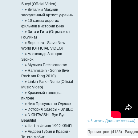
Suey! (Official Video)
»
Виталий Макукин
заслуженный артист украины
»
10 самых дорогих
фильмов в истории кино
»
Зита и Гита (Отрывок от
Гоблина)
»
Sepultura - Slave New
World [OFFICIAL VIDEO]
»
Александр Звинцов -
Звонок
»
Мультик Пес в сапогах
»
Rammstein - Sonne (live
Rock am Ring 2010)
»
Linkin Park - Numb [Official
Music Video]
»
Красивый танец на
пилоне
»
Чиж Прогулка по Одессе
»
История Одессы - ВИДЕО
»
NIGHTWISH - Bye Bye
Beautiful
»
Читать Дальше »»»»»»)
»
На-На Фаина 1992 КЛИП
»
Андрей Губин и Краски -
Просмотров: (4183)
Разде
Те, кто любит