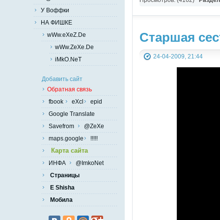
У Воффки
НА ФИШКЕ
Старшая сест
wWw.eXeZ.De
wWw.ZeXe.De
24-04-2009, 21:44
iMkO.NeT
Добавить сайт
Обратная связь
fbook
eXcl
epid
Google Translate
Savefrom
@ZeXe
maps.google
!!!!!
Карта сайта
ИНФА
@ImkoNet
Страницы
E Shisha
Мобила