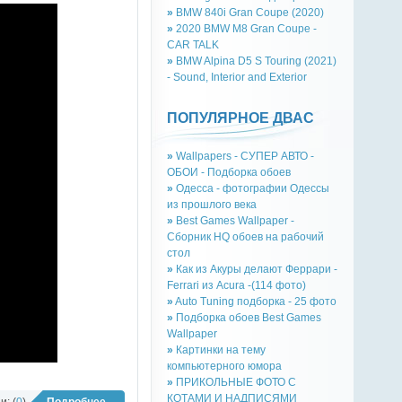
»
BMW 840i Gran Coupe (2020)
»
2020 BMW M8 Gran Coupe -
CAR TALK
»
BMW Alpina D5 S Touring (2021)
- Sound, Interior and Exterior
ПОПУЛЯРНОЕ ДВАС
»
Wallpapers - СУПЕР АВТО -
ОБОИ - Подборка обоев
»
Одесса - фотографии Одессы
из прошлого века
»
Best Games Wallpaper -
Сборник HQ обоев на рабочий
стол
»
Как из Акуры делают Феррари -
Ferrari из Acura -(114 фото)
»
Auto Tuning подборка - 25 фото
»
Подборка обоев Best Games
Wallpaper
»
Картинки на тему
компьютерного юмора
»
ПРИКОЛЬНЫЕ ФОТО С
КОТАМИ И НАДПИСЯМИ
: (
0
)
Подробнее...