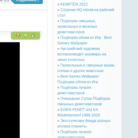
»
KEMPTEN 2022
»
Сборник HQ обоев на рабочий
стол
»
Подборка смешных,
прикольных и веселых
демотиваторов
0
»
Подборка обоев из Игр - Best
Games Wallpaper
»
Австрийский художник
воспроизводит кошмары на
своих полотнах
»
Прикольные и смешные кошки,
собаки и другие животные
»
Best Games Wallpaper
Подборка обоев из Игр
»
Подборка лучших
демотиваторов
»
Очередная Супер Подборка
смешных демотиваторов
»
EISEN FENDT und Ich
Marktoberdorf 1999-2020
»
Экзотические блюда разных
уголков планеты
»
Подборка лучших
демотиваторов