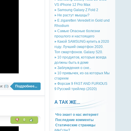
VS iPhone 12 Pro Max
»
Samsung Galaxy Z Fold 2
»
Не растут мышцы?
»
E zigaretten Veredelt in Gold und
Rhodium
»
Самые Опасные болезни
прошлого и настоящего
»
Какой SAMSUNG купить в 2020
году. Лучший смартфон 2020.
Топ смартфонов. Galaxy S20.
»
10 продуктов, которые всегда
должны быть в доме
»
Заблуждения о сне..
»
10 привычек, из-за которых Мы
стареем
»
Форсаж 9 FAST AND FURIOUS
: (
0
)
Подробнее...
9 Русский трейлер (2020)
А ТАК ЖЕ...
Что знает о нас интернет
Последние комменты
0
Cтатическиe страницы
iMkO.NeT