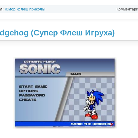
ел:
Юмор
,
флеш приколы
Комментарии
edgehog (Супер Флеш Игруха)