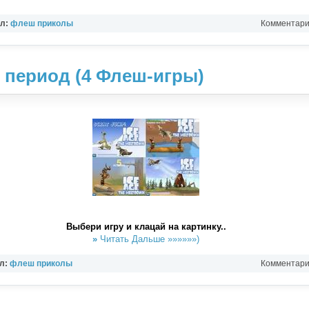
ел:
флеш приколы
Комментарии
период (4 Флеш-игры)
Выбери игру и клацай на картинку..
»
Читать Дальше »»»»»»)
л:
флеш приколы
Комментарии