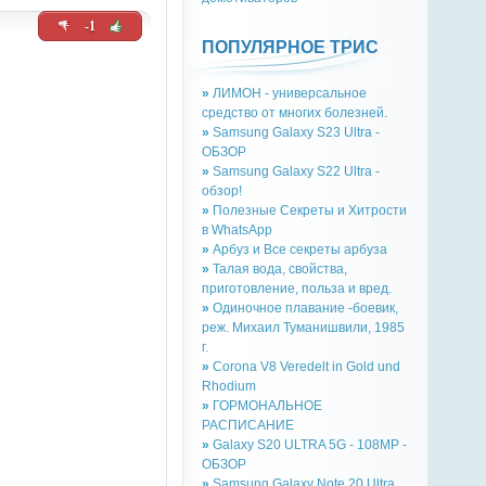
-1
ПОПУЛЯРНОЕ ТРИС
»
ЛИМОН - универсальное
средство от многих болезней.
»
Samsung Galaxy S23 Ultra -
ОБЗОР
»
Samsung Galaxy S22 Ultra -
обзор!
»
Полезные Секреты и Хитрости
в WhatsApp
»
Арбуз и Все секреты арбуза
»
Талая вода, свойства,
приготовление, польза и вред.
»
Одиночное плавание -боевик,
реж. Михаил Туманишвили, 1985
г.
»
Corona V8 Veredelt in Gold und
Rhodium
»
ГОРМОНАЛЬНОЕ
РАСПИСАНИЕ
»
Galaxy S20 ULTRA 5G - 108MP -
ОБЗОР
»
Samsung Galaxy Note 20 Ultra