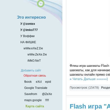
Это интересно
У @zontex
У @imko777
У Воффки
НА ФИШКЕ
wWw.eXeZ.De
wWw.ZeXe.De
iMkO.NeT
Флеш игра шахматы Flash 
шахматы, как для начинаю
Добавить сайт
шахматы онлайн прямо се
Обратная связь
»
Читать Дальше »»»»»»)
fbook
eXcl
epid
Просмотров: (15478)
Разд
Google Translate
Savefrom
@ZeXe
maps.google
!!!!!
Flash игра 
Карта сайта