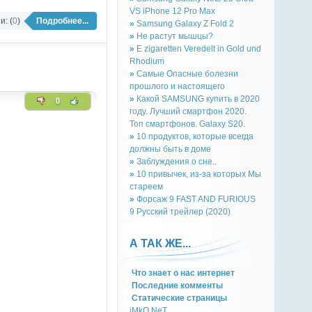
VS iPhone 12 Pro Max
: (
0
)
Подробнее...
»
Samsung Galaxy Z Fold 2
»
Не растут мышцы?
»
E zigaretten Veredelt in Gold und
Rhodium
»
Самые Опасные болезни
прошлого и настоящего
»
Какой SAMSUNG купить в 2020
0
году. Лучший смартфон 2020.
Топ смартфонов. Galaxy S20.
»
10 продуктов, которые всегда
должны быть в доме
»
Заблуждения о сне..
»
10 привычек, из-за которых Мы
стареем
»
Форсаж 9 FAST AND FURIOUS
9 Русский трейлер (2020)
А ТАК ЖЕ...
Что знает о нас интернет
Последние комменты
Cтатическиe страницы
iMkO.NeT