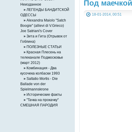
Под маечко
Неизданное
»
ЛЕГЕНДЫ БАНДИТСКОЙ
18-01-2014, 00:51
ОДЕССЫ
»
Alexandra Maiolo "Satch
Boogie" (allievi di V.Grieco)
Joe Satriani's Cover
»
Зита и Гита (Отрывок от
Гоблина)
»
ПОЛЕЗНЫЕ СТАТЬИ
»
Красная Плесень на
телеканале Подмосковье
(март 2012)
»
Комбинация - Два
кусочека колбаски 1993
»
Saltatio Mortis - Die
Ballade von der
Spielmannskrone
»
Исторические факты
»
"Тачка на прокачку"
СМЕШНАЯ ПАРОДИЯ