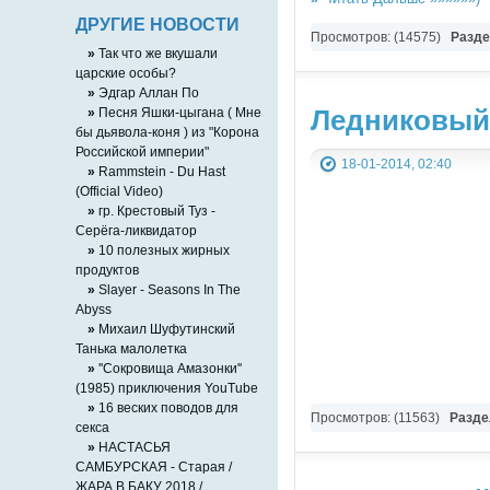
ДРУГИЕ НОВОСТИ
Просмотров: (14575)
Разд
»
Так что же вкушали
царские особы?
»
Эдгар Аллан По
»
Песня Яшки-цыгана ( Мне
Ледниковый 
бы дьявола-коня ) из "Корона
Российской империи"
18-01-2014, 02:40
»
Rammstein - Du Hast
(Official Video)
»
гр. Крестовый Туз -
Серёга-ликвидатор
»
10 полезных жирных
продуктов
»
Slayer - Seasons In The
Abyss
»
Михаил Шуфутинский
Танька малолетка
»
''Сокровища Амазонки''
(1985) приключения YouTube
»
16 веских поводов для
Просмотров: (11563)
Разде
секса
»
НАСТАСЬЯ
САМБУРСКАЯ - Старая /
ЖАРА В БАКУ 2018 /