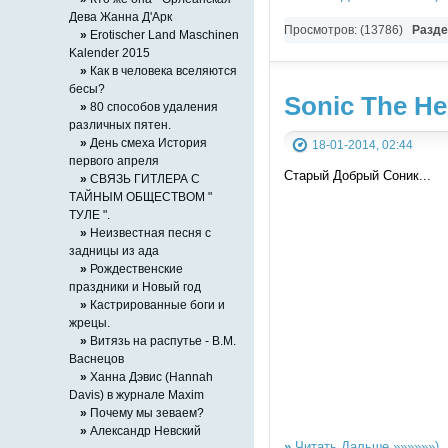
Дева Жанна Д'Арк
Просмотров: (13786)
Разд
»
Erotischer Land Maschinen
Kalender 2015
»
Как в человека вселяются
бесы?
Sonic The H
»
80 способов удаления
различных пятен.
»
День смеха История
18-01-2014, 02:44
первого апреля
Старый Добрый Соник...
»
СВЯЗЬ ГИТЛЕРА С
ТАЙНЫМ ОБЩЕСТВОМ "
ТУЛЕ ".
»
Неизвестная песня с
задницы из ада
»
Рождественские
праздники и Новый год
»
Кастрированные боги и
жрецы.
»
Витязь на распутье - В.М.
Васнецов
»
Ханна Дэвис (Hannah
Davis) в журнале Maxim
»
Почему мы зеваем?
»
Александр Невский
»
Читать Дальше »»»»»»)