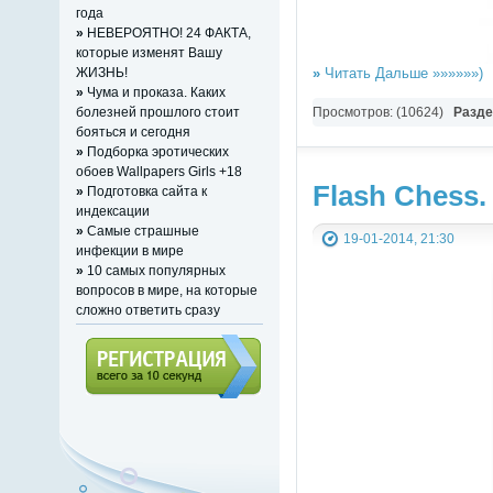
года
»
НЕВЕРОЯТНО! 24 ФАКТА,
которые изменят Вашу
»
Читать Дальше »»»»»»)
ЖИЗНЬ!
»
Чума и проказа. Каких
Просмотров: (10624)
Разд
болезней прошлого стоит
бояться и сегодня
»
Подборка эротических
обоев Wallpapers Girls +18
Flash Chess.
»
Подготовка сайта к
индексации
»
Самые страшные
19-01-2014, 21:30
инфекции в мире
»
10 самых популярных
вопросов в мире, на которые
сложно ответить сразу
Регистрация (всего за 10
секунд)