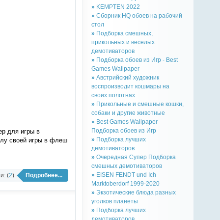
»
KEMPTEN 2022
»
Сборник HQ обоев на рабочий
стол
»
Подборка смешных,
прикольных и веселых
демотиваторов
»
Подборка обоев из Игр - Best
Games Wallpaper
»
Австрийский художник
воспроизводит кошмары на
своих полотнах
»
Прикольные и смешные кошки,
собаки и другие животные
»
Best Games Wallpaper
Подборка обоев из Игр
ер для игры в
»
Подборка лучших
илу своей игры в флеш
демотиваторов
»
Очередная Супер Подборка
смешных демотиваторов
»
EISEN FENDT und Ich
: (
2
)
Подробнее...
Marktoberdorf 1999-2020
»
Экзотические блюда разных
уголков планеты
»
Подборка лучших
демотиваторов