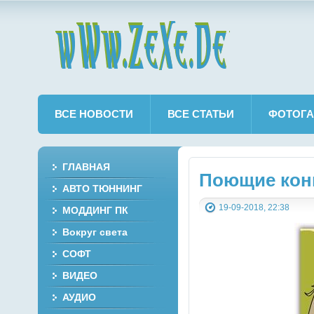
wWw.ZeXe.De
ВСЕ НОВОСТИ
ВСЕ СТАТЬИ
ФОТОГА
ГЛАВНАЯ
Поющие кони
АВТО ТЮННИНГ
19-09-2018, 22:38
МОДДИНГ ПК
Вокруг света
СОФТ
ВИДЕО
АУДИО