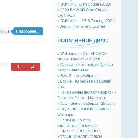
»
BMW 840i Gran Coupe (2020)
»
2020 BMW M8 Gran Coupe -
CAR TALK
»
BMW Alpina D5 S Touring (2021)
- Sound, Interior and Exterior
: (
0
)
Подробнее...
ПОПУЛЯРНОЕ ДВАС
»
Wallpapers - СУПЕР АВТО -
ОБОИ - Подборка обоев
»
Одесса - фотографии Одессы
-1
из прошлого века
»
Best Games Wallpaper -
Сборник HQ обоев на рабочий
стол
»
Как из Акуры делают Феррари -
Ferrari из Acura -(114 фото)
»
Auto Tuning подборка - 25 фото
»
Подборка обоев Best Games
Wallpaper
»
Картинки на тему
компьютерного юмора
»
ПРИКОЛЬНЫЕ ФОТО С
КОТАМИ И НАДПИСЯМИ