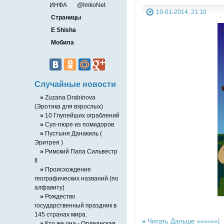
ИНФА
@ImkoNet
19-01-2014, 21:10
Страницы
E Shisha
Мобила
Случайные новости
»
Zuzana Drabinova
(Эротика для взрослых)
»
10 Глупейших ограблений
»
Суп-пюре из помидоров
»
Пустыня Данакиль (
Эритрея )
»
Римский Папа Сильвестр
II
»
Происхождение
географических названий (по
алфавиту)
»
Рождество
государственный праздник в
145 странах мира.
»
Читать Дальше »»»»»»)
»
Кто же она - Орлеанская