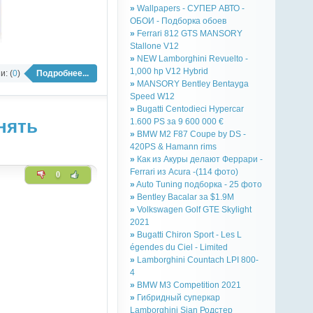
»
Wallpapers - СУПЕР АВТО -
ОБОИ - Подборка обоев
»
Ferrari 812 GTS MANSORY
Stallone V12
»
NEW Lamborghini Revuelto -
1,000 hp V12 Hybrid
: (
0
)
Подробнее...
»
MANSORY Bentley Bentayga
Speed W12
»
Bugatti Centodieci Hypercar
1.600 PS за 9 600 000 €
нять
»
BMW M2 F87 Coupe by DS -
420PS & Hamann rims
»
Как из Акуры делают Феррари -
Ferrari из Acura -(114 фото)
0
»
Auto Tuning подборка - 25 фото
»
Bentley Bacalar за $1.9M
»
Volkswagen Golf GTE Skylight
2021
»
Bugatti Chiron Sport - Les L
égendes du Ciel - Limited
»
Lamborghini Countach LPI 800-
4
»
BMW M3 Competition 2021
»
Гибридный суперкар
Lamborghini Sian Родстер