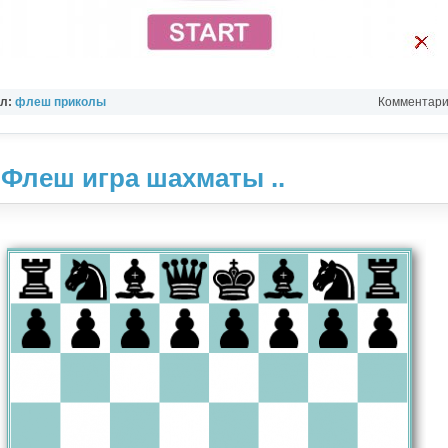
ел:
флеш приколы
Комментарии
 Флеш игра шахматы ..