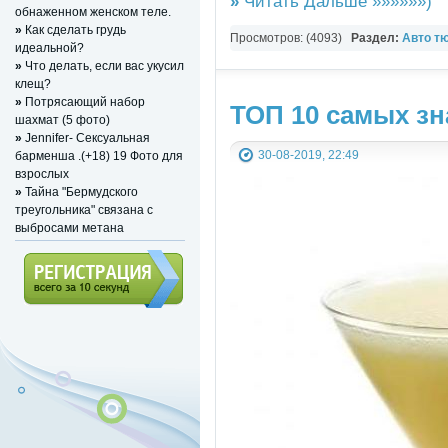
»
Читать Дальше »»»»»»)
обнаженном женском теле.
»
Как сделать грудь
Просмотров: (4093)
Раздел:
Авто т
идеальной?
»
Что делать, если вас укусил
клещ?
»
Потрясающий набор
ТОП 10 самых з
шахмат (5 фото)
»
Jennifer- Сексуальная
30-08-2019, 22:49
барменша .(+18) 19 Фото для
взрослых
»
Тайна "Бермудского
треугольника" связана с
выбросами метана
Регистрация (всего за 10
секунд)