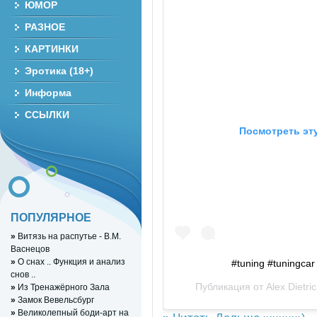
ЮМОР
РАЗНОЕ
КАРТИНКИ
Эротика (18+)
Информа
ССЫЛКИ
Посмотреть эту
ПОПУЛЯРНОЕ
»
Витязь на распутье - В.М.
Васнецов
»
О снах .. Функция и анализ
#tuning #tuningca
снов ..
Публикация от
Alex Dietri
»
Из Тренажёрного Зала
»
Замок Вевельсбург
»
Великолепный боди-арт на