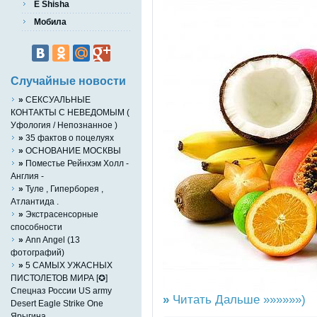
E Shisha
Мобила
Случайные новости
»
СЕКСУАЛЬНЫЕ
КОНТАКТЫ С НЕВЕДОМЫМ (
Уфология / Непознанное )
»
35 фактов о поцелуях
»
ОСНОВАНИЕ МОСКВЫ
»
Поместье Рейнхэм Холл -
Англия -
»
Туле , Гиперборея ,
Атлантида .
»
Экстрасенсорные
способности
»
Ann Angel (13
фотографий)
»
5 САМЫХ УЖАСНЫХ
ПИСТОЛЕТОВ МИРА [✪]
Спецназ России US army
»
Читать Дальше »»»»»»)
Desert Eagle Strike One
Ярыгина