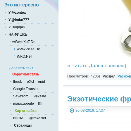
Это интересно
У @zontex
У @imko777
У Воффки
НА ФИШКЕ
wWw.eXeZ.De
wWw.ZeXe.De
iMkO.NeT
»
Читать Дальше »»»»»»)
Добавить сайт
Обратная связь
Просмотров: (4206)
Раздел:
Разно-
fbook
eXcl
epid
Google Translate
Savefrom
@ZeXe
Экзотические ф
maps.google
!!!!!
30-08-2019, 17:37
Карта сайта
ИНФА
@ImkoNet
Страницы