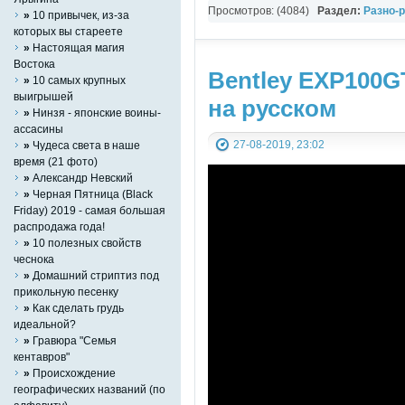
Просмотров: (4084)
Раздел:
Разно-
»
10 привычек, из-за
которых вы стареете
»
Настоящая магия
Востока
Bentley EXP100GT
»
10 самых крупных
выигрышей
на русском
»
Нинзя - японские воины-
ассасины
27-08-2019, 23:02
»
Чудеса света в наше
время (21 фото)
»
Александр Невский
»
Черная Пятница (Black
Friday) 2019 - самая большая
распродажа года!
»
10 полезных свойств
чеснока
»
Домашний стриптиз под
прикольную песенку
»
Как сделать грудь
идеальной?
»
Гравюра "Семья
кентавров"
»
Происхождение
географических названий (по