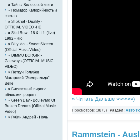
»
Тайны Велесовой книги
»
Помидор Калорийность и
состав
»
Slipknot - Duality -
OFFICIAL VIDEO -HD
»
Skid Row - 18 & Life (live)
1992 - Rio
»
Billy Idol - Sweet Sixteen
(Official Music Video)
»
DIMMU BORGIR -
Gateways (OFFICIAL MUSIC
VIDEO)
»
Петкун Голубев
Макарский "Эсмеральда" -
Belle
»
Бисквитный пирог с
яблоками. рецепт
»
Читать Дальше »»»»»»)
»
Green Day - Boulevard Of
Broken Dreams [Official Music
Просмотров: (3873)
Раздел:
Авто т
Video]
»
Губин Андрей - Ночь
Rammstein - Auslä