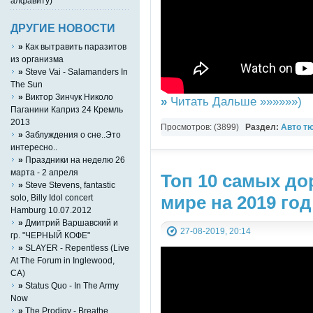
алфавиту)
ДРУГИЕ НОВОСТИ
»
Как вытравить паразитов
из организма
»
Steve Vai - Salamanders In
The Sun
»
Виктор Зинчук Николо
»
Читать Дальше »»»»»»)
Паганини Каприз 24 Кремль
2013
Просмотров: (3899)
Раздел:
Авто т
»
Заблуждения о сне..Это
интересно..
»
Праздники на неделю 26
марта - 2 апреля
Топ 10 самых до
»
Steve Stevens, fantastic
мире на 2019 год
solo, Billy Idol concert
Hamburg 10.07.2012
»
Дмитрий Варшавский и
27-08-2019, 20:14
гр. "ЧЕРНЫЙ КОФЕ"
»
SLAYER - Repentless (Live
At The Forum in Inglewood,
CA)
»
Status Quo - In The Army
Now
»
The Prodigy - Breathe