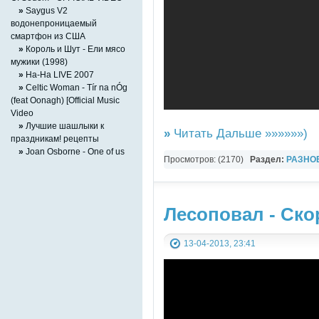
»
Saygus V2
водонепроницаемый
смартфон из США
»
Король и Шут - Ели мясо
мужики (1998)
»
На-На LIVE 2007
»
Celtic Woman - Tír na nÓg
(feat Oonagh) [Official Music
Video
»
Лучшие шашлыки к
»
Читать Дальше »»»»»»)
праздникам! рецепты
»
Joan Osborne - One of us
Просмотров: (2170)
Раздел:
РАЗНО
Лесоповал - Ско
13-04-2013, 23:41