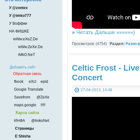
У @zontex
У @imko777
У Воффки
»
Читать Дальше »»»»»»)
НА ФИШКЕ
wWw.eXeZ.De
Просмотров: (4754)
Раздел:
Разно-
wWw.ZeXe.De
РАЗНОЕ ВИДЕО
iMkO.NeT
Celtic Frost - Liv
Добавить сайт
Обратная связь
Concert
fbook
eXcl
epid
Google Translate
27-04-2013, 14:48
Savefrom
@ZeXe
maps.google
!!!!!
Карта сайта
ИНФА
@ImkoNet
Страницы
E Shisha