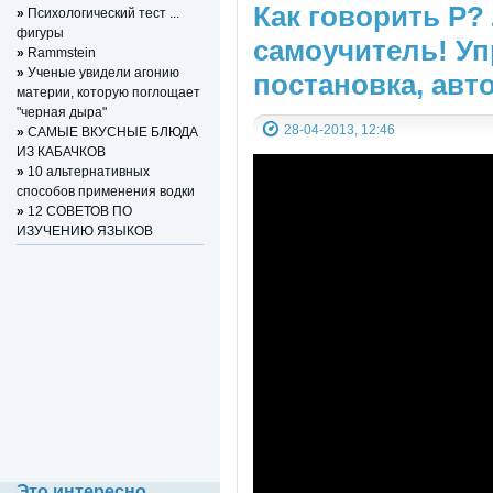
Как говорить Р?
»
Психологический тест ...
фигуры
самоучитель! Уп
»
Rammstein
»
Ученые увидели агонию
постановка, авт
материи, которую поглощает
"черная дыра"
28-04-2013, 12:46
»
САМЫЕ ВКУСНЫЕ БЛЮДА
ИЗ КАБАЧКОВ
»
10 альтернативных
способов применения водки
»
12 СОВЕТОВ ПО
ИЗУЧЕНИЮ ЯЗЫКОВ
Регистрация (всего за 10
секунд)
Это интересно