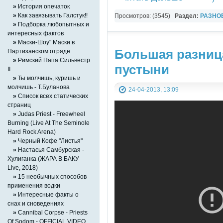
»
История опечаток
»
Как завязывать Галстук!!
Просмотров: (3545)
Раздел:
РАЗНО
»
Подборка любопытных и
YouTube Music video
интересных фактов
»
Маски-Шоу" Маски в
Большая разница
Партизанском отряде
»
Римский Папа Сильвестр
пустыни
II
»
Ты молчишь, куришь и
молчишь - Т.Буланова
24-04-2013, 13:09
»
Список всех статических
страниц
»
Judas Priest - Freewheel
Burning (Live At The Seminole
Hard Rock Arena)
»
Черный Кофе "Листья"
»
Настасья Самбурская -
Хулиганка (ЖАРА В БАКУ
Live, 2018)
»
15 необычных способов
применения водки
»
Интересные факты о
снах и сноведениях
»
Cannibal Corpse - Priests
Of Sodom - OFFICIAL VIDEO