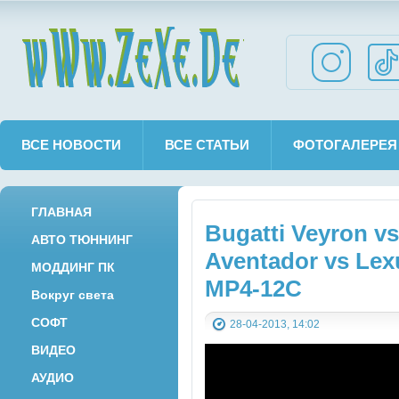
wWw.ZeXe.De
ВСЕ НОВОСТИ
ВСЕ СТАТЬИ
ФОТОГАЛЕРЕЯ
ГЛАВНАЯ
Bugatti Veyron v
АВТО ТЮННИНГ
Aventador vs Lex
МОДДИНГ ПК
MP4-12C
Вокруг света
СОФТ
28-04-2013, 14:02
ВИДЕО
АУДИО