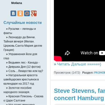
Мобила
Случайные новости
»
Русалки – легенды и
факты
»
Леонардо да Винчи.
Тайная вечеря (Милан.
Церковь Санта Мария делле
Грацие)
»
Упражнения йоги для
глаз
»
Ведьмин лес - Канада -
»
Читать Дальше »»»»»»)
»
Девушка Дня (12 фоток)
»
Соль .. Лекарство или яд?
Просмотров: (1472)
Раздел:
РАЗНО
»
Натуральная красота
YouTube Music video
швейцарских крестьянок в
календаре на 2017 год
»
Золотое пособие
Steve Stevens, fan
народного знахаря.
concert Hamburg 
»
Красная Плесень - Сказка
о Царе Салтане
»
Что хочет женщина