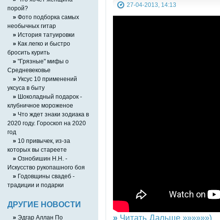
27-04-2013, 14:13
порой?
»
Фото подборка самых
необычных гитар
»
История татуировки
»
Как легко и быстро
бросить курить
»
"Грязные" мифы о
Средневековье
»
Уксус 10 применений
уксуса в быту
»
Шоколадный подарок -
клубничное мороженое
»
Что ждет знаки зодиака в
2020 году. Гороскоп на 2020
год
»
10 привычек, из-за
которых вы стареете
»
Ознобишин Н.Н. -
Искусство рукопашного боя
»
Годовщины свадеб -
традиции и подарки
ДРУГИЕ НОВОСТИ
»
Читать Дальше »»»»»»)
»
Эдгар Аллан По