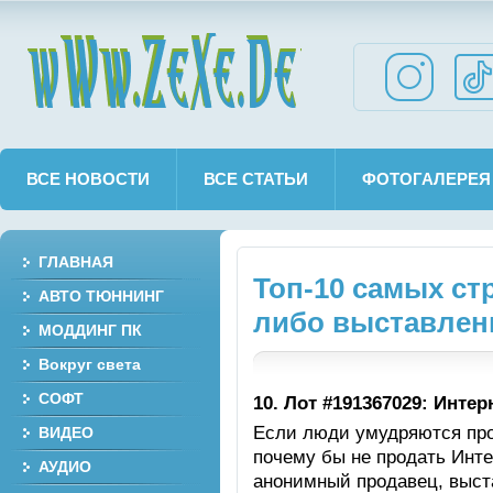
wWw.ZeXe.De
ВСЕ НОВОСТИ
ВСЕ СТАТЬИ
ФОТОГАЛЕРЕЯ
ГЛАВНАЯ
Топ-10 самых ст
АВТО ТЮННИНГ
либо выставлен
МОДДИНГ ПК
Вокруг света
СОФТ
10. Лот #191367029: Интер
Если люди умудряются про
ВИДЕО
почему бы не продать Инт
АУДИО
анонимный продавец, выст