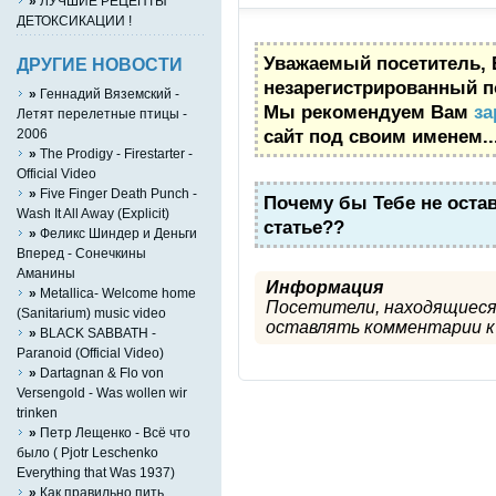
»
ЛУЧШИЕ РЕЦЕПТЫ
ДЕТОКСИКАЦИИ !
Уважаемый посетитель, 
ДРУГИЕ НОВОСТИ
незарегистрированный п
»
Геннадий Вяземский -
Мы рекомендуем Вам
за
Летят перелетные птицы -
сайт под своим именем..
2006
»
The Prodigy - Firestarter -
Official Video
»
Five Finger Death Punch -
Почему бы Тебе не оста
Wash It All Away (Explicit)
статье??
»
Феликс Шиндер и Деньги
Вперед - Сонечкины
Аманины
Информация
»
Metallica- Welcome home
Посетители, находящиеся
(Sanitarium) music video
оставлять комментарии к 
»
BLACK SABBATH -
Paranoid (Official Video)
»
Dartagnan & Flo von
Versengold - Was wollen wir
trinken
»
Петр Лещенко - Всё что
было ( Pjotr Leschenko
Everything that Was 1937)
»
Как правильно пить