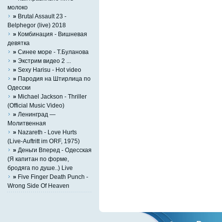
молоко
»
Brutal Assault 23 -
Belphegor (live) 2018
»
Комбинация - Вишневая
девятка
»
Синее море - Т.Буланова
»
Экстрим видео 2 ...
»
Sexy Harisu - Hot video
»
Пародия на Штирлицa по
Одесски
»
Michael Jackson - Thriller
(Official Music Video)
»
Ленинград —
Молитвенная
»
Nazareth - Love Hurts
(Live-Auftritt im ORF, 1975)
»
Деньги Вперед - Одесская
(Я капитан по форме,
бродяга по душе..) Live
»
Five Finger Death Punch -
Wrong Side Of Heaven