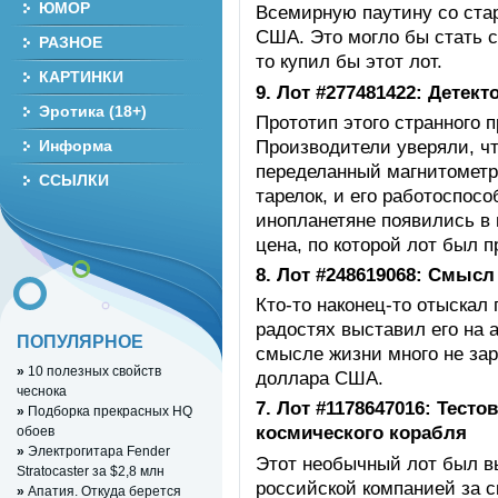
ЮМОР
Всемирную паутину со ста
США. Это могло бы стать сд
РАЗНОЕ
то купил бы этот лот.
КАРТИНКИ
9. Лот #277481422: Детек
Эротика (18+)
Прототип этого странного 
Производители уверяли, ч
Информа
переделанный магнитометр
ССЫЛКИ
тарелок, и его работоспосо
инопланетяне появились в 
цена, по которой лот был п
8. Лот #248619068: Смысл
Кто-то наконец-то отыскал
радостях выставил его на 
ПОПУЛЯРНОЕ
смысле жизни много не зар
»
10 полезных свойств
доллара США.
чеснока
7. Лот #1178647016: Тест
»
Подборка прекрасных HQ
космического корабля
обоев
»
Электрогитара Fender
Этот необычный лот был в
Stratocaster за $2,8 млн
российской компанией за 
»
Апатия. Откуда берется