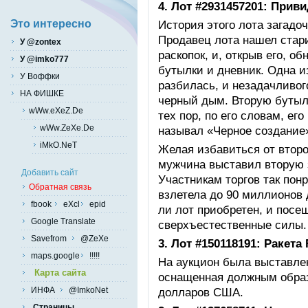
4. Лот #2931457201: Прив
История этого лота загадо
Это интересно
Продавец лота нашел стар
У @zontex
раскопок, и, открыв его, о
У @imko777
бутылки и дневник. Одна и
У Воффки
разбилась, и незадачливог
НА ФИШКЕ
черный дым. Вторую бутылк
wWw.eXeZ.De
тех пор, по его словам, его
wWw.ZeXe.De
называл «Черное создание
iMkO.NeT
Желая избавиться от второ
мужчина выставил вторую 
Добавить сайт
Участникам торгов так понр
Обратная связь
взлетела до 90 миллионов 
fbook
eXcl
epid
ли лот приобретен, и посе
Google Translate
сверхъестественные силы.
Savefrom
@ZeXe
3. Лот #150118191: Ракета 
maps.google
!!!!!
На аукцион была выставлен
Карта сайта
оснащенная должным образо
ИНФА
@ImkoNet
долларов США.
Страницы