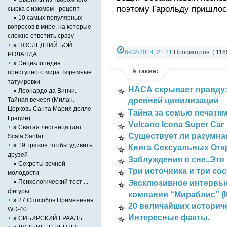
поэтому Гарольду пришлось
сырка с изюмом - рецепт
»
10 самых популярных
вопросов в мире, на которые
сложно ответить сразу
»
ПОСЛЕДНИЙ БОЙ
6-02-2014, 21:21
Просмотров: ( 1160
РОЛАНДА
»
Энциклопедия
Разно-разное
А также:
преступного мира.Тюремные
татуировки
НАСА скрывает правду:
»
Леонардо да Винчи.
Тайная вечеря (Милан.
древней цивилизации
Церковь Санта Мария делле
Тайна за семью печатя
Грацие)
Vulcano Icona Super Car
»
Святая лестница (лат.
Существует ли разумная
Scala Santa)
»
19 трюков, чтобы удивить
Книга Сексуальных Отк
друзей
Заблуждения о сне..Это 
»
Секреты вечной
Три источника и три со
молодости
»
Психологический тест ...
Эксклюзивное интервью
фигуры
компании “Мираблис” (
»
27 Способов Применения
20 величайших истори
WD-40
Интересные факты.
»
СИБИРСКИЙ ГРААЛЬ