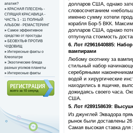
долларов США, однако зат
апатия?
»
КРАСНАЯ ПЛЕСЕНЬ -
словосочетанием «небольш
СПЯЩАЯ КРАСАВИЦА -
именно сумму хотели прод
ЧАСТЬ 1 - 11 ПОЛНЫЙ
корабля Бор-5 ВКК. Максим
АЛЬБОМ - РЕМАСТЕРИНГ
долларов США, однако поте
»
Самое эффективное
отпугнула стоимость доста
средство от простуды
»
БЕОВУЛЬФ ПРОТИВ
6. Лот #2961640885: Набо
ЧУДОВИЩ
вампирами
»
Интересные факты о
Клеопатре
Любому охотнику за вампи
»
Экзотические блюда
стильный набор начинающег
разных уголков планеты
серебряными наконечниками
»
Интересные факты
водой и хирургические ин
находились в ящичке, выпо
дожидаясь своего часа. Ок
США.
Регистрация (всего за 10
секунд)
5. Лот #289158639: Высуш
Из джунглей Эквадора пря
рынок были доставлены 26
Самая высокая ставка для 