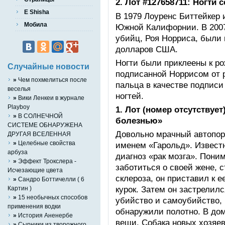
2. Лот #127658711: Ногти
E Shisha
В 1979 Лоуренс Биттейкер 
Мобила
Южной Калифорнии. В 2007
убийц, Роя Норриса, были 
долларов США.
Ногти были приклеены к ро
Случайные новости
подписанной Норрисом от р
»
Чем похмелиться после
пальца в качестве подпис
веселья
ногтей.
»
Вики Ленкеи в журнале
Playboy
1. Лот (номер отсутствуе
»
В СОЛНЕЧНОЙ
болезнью»
СИСТЕМЕ ОБНАРУЖЕНА
Довольно мрачный автопор
ДРУГАЯ ВСЕЛЕННАЯ
»
Целебные свойства
именем «Гарольд». Известн
арбуза
диагноз «рак мозга». Пони
»
Эффект Трокслера -
заботиться о своей жене, 
Исчезающие цвета
склероза, он приставил к е
»
Сандро Боттичелли ( 6
курок. Затем он застрелил
Картин )
»
15 необычных способов
убийство и самоубийство,
применения водки
обнаружили полотно. В до
»
История Аненербе
вещи. Собака новых хозяев
»
Сырники из творожного