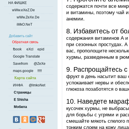
НА ФИШКЕ
содержатся почти все микр
wWw.eXeZ.De
и витамины, поэтому чай и
wWw.ZeXe.De
анемии.
iMkO.NeT
8. Избавитесь от бо
Добавить сайт
содержания витаминов А и
Обратная связь
при сезонных простудах. А
fbook
eXcl
epid
вас, прополощите нескольк
хурмы, разведенным в рюмк
Google Translate
Savefrom
@ZeXe
9. Распрощайтесь с
maps.google
!!!!!
фрукт в день насытит ваш 
Карта сайта
успокаивает нервы и обесп
ИНФА
@ImkoNet
глюкоза позаботятся о ваш
Страницы
E Shisha
10. Наведете мараф
Мобила
кусочек хурмы, не выбрасы
для борьбы с угрями и ра
смешайте мякоть спелого 
тонким слоем на кожу лица