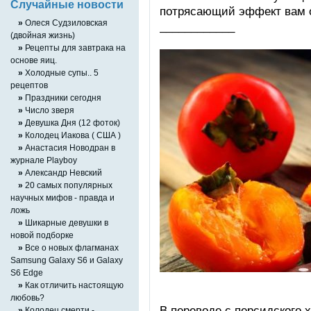
Случайные новости
потрясающий эффект вам 
»
Олеся Судзиловская
____________
(двойная жизнь)
»
Рецепты для завтрака на
основе яиц.
»
Холодные супы.. 5
рецептов
»
Праздники сегодня
»
Число зверя
»
Девушка Дня (12 фоток)
»
Колодец Иакова ( США )
»
Анастасия Новодран в
журнале Playboy
»
Александр Невский
»
20 самых популярных
научных мифов - правда и
ложь
»
Шикарные девушки в
новой подборке
»
Все о новых флагманах
Samsung Galaxy S6 и Galaxy
S6 Edge
»
Как отличить настоящую
любовь?
В переводе с персидского 
»
Колодец смерти -