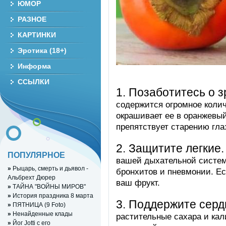
ЮМОР
РАЗНОЕ
КАРТИНКИ
Эротика (18+)
Информа
ССЫЛКИ
1. Позаботитесь о 
содержится огромное колич
окрашивает ее в оранжевый
препятствует старению гла
2. Защитите легкие.
ПОПУЛЯРНОЕ
вашей дыхательной систем
»
Рыцарь, смерть и дьявол -
бронхитов и пневмонии. Е
Альбрехт Дюрер
ваш фрукт.
»
ТАЙНА "ВОЙНЫ МИРОВ"
»
История праздника 8 марта
3. Поддержите серд
»
ПЯТНИЦА (9 Foto)
»
Ненайденные клады
растительные сахара и кал
»
Йог Jotti с его