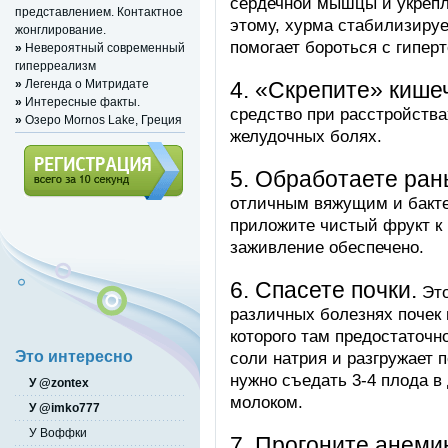
сердечной мышцы и укрепл
представлением. Контактное
этому, хурма стабилизируе
жонглирование.
помогает бороться с гипер
»
Невероятный современный
гиперреализм
»
Легенда о Митридате
4. «Скрепите» кише
»
Интересные факты.
средство при расстройства
»
Озеро Mornos Lake, Греция
желудочных болях.
5. Обработаете ран
отличным вяжущим и бакт
Регистрация (всего за 10
приложите чистый фрукт к 
секунд)
заживление обеспечено.
6. Спасете почки.
Это
различных болезнях почек 
которого там предостаточн
соли натрия и разгружает 
Это интересно
нужно съедать 3-4 плода в 
У @zontex
молоком.
У @imko777
У Воффки
7. Прогоните анеми