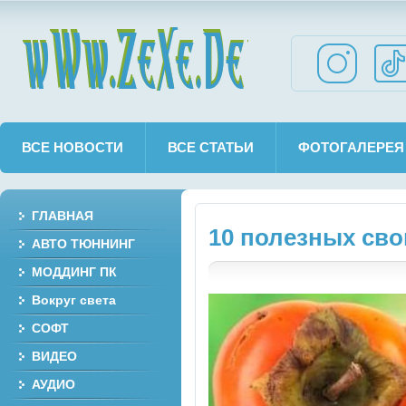
wWw.ZeXe.De
ВСЕ НОВОСТИ
ВСЕ СТАТЬИ
ФОТОГАЛЕРЕЯ
ГЛАВНАЯ
10 полезных св
АВТО ТЮННИНГ
МОДДИНГ ПК
Вокруг света
СОФТ
ВИДЕО
АУДИО