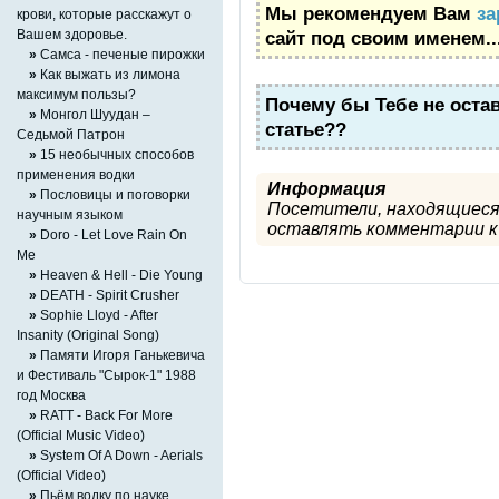
Мы рекомендуем Вам
за
крови, которые расскажут о
Bашем здоровье.
сайт под своим именем..
»
Cамса - печеные пирожки
»
Как выжать из лимона
максимум пользы?
Почему бы Тебе не оста
»
Монгол Шуудан –
статье??
Седьмой Патрон
»
15 необычных способов
применения водки
Информация
»
Пословицы и поговорки
Посетители, находящиеся
научным языком
оставлять комментарии к 
»
Doro - Let Love Rain On
Me
»
Heaven & Hell - Die Young
»
DEATH - Spirit Crusher
»
Sophie Lloyd - After
Insanity (Original Song)
»
Памяти Игоря Ганькевича
и Фестиваль "Сырок-1" 1988
год Москва
»
RATT - Back For More
(Official Music Video)
»
System Of A Down - Aerials
(Official Video)
»
Пьём водку по науке