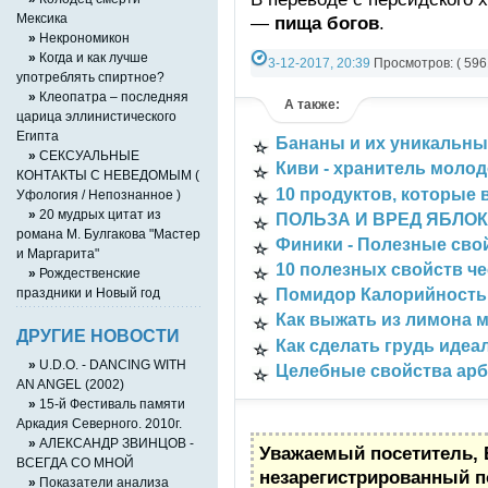
Мексика
—
пища богов
.
»
Некрономикон
»
Когда и как лучше
3-12-2017, 20:39
Просмотров: ( 5961
употреблять спиртное?
Информация
,
Разно-разное
,
Здоров
»
Клеопатра – последняя
А также:
царица эллинистического
Египта
Бананы и их уникальны
»
СЕКСУАЛЬНЫЕ
Киви - хранитель моло
КОНТАКТЫ С НЕВЕДОМЫМ (
10 продуктов, которые 
Уфология / Непознанное )
»
20 мудрых цитат из
ПОЛЬЗА И ВРЕД ЯБЛОК
романа М. Булгакова "Мастер
Финики - Полезные сво
и Маргарита"
10 полезных свойств ч
»
Рождественские
праздники и Новый год
Помидор Калорийность 
Как выжать из лимона 
ДРУГИЕ НОВОСТИ
Как сделать грудь идеа
»
U.D.O. - DANCING WITH
Целебные свойства арб
AN ANGEL (2002)
»
15-й Фестиваль памяти
Аркадия Северного. 2010г.
»
АЛЕКСАНДР ЗВИНЦОВ -
Уважаемый посетитель, 
ВСЕГДА СО МНОЙ
незарегистрированный п
»
Показатели анализа