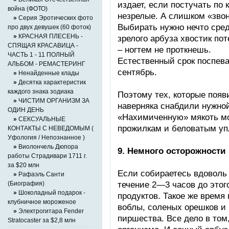
издает, если постучать по
война (ФОТО)
незрелые. А слишком «звон
»
Серия Эротических фото
Выбирать нужно нечто сред
про двух девушек (60 фоток)
»
КРАСНАЯ ПЛЕСЕНЬ -
зрелого арбуза хвостик по
СПЯЩАЯ КРАСАВИЦА -
– ногтем не проткнешь.
ЧАСТЬ 1 - 11 ПОЛНЫЙ
Естественный срок поспева
АЛЬБОМ - РЕМАСТЕРИНГ
сентябрь.
»
Ненайденные клады
»
Десятка характеристик
каждого знака зодиака
Поэтому тех, которые появ
»
ЧИСТИМ ОРГАНИЗМ ЗА
наверняка снабдили нужно
ОДИН ДЕНЬ
«Нахимиченную» мякоть мо
»
СЕКСУАЛЬНЫЕ
прожилкам и беловатым уп
КОНТАКТЫ С НЕВЕДОМЫМ (
Уфология / Непознанное )
»
Виолончель Дюпора
9. Немного осторожности
работы Страдивари 1711 г.
за $20 млн
Если собираетесь вдоволь 
»
Рафаэль Санти
течение 2—3 часов до этог
(Биография)
»
Шоколадный подарок -
продуктов. Такое же время
клубничное мороженое
воблы, соленых орешков и
»
Электрогитара Fender
пиршества. Все дело в том
Stratocaster за $2,8 млн