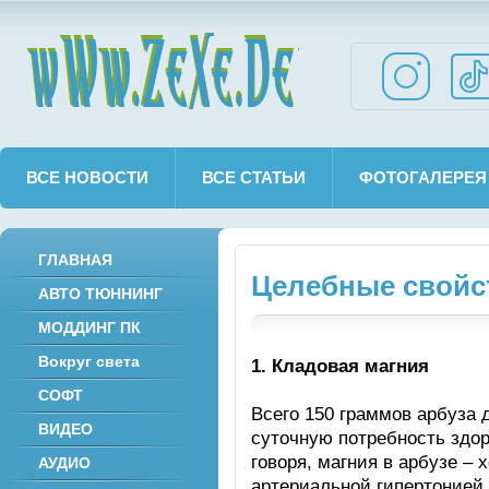
wWw.ZeXe.De
ВСЕ НОВОСТИ
ВСЕ СТАТЬИ
ФОТОГАЛЕРЕЯ
ГЛАВНАЯ
Целебные свойс
АВТО ТЮННИНГ
МОДДИНГ ПК
Вокруг света
1. Кладовая магния
СОФТ
Всего 150 граммов арбуза 
ВИДЕО
суточную потребность здор
говоря, магния в арбузе –
АУДИО
артериальной гипертонией 