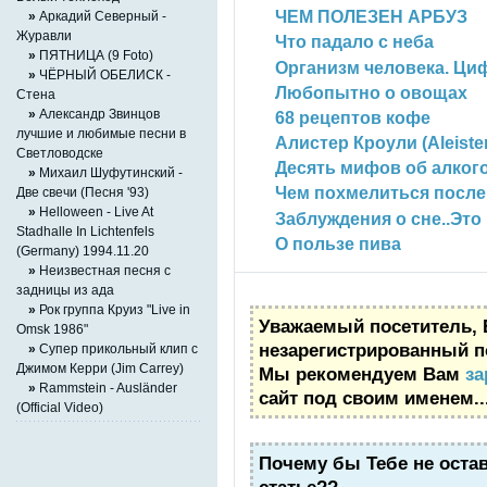
ЧЕМ ПОЛЕЗЕН АРБУЗ
»
Аркадий Северный -
Журавли
Что падало с неба
»
ПЯТНИЦА (9 Foto)
Организм человека. Ци
»
ЧЁРНЫЙ ОБЕЛИСК -
Любопытно о овощах
Стена
»
Александр Звинцов
68 рецептов кофе
лучшие и любимые песни в
Алистер Кроули (Aleiste
Светловодске
Десять мифов об алког
»
Михаил Шуфутинский -
Чем похмелиться после
Две свечи (Песня '93)
»
Helloween - Live At
Заблуждения о сне..Это 
Stadhalle In Lichtenfels
О пользе пива
(Germany) 1994.11.20
»
Неизвестная песня с
задницы из ада
»
Рок группа Круиз "Live in
Уважаемый посетитель, 
Omsk 1986"
незарегистрированный п
»
Супер прикольный клип с
Джимом Керри (Jim Carrey)
Мы рекомендуем Вам
за
»
Rammstein - Ausländer
сайт под своим именем..
(Official Video)
Почему бы Тебе не оста
статье??