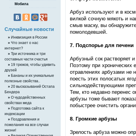
Мобила
Арбуз используют и в косм
вилкой сочную мякоть и нан
смыв маску, вы обнаружите
Случайные новости
помолодевшей.
»
Инквизиция в России
»
Что знает о нас
7. Подспорье для печени
интернет?
»
Три источника и три
Арбузный сок растворяет и
составных части счастья
Поэтому при хронических 
»
19 трюков, чтобы удивить
друзей
отравлениях арбузами не н
»
Бананы и их уникальные
поесть этих полосатых яго
полезные свойства..
сильнодействующими преп
»
20 высказываний Остапа
Тем, кто недавно перенес 
Бендера
»
О чудодейственных
арбузы тоже бывают показа
свойствах меда
побыстрее очистить органи
»
Подготовка сайта к
индексации
8. Громкие арбузы
»
Поздравления и
пожелания на все случаи
жизни!
Зрелость арбуза можно опр
»
Великая Отечественная