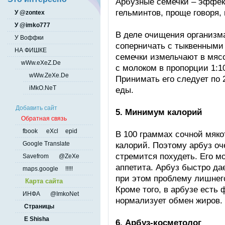
Арбузные семечки – эффек
гельминтов, проще говоря, 
У @zontex
У @imko777
В деле очищения организма
У Воффки
соперничать с тыквенными
НА ФИШКЕ
семечки измельчают в мяс
wWw.eXeZ.De
с молоком в пропорции 1:10
wWw.ZeXe.De
Принимать его следует по 2
iMkO.NeT
еды.
Добавить сайт
5. Минимум калорий
Обратная связь
fbook
eXcl
epid
В 100 граммах сочной мяко
Google Translate
калорий. Поэтому арбуз оч
стремится похудеть. Его м
Savefrom
@ZeXe
аппетита. Арбуз быстро да
maps.google
!!!!!
при этом проблему лишнего
Карта сайта
Кроме того, в арбузе есть 
ИНФА
@ImkoNet
нормализует обмен жиров.
Страницы
E Shisha
6. Арбуз-косметолог