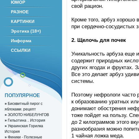
ЮМОР
свой рацион.
РАЗНОЕ
Кроме того, арбуз хорошо 
КАРТИНКИ
при сердечно-сосудистых 
Эротика (18+)
2. Щелочь для почек
Информа
ССЫЛКИ
Уникальность арбуза еще и 
содержит природных кислот
других ягодах и фруктах. 
Все это делает арбуз удив
системы.
Поэтому нефрологи часто р
ПОПУЛЯРНОЕ
к образованию уратных или
»
Бисквитный пирог с
донимают обострения нефр
яблоками. рецепт
тоже пойдет на пользу. Сп
»
ЗОЛОТО НИБЕЛУНГОВ
»
Гильотина .. История
до 2 килограммов этого вку
»
Украинская Горилка
разнообразия можно попить 
История
1 чайная ложка меда.
»
Финики - Полезные