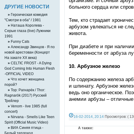
организме. И сочный арбуз
больного сердца или спров
ДРУГИЕ НОВОСТИ
»
Героическая комедия
Тем, кто страдает хрониче
"Смотри в оба" / 1981
»
Наташа Королева -
арбузом увлекаться не сле
Серые глаза (live) Лужники
живота.
1991
»
Funny Cats
При диабете и при наличии
»
Александр Звинцов - Я по
беременности от арбуза л
новой арестован (Концерт
На закате XX века)
»
CELTIC FROST - A Dying
10. Арбузное железо
God Coming Into Human Flesh
-OFFICIAL VIDEO
По содержанию железа арбу
»
Что хочет женщина
порой?
и шпинату. Арбузное желез
»
Тор: Рагнарёк / Thor:
ведь оно органическое. По
Ragnarök (2017) Русский
анемии арбузы – отличные
Трейлер
»
Venom - live 1985 (full
concert)
16-02-2014, 20:14
Просмотров: ( 13
»
Nirvana - Smells Like Teen
Spirit (Official Music Video)
Категория:
Разно-разное
»
ВИА Синяя птица -
А также:
Белый теплоход