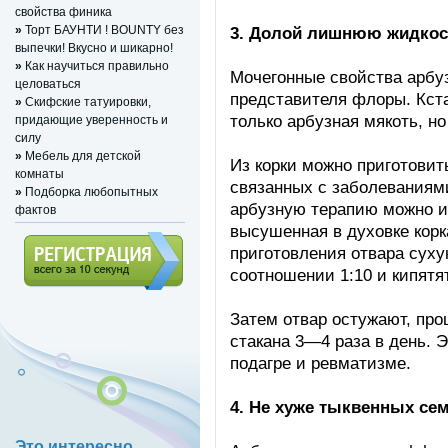
свойства финика
»
Торт БАУНТИ ! BOUNTY без
3. Долой лишнюю жидкос
выпечки! Вкусно и шикарно!
»
Как научиться правильно
Мочегонные свойства арбуз
целоваться
представителя флоры. Кста
»
Скифские татуировки,
только арбузная мякоть, но 
придающие уверенность и
силу
»
Мебель для детской
Из корки можно приготовить
комнаты
связанных с заболеваниями
»
Подборка любопытных
арбузную терапию можно ис
фактов
высушенная в духовке корк
приготовления отвара суху
соотношении 1:10 и кипятя
Регистрация (всего за 10
Затем отвар остужают, пр
секунд)
стакана 3—4 раза в день. 
подагре и ревматизме.
4. Не хуже тыквенных се
Это интересно