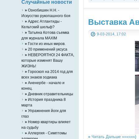
Случайные новости
»
Ознобишин Н.Н. -
Искусство рукопашного боя
Выставка Ав
»
Адрес Атлантиды -
Кельтский шельф?
»
Татьяна Котова съемка
9-03-2014, 17:02
для журнала MAXIM
»
Гости из иных миров.
»
20 применений уксуса
»
НЕВЕРОЯТНО! 24 ФАКТА,
которые изменят Вашу
ЖИЗНЬ!
»
Гороскоп на 2014 год для
всех знаков зодиака
»
Аненербе - начало и
конец.
»
Дневник отравительницы
»
История праздника 8
марта
»
Упражнения йоги для
глаз
»
Номер квартиры влияет
на судьбу
»
Аллергия - Симптомы
»
Читать Дальше »»»»»»)
аллергии