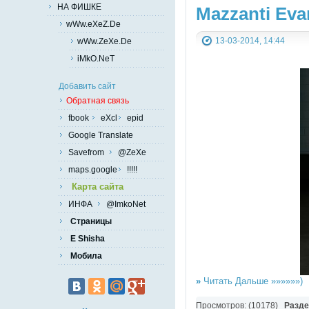
НА ФИШКЕ
Mazzanti Eva
wWw.eXeZ.De
13-03-2014, 14:44
wWw.ZeXe.De
iMkO.NeT
Добавить сайт
Обратная связь
fbook
eXcl
epid
Google Translate
Savefrom
@ZeXe
maps.google
!!!!!
Карта сайта
ИНФА
@ImkoNet
Страницы
E Shisha
Мобила
»
Читать Дальше »»»»»»)
Просмотров: (10178)
Разд