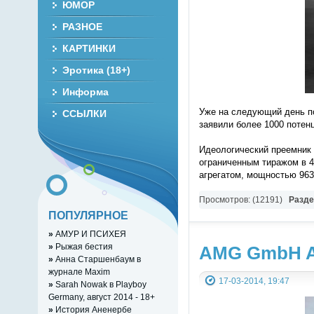
ЮМОР
РАЗНОЕ
КАРТИНКИ
Эротика (18+)
Информа
Уже на следующий день по
ССЫЛКИ
заявили более 1000 потен
Идеологический преемник 
ограниченным тиражом в 4
агрегатом, мощностью 963 
Просмотров: (12191)
Разд
ПОПУЛЯРНОЕ
»
АМУР И ПСИХЕЯ
»
Рыжая бестия
AMG GmbH Af
»
Анна Старшенбаум в
журнале Maxim
17-03-2014, 19:47
»
Sarah Nowak в Playboy
Germany, август 2014 - 18+
»
История Аненербе