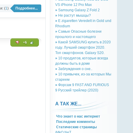
VS iPhone 12 Pro Max
: (
1
)
Подробнее...
»
Samsung Galaxy Z Fold 2
»
Не растут мышцы?
»
E zigaretten Veredelt in Gold und
Rhodium
»
Самые Опасные болезни
прошлого и настоящего
»
Какой SAMSUNG купить в 2020
+6
году. Лучший смартфон 2020.
Топ смартфонов. Galaxy S20.
»
10 продуктов, которые всегда
должны быть в доме
»
Заблуждения о сне..
»
10 привычек, из-за которых Мы
стареем
»
Форсаж 9 FAST AND FURIOUS
9 Русский трейлер (2020)
А ТАК ЖЕ...
Что знает о нас интернет
Последние комменты
Cтатическиe страницы
iMkO.NeT