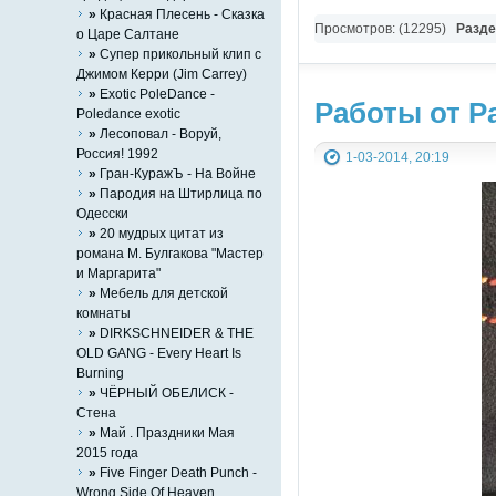
»
Красная Плесень - Сказка
Просмотров: (12295)
Разд
о Царе Салтане
»
Супер прикольный клип с
Джимом Керри (Jim Carrey)
»
Exotic PoleDance -
Работы от Pa
Poledance exotic
»
Лесоповал - Воруй,
Россия! 1992
1-03-2014, 20:19
»
Гран-КуражЪ - На Войне
»
Пародия на Штирлицa по
Одесски
»
20 мудрых цитат из
романа М. Булгакова "Мастер
и Маргарита"
»
Мебель для детской
комнаты
»
DIRKSCHNEIDER & THE
OLD GANG - Every Heart Is
Burning
»
ЧЁРНЫЙ ОБЕЛИСК -
Стена
»
Май . Праздники Мая
2015 года
»
Five Finger Death Punch -
Wrong Side Of Heaven