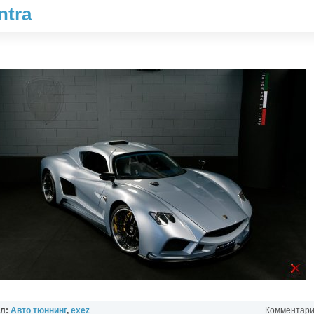
ntra
ел:
Авто тюннинг
,
exez
Комментарии