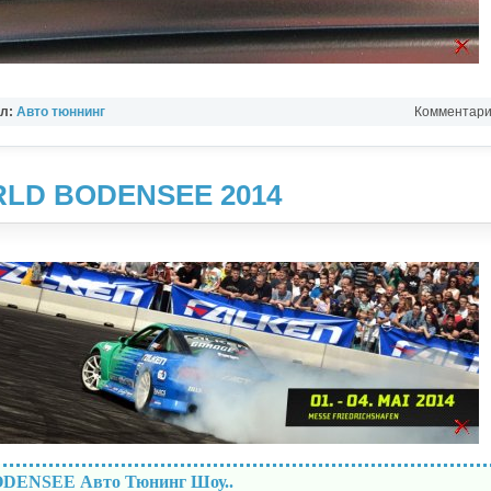
ел:
Авто тюннинг
Комментарии
LD BODENSEE 2014
ENSEE Авто Тюнинг Шоу..