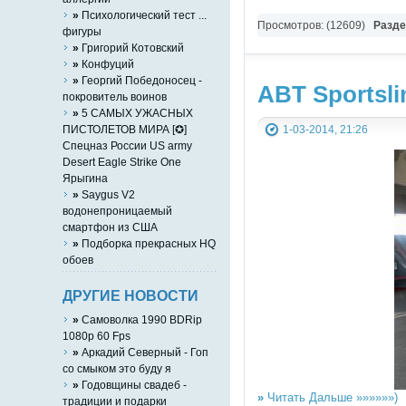
»
Психологический тест ...
Просмотров: (12609)
Разд
фигуры
»
Григорий Котовский
»
Конфуций
»
Георгий Победоносец -
ABT Sportsl
покровитель воинов
»
5 САМЫХ УЖАСНЫХ
ПИСТОЛЕТОВ МИРА [✪]
1-03-2014, 21:26
Спецназ России US army
Desert Eagle Strike One
Ярыгина
»
Saygus V2
водонепроницаемый
смартфон из США
»
Подборка прекрасных HQ
обоев
ДРУГИЕ НОВОСТИ
»
Самоволка 1990 BDRip
1080p 60 Fps
»
Аркадий Северный - Гоп
со смыком это буду я
»
Годовщины свадеб -
»
Читать Дальше »»»»»»)
традиции и подарки