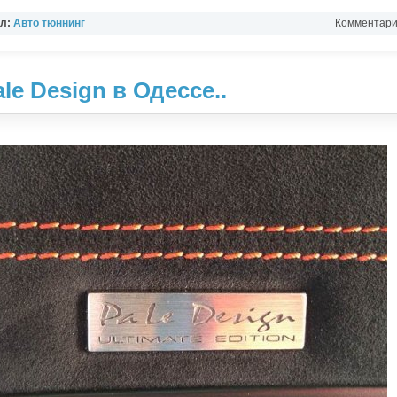
ел:
Авто тюннинг
Комментарии
le Design в Одессе..