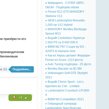
»
Wallpapers - СУПЕР АВТО -
ОБОИ - Подборка обоев
»
Ferrari 812 GTS MANSORY
Stallone V12
»
NEW Lamborghini Revuelto -
1,000 hp V12 Hybrid
»
MANSORY Bentley Bentayga
Speed W12
»
Bugatti Centodieci Hypercar
и приобрести его
1.600 PS за 9 600 000 €
»
BMW M2 F87 Coupe by DS -
420PS & Hamann rims
опроизводителем
»
Как из Акуры делают Феррари -
 бензиновым
Ferrari из Acura -(114 фото)
»
Auto Tuning подборка - 25 фото
»
Bentley Bacalar за $1.9M
: (
0
)
Подробнее...
»
Volkswagen Golf GTE Skylight
2021
»
Bugatti Chiron Sport - Les L
égendes du Ciel - Limited
»
Lamborghini Countach LPI 800-
4
+1
»
BMW M3 Competition 2021
»
Гибридный суперкар
Lamborghini Sian Родстер