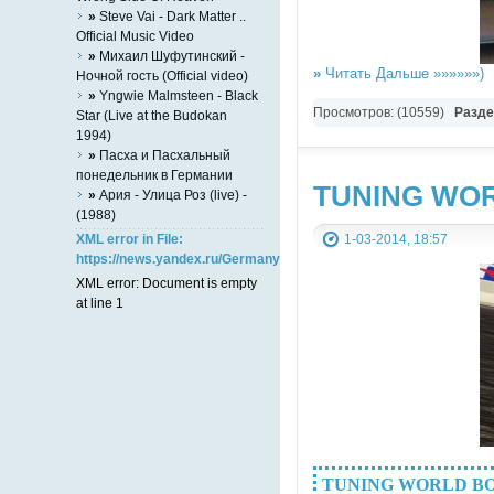
»
Steve Vai - Dark Matter ..
Official Music Video
»
Михаил Шуфутинский -
»
Читать Дальше »»»»»»)
Ночной гость (Official video)
»
Yngwie Malmsteen - Black
Просмотров: (10559)
Разд
Star (Live at the Budokan
1994)
»
Пасха и Пасхальный
понедельник в Германии
TUNING WOR
»
Ария - Улица Роз (live) -
(1988)
XML error in File:
1-03-2014, 18:57
https://news.yandex.ru/Germany/index.rss
XML error: Document is empty
at line 1
TUNING WORLD BOD