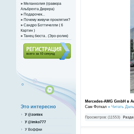
»
Меланхолия (гравюра
Альбрехта Дюрера)
»
Подарочек...
»
Почему живучи проклятия?
»
Сандро Боттичелли ( 6
Картин )
»
Танец бюста.. (Эро-ролик)
Регистрация (всего за 10
секунд)
Mercedes-AMG GmbH в А
Это интересно
Сам Фоткал
»
Читать Даль
У @zontex
Просмотров: (11553)
Разде
У @imko777
У Воффки