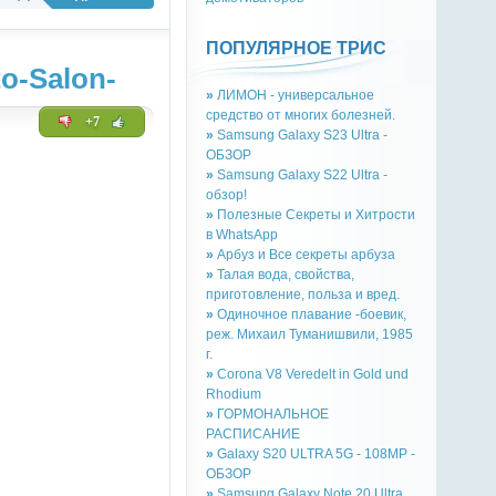
ПОПУЛЯРНОЕ ТРИС
o-Salon-
»
ЛИМОН - универсальное
средство от многих болезней.
+7
»
Samsung Galaxy S23 Ultra -
ОБЗОР
»
Samsung Galaxy S22 Ultra -
обзор!
»
Полезные Секреты и Хитрости
в WhatsApp
»
Арбуз и Все секреты арбуза
»
Талая вода, свойства,
приготовление, польза и вред.
»
Одиночное плавание -боевик,
реж. Михаил Туманишвили, 1985
г.
»
Corona V8 Veredelt in Gold und
Rhodium
»
ГОРМОНАЛЬНОЕ
РАСПИСАНИЕ
»
Galaxy S20 ULTRA 5G - 108MP -
ОБЗОР
»
Samsung Galaxy Note 20 Ultra