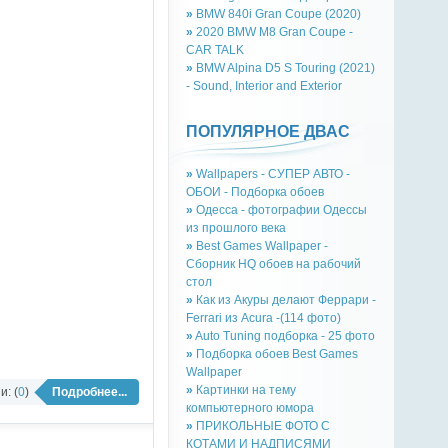
»
BMW 840i Gran Coupe (2020)
»
2020 BMW M8 Gran Coupe -
CAR TALK
»
BMW Alpina D5 S Touring (2021)
- Sound, Interior and Exterior
ПОПУЛЯРНОЕ ДВАС
»
Wallpapers - СУПЕР АВТО -
ОБОИ - Подборка обоев
»
Одесса - фотографии Одессы
из прошлого века
»
Best Games Wallpaper -
Сборник HQ обоев на рабочий
стол
»
Как из Акуры делают Феррари -
Ferrari из Acura -(114 фото)
»
Auto Tuning подборка - 25 фото
»
Подборка обоев Best Games
Wallpaper
»
Картинки на тему
: (
0
)
Подробнее...
компьютерного юмора
»
ПРИКОЛЬНЫЕ ФОТО С
КОТАМИ И НАДПИСЯМИ