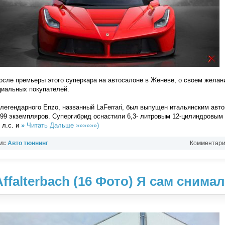
сле премьеры этого суперкара на автосалоне в Женеве, о своем желани
циальных покупателей.
легендарного Enzo, названный LaFerrari, был выпущен итальянским авт
99 экземпляров. Супергибрид оснастили 6,3- литровым 12-цилиндровым
л.с. и
»
Читать Дальше »»»»»»)
ел:
Авто тюннинг
Комментарии
falterbach (16 Фото) Я сам снимал