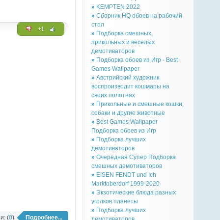
»
KEMPTEN 2022
»
Сборник HQ обоев на рабочий
стол
+1
»
Подборка смешных,
прикольных и веселых
демотиваторов
»
Подборка обоев из Игр - Best
Games Wallpaper
»
Австрийский художник
воспроизводит кошмары на
своих полотнах
»
Прикольные и смешные кошки,
собаки и другие животные
»
Best Games Wallpaper
Подборка обоев из Игр
»
Подборка лучших
демотиваторов
»
Очередная Супер Подборка
смешных демотиваторов
»
EISEN FENDT und Ich
Marktoberdorf 1999-2020
»
Экзотические блюда разных
уголков планеты
»
Подборка лучших
: (
0
)
Подробнее...
демотиваторов