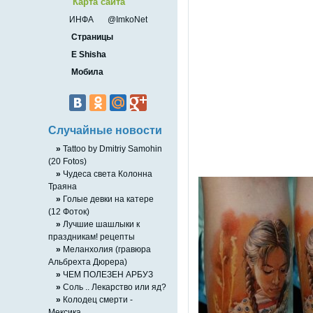
Карта сайта
ИНФА
@ImkoNet
Страницы
E Shisha
Мобила
Случайные новости
»
Tattoo by Dmitriy Samohin
(20 Fotos)
»
Чудеса света Колонна
Траяна
»
Голые девки на катере
(12 Фоток)
»
Лучшие шашлыки к
праздникам! рецепты
»
Меланхолия (гравюра
Альбрехта Дюрера)
»
ЧЕМ ПОЛЕЗЕН АРБУЗ
»
Соль .. Лекарство или яд?
»
Колодец смерти -
Мексика