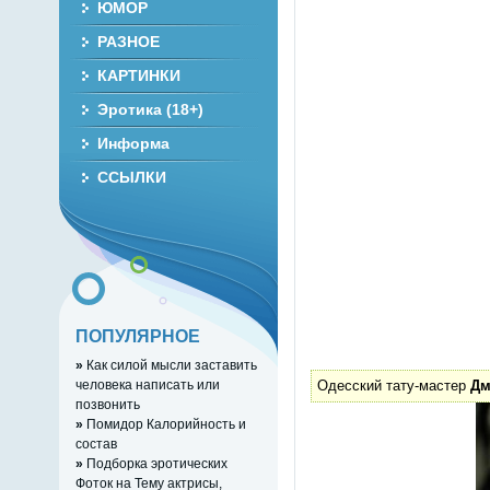
ЮМОР
РАЗНОЕ
КАРТИНКИ
Эротика (18+)
Информа
ССЫЛКИ
ПОПУЛЯРНОЕ
»
Как силой мысли заставить
человека написать или
Одесский тату-мастер
Дм
позвонить
»
Помидор Калорийность и
состав
»
Подборка эротических
Фоток на Тему актрисы,