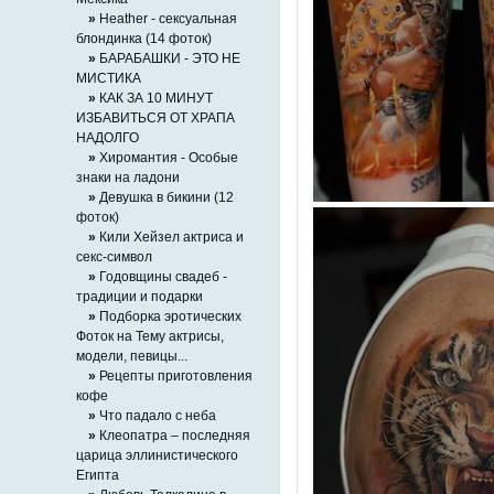
»
Heather - сексуальная
блондинка (14 фоток)
»
БАРАБАШКИ - ЭТО НЕ
МИСТИКА
»
КАК ЗА 10 МИНУТ
ИЗБАВИТЬСЯ ОТ ХРАПА
НАДОЛГО
»
Хиромантия - Особые
знаки на ладони
»
Девушка в бикини (12
фоток)
»
Кили Хейзел актриса и
секс-символ
»
Годовщины свадеб -
традиции и подарки
»
Подборка эротических
Фоток на Тему актрисы,
модели, певицы...
»
Рецепты приготовления
кофе
»
Что падало с неба
»
Клеопатра – последняя
царица эллинистического
Египта