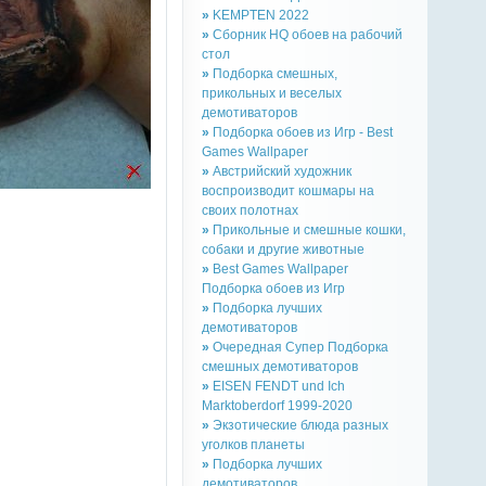
»
KEMPTEN 2022
»
Сборник HQ обоев на рабочий
стол
»
Подборка смешных,
прикольных и веселых
демотиваторов
»
Подборка обоев из Игр - Best
Games Wallpaper
»
Австрийский художник
воспроизводит кошмары на
своих полотнах
»
Прикольные и смешные кошки,
собаки и другие животные
»
Best Games Wallpaper
Подборка обоев из Игр
»
Подборка лучших
демотиваторов
»
Очередная Супер Подборка
смешных демотиваторов
»
EISEN FENDT und Ich
Marktoberdorf 1999-2020
»
Экзотические блюда разных
уголков планеты
»
Подборка лучших
демотиваторов