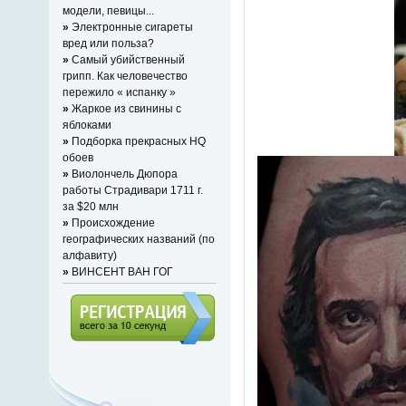
модели, певицы...
»
Электронные сигареты
вред или польза?
»
Самый убийственный
грипп. Как человечество
пережило « испанку »
»
Жаркое из свинины с
яблоками
»
Подборка прекрасных HQ
обоев
»
Виолончель Дюпора
работы Страдивари 1711 г.
за $20 млн
»
Происхождение
географических названий (по
алфавиту)
»
ВИНСЕНТ ВАН ГОГ
Регистрация (всего за 10
секунд)