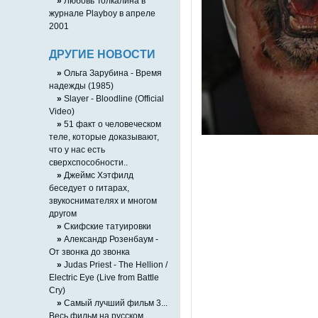
»
Любовь Толкалина в
журнале Playboy в апреле
2001
ДРУГИЕ НОВОСТИ
»
Ольга Зарубина - Время
надежды (1985)
»
Slayer - Bloodline (Official
Video)
»
51 факт о человеческом
теле, которые доказывают,
что у нас есть
сверхспособности..
»
Джеймс Хэтфилд
беседует о гитарах,
звукоснимателях и многом
другом
»
Скифские татуировки
»
Александр Розенбаум -
От звонка до звонка
»
Judas Priest - The Hellion /
Electric Eye (Live from Battle
Cry)
»
Самый лучший фильм 3...
Весь фильм на русском