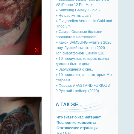
VS iPhone 12 Pro Max
»
Samsung Galaxy Z Fold 2
»
Не растут мышцы?
»
E zigaretten Veredelt in Gold und
Rhodium
»
Самые Опасные болезни
прошлого и настоящего
»
Какой SAMSUNG купить в 2020
году. Лучший смартфон 2020.
Топ смартфонов. Galaxy S20.
»
10 продуктов, которые всегда
должны быть в доме
»
Заблуждения о сне..
»
10 привычек, из-за которых Мы
стареем
»
Форсаж 9 FAST AND FURIOUS
9 Русский трейлер (2020)
А ТАК ЖЕ...
Что знает о нас интернет
Последние комменты
Cтатическиe страницы
iMkO.NeT