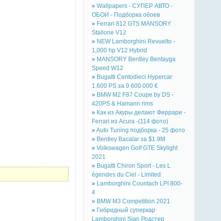
»
Wallpapers - СУПЕР АВТО -
ОБОИ - Подборка обоев
»
Ferrari 812 GTS MANSORY
Stallone V12
»
NEW Lamborghini Revuelto -
1,000 hp V12 Hybrid
»
MANSORY Bentley Bentayga
Speed W12
»
Bugatti Centodieci Hypercar
1.600 PS за 9 600 000 €
»
BMW M2 F87 Coupe by DS -
420PS & Hamann rims
»
Как из Акуры делают Феррари -
Ferrari из Acura -(114 фото)
»
Auto Tuning подборка - 25 фото
»
Bentley Bacalar за $1.9M
»
Volkswagen Golf GTE Skylight
2021
»
Bugatti Chiron Sport - Les L
égendes du Ciel - Limited
»
Lamborghini Countach LPI 800-
4
»
BMW M3 Competition 2021
»
Гибридный суперкар
Lamborghini Sian Родстер