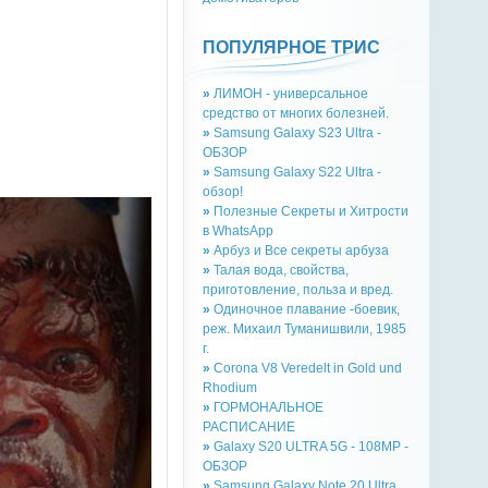
ПОПУЛЯРНОЕ ТРИС
»
ЛИМОН - универсальное
средство от многих болезней.
»
Samsung Galaxy S23 Ultra -
ОБЗОР
»
Samsung Galaxy S22 Ultra -
обзор!
»
Полезные Секреты и Хитрости
в WhatsApp
»
Арбуз и Все секреты арбуза
»
Талая вода, свойства,
приготовление, польза и вред.
»
Одиночное плавание -боевик,
реж. Михаил Туманишвили, 1985
г.
»
Corona V8 Veredelt in Gold und
Rhodium
»
ГОРМОНАЛЬНОЕ
РАСПИСАНИЕ
»
Galaxy S20 ULTRA 5G - 108MP -
ОБЗОР
»
Samsung Galaxy Note 20 Ultra