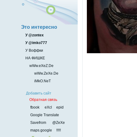
Это интересно
У @zontex
У @imko777
У Воффки
НА ФИШКЕ
wWw.eXeZ.De
wWw.ZeXe.De
iMkO.NeT
Добавить сайт
Обратная связь
fbook
eXcl
epid
Google Translate
Savefrom
@ZeXe
maps.google
!!!!!