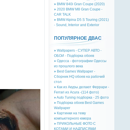
»
BMW 840i Gran Coupe (2020)
»
2020 BMW M8 Gran Coupe -
CAR TALK
»
BMW Alpina D5 S Touring (2021)
- Sound, Interior and Exterior
ПОПУЛЯРНОЕ ДВАС
»
Wallpapers - СУПЕР АВТО -
ОБОИ - Подборка обоев
»
Одесса - фотографии Одессы
из прошлого века
»
Best Games Wallpaper -
Сборник HQ обоев на рабочий
стол
»
Как из Акуры делают Феррари -
Ferrari из Acura -(114 фото)
»
Auto Tuning подборка - 25 фото
»
Подборка обоев Best Games
Wallpaper
»
Картинки на тему
компьютерного юмора
»
ПРИКОЛЬНЫЕ ФОТО С
КОТАМИ И НАДПИСЯМИ