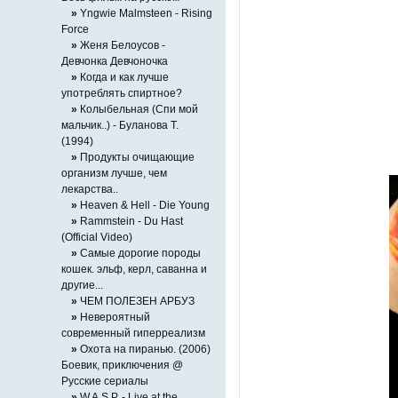
»
Yngwie Malmsteen - Rising
Force
»
Женя Белоусов -
Девчонка Девчоночка
»
Когда и как лучше
употреблять спиртное?
»
Колыбельная (Спи мой
мальчик..) - Буланова Т.
(1994)
»
Продукты очищающие
организм лучше, чем
лекарства..
»
Heaven & Hell - Die Young
»
Rammstein - Du Hast
(Official Video)
»
Самые дорогие породы
кошек. эльф, керл, саванна и
другие...
»
ЧЕМ ПОЛЕЗЕН АРБУЗ
»
Невероятный
современный гиперреализм
»
Охота на пиранью. (2006)
Боевик, приключения @
Русские сериалы
»
W.A.S.P. - Live at the