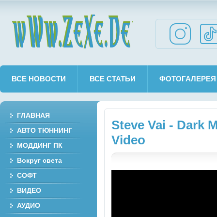
wWw.ZeXe.De
ВСЕ НОВОСТИ
ВСЕ СТАТЬИ
ФОТОГАЛЕРЕЯ
ГЛАВНАЯ
Steve Vai - Dark M
АВТО ТЮННИНГ
Video
МОДДИНГ ПК
Вокруг света
СОФТ
ВИДЕО
АУДИО