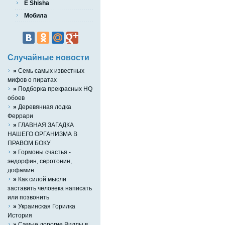
E Shisha
Мобила
Случайные новости
»
Семь самых известных
мифов о пиратах
»
Подборка прекрасных HQ
обоев
»
Деревянная лодка
Феррари
»
ГЛАВНАЯ ЗАГАДКА
НАШЕГО ОРГАНИЗМА В
ПРАВОМ БОКУ
»
Гормоны счастья -
эндорфин, серотонин,
дофамин
»
Как силой мысли
заставить человека написать
или позвонить
»
Украинская Горилка
История
»
Самые дорогие Виллы в