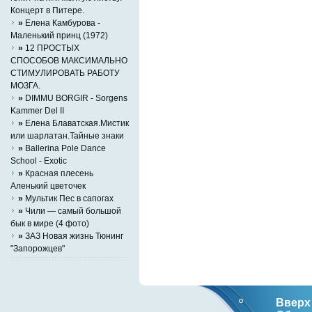
Концерт в Питере.
»
Елена Камбурова -
Маленький принц (1972)
»
12 ПРОСТЫХ
СПОСОБОВ МАКСИМАЛЬНО
СТИМУЛИРОВАТЬ РАБОТУ
МОЗГА.
»
DIMMU BORGIR - Sorgens
Kammer Del II
»
Елена Блаватская.Мистик
или шарлатан.Тайные знаки
»
Ballerina Pole Dance
School - Exotic
»
Красная плесень
Аленький цветочек
»
Мультик Пес в сапогах
»
Чили — самый большой
бык в мире (4 фото)
»
ЗАЗ Новая жизнь Тюнинг
"Запорожцев"
Вверх 