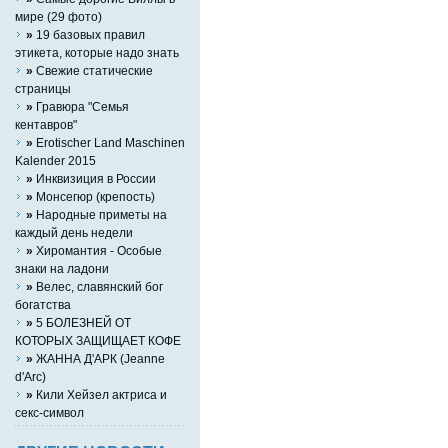
мире (29 фото)
»
19 базовых правил
этикета, которые надо знать
»
Свежие статические
страницы
»
Гравюра "Семья
кентавров"
»
Erotischer Land Maschinen
Kalender 2015
»
Инквизиция в России
»
Монсегюр (крепость)
»
Народные приметы на
каждый день недели
»
Хиромантия - Особые
знаки на ладони
»
Велес, славянский бог
богатства
»
5 БОЛЕЗНЕЙ ОТ
КОТОРЫХ ЗАЩИЩАЕТ КОФЕ
»
ЖАННА Д'АРК (Jeanne
d'Arc)
»
Кили Хейзел актриса и
секс-символ