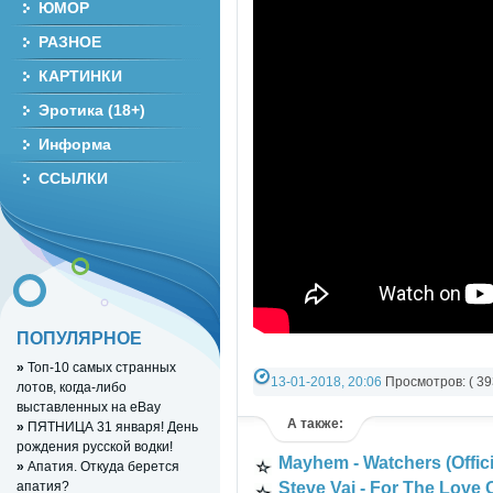
ЮМОР
РАЗНОЕ
КАРТИНКИ
Эротика (18+)
Информа
ССЫЛКИ
ПОПУЛЯРНОЕ
»
Топ-10 самых странных
13-01-2018, 20:06
Просмотров: ( 39
лотов, когда-либо
выставленных на eBay
РАЗНОЕ ВИДЕО
»
YouTube Music vid
А также:
»
ПЯТНИЦА 31 января! День
рождения русской водки!
Mayhem - Watchers (Offici
»
Апатия. Откуда берется
апатия?
Steve Vai - For The Love 