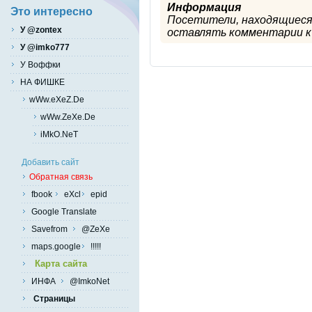
Информация
Это интересно
Посетители, находящиеся
У @zontex
оставлять комментарии к 
У @imko777
У Воффки
НА ФИШКЕ
wWw.eXeZ.De
wWw.ZeXe.De
iMkO.NeT
Добавить сайт
Обратная связь
fbook
eXcl
epid
Google Translate
Savefrom
@ZeXe
maps.google
!!!!!
Карта сайта
ИНФА
@ImkoNet
Страницы