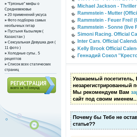
»
"Грязные" мифы о
Michael Jackson - Thriller
Средневековье
Rammstein - Mutter (Offici
»
20 применений уксуса
Rammstein - Feuer Frei! (O
»
Фото подборка самых
необычных гитар
Rammstein - Sonne (live 
»
Пустыня Кызылкум (
Simoni Racing. Official C
Казахстан )
Inter Cars. Official Calen
»
Сексуальная Девушка дня (
11 фото )
Kelly Brook Official Cale
»
Холодные супы.. 5
Геннадий Сокол ''Кресто
рецептов
»
Список всех статических
страниц
Уважаемый посетитель, 
незарегистрированный п
Мы рекомендуем Вам
за
Регистрация (всего за 10
сайт под своим именем..
секунд)
Почему бы Тебе не оста
статье??