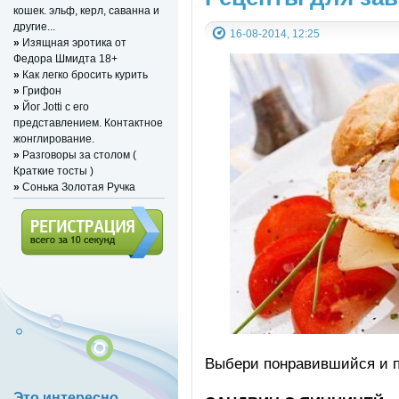
кошек. эльф, керл, саванна и
другие...
16-08-2014, 12:25
»
Изящная эротика от
Федора Шмидта 18+
»
Как легко бросить курить
»
Грифон
»
Йог Jotti с его
представлением. Контактное
жонглирование.
»
Разговоры за столом (
Краткие тосты )
»
Сонька Золотая Ручка
Регистрация (всего за 10
секунд)
Выбери понравившийся и п
Это интересно