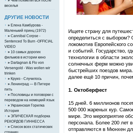
»
Чем похмелиться после
веселья
ДРУГИЕ НОВОСТИ
»
Елена Камбурова -
Ищете страну для путешес
Маленький принц (1972)
»
Cannibal Corpse -
определиться с выбором? 
Sentenced To Burn -OFFICIAL
локомотив Европейского с
VIDEO
и событий. Государство, г
»
10 самых дорогих
технологии в области экол
фильмов в истории кино
»
Dartagnan & Flo von
солнечных ферм можно уви
Versengold - Was wollen wir
быстрейших поездов мира.
trinken
далее ещё 10 причин, поче
»
Круиз - Случилось
»
Ленинград — В Питере
1. Октоберфест
пить
»
Пословицы и поговорки с
переводом на немецкий язык
15 дней. 6 миллионов посе
»
Украинская Горилка
500 000 жареных кур. Само
История
мире. Это мероприятие об
»
ЭПИЧЕСКАЯ подборка
РЕКОРДОВ ГИННЕССА
персонала. Более 200 лет 
»
Список всех статических
отправляются в Мюнхен для
страниц