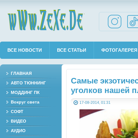
wWw.ZeXe.De
ВСЕ НОВОСТИ
ВСЕ СТАТЬИ
ФОТОГАЛЕРЕЯ
ГЛАВНАЯ
Самые экзотиче
АВТО ТЮННИНГ
уголков нашей 
МОДДИНГ ПК
Вокруг света
17-08-2014, 01:31
СОФТ
ВИДЕО
АУДИО