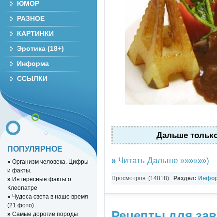
ЮМОР
РАЗНОЕ
КАРТИНКИ
Эротика (18+)
Информа
ССЫЛКИ
Дальше только 
ПОПУЛЯРНОЕ
»
Читать Дальше »»»»»»)
»
Организм человека. Цифры
и факты.
Просмотров: (14818)
Раздел:
Инфор
»
Интересные факты о
Клеопатре
СТАТЬИ
,
Вокруг света
,
Картинки
,
Раз
»
Чудеса света в наше время
(21 фото)
Рецепты для зав
»
Самые дорогие породы