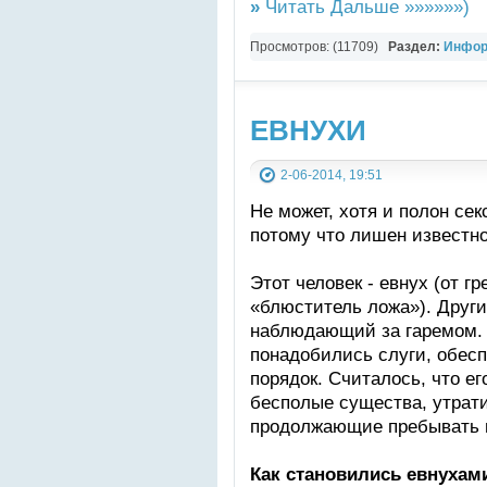
»
Читать Дальше »»»»»»)
Просмотров: (11709)
Раздел:
Инфор
Журналы и книги
ЕВНУХИ
2-06-2014, 19:51
Не может, хотя и полон сек
потому что лишен известног
Этот человек - евнух (от гр
«блюститель ложа»). Други
наблюдающий за гаремом. 
понадобились слуги, обес
порядок. Считалось, что ег
бесполые существа, утрат
продолжающие пребывать 
Как становились евнухам