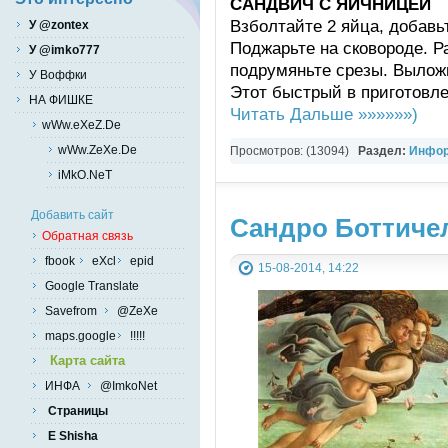
САНДВИЧ С ЯИЧНИЦЕЙ
Взболтайте 2 яйца, добавьт
У @zontex
Поджарьте на сковороде. Ра
У @imko777
подрумяньте срезы. Вылож
У Воффки
Этот быстрый в приготовл
НА ФИШКЕ
Читать Дальше »»»»»»)
wWw.eXeZ.De
wWw.ZeXe.De
Просмотров: (13094)
Раздел:
Инфор
iMkO.NeT
Разно-разное
Добавить сайт
Сандро Боттичел
Обратная связь
fbook
eXcl
epid
15-08-2014, 14:22
Google Translate
Savefrom
@ZeXe
maps.google
!!!!!
Карта сайта
ИНФА
@ImkoNet
Страницы
E Shisha