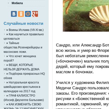
Мобила
Случайные новости
»
Воины Ислама (VII-XI вв.)
»
Как научиться правильно
целоваться
»
Тайные
Сандро, или Александр Бот
общества.Розенкрейцеры и
всю жизнь и умер во Флор
масонские ложи.
был небогатым ремесленн
»
Что хочет женщина
(«бочоночек») мальчик пол
порой?
»
ВЕЩИ, КОТОРЫЕ
дядей, который ему покров
НЕЛЬЗЯ ДЕРЖАТЬ ДОМА
маслом в бочонках.
»
Подборка прекрасных HQ
обоев
Учился у художника Филип
»
Натуральная красота
швейцарских крестьянок в
Медичи Сандро пользовалс
календаре на 2017 год
заказы. Его произведения:
»
ГРАФ КАЛИОСТРО
рисунки к «Божественной к
(Иосиф Джузеппе Бальзамо)
романтикой, гармонией, му
»
КАК ИЗМЕНИТЬ СВОЮ
ЖИЗНЬ ЗА 12 МАГИЧЕСКИХ