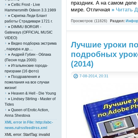
праздник. А на самом деле
»
Celtic Frost - Live
мире. Отличная
»
Читать Д
Hammersmith Odeon 3.3.1989
»
Скрипка Леди Блант
Просмотров: (11826)
Раздел:
Инфор
работы Страдивари 1721 г.
»
DIMMU BORGIR -
Вокруг света
Gateways (OFFICIAL MUSIC
VIDEO)
Лучшие уроки по
»
Видео подборка экстрима
, паркура и др....
подробных урок
»
Андрей Губин - Облака
(Песня года 2000)
(2014)
»
Итальянские города-
призраки (16 фото)
7-08-2014, 20:31
»
Поздравления и
пожелания на все случаи
жизни!
»
Heaven & Hell - Die Young
»
Lindsey Stirling - Master of
Tides
»
Queen of Erotic Action,
Аnna Shestova
XML error in File: http://abc-
news.ru/rssfeed/rss.xml
XML error: StartTag: invalid