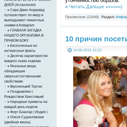
утонченностью образов.
ДНЕЙ (Астрология)
»
Читать Дальше »»»»»»)
»
Сара Джин Андервуд
путешествует по миру и
Просмотров: (13449)
Раздел:
Инфор
выкладывает пикантные
СТАТЬИ
,
Разно-разное
снимки в Instagram
»
ГЛАВНАЯ ЗАГАДКА
НАШЕГО ОРГАНИЗМА В
10 причин посе
ПРАВОМ БОКУ
»
Бесполезные но
14-08-2014, 01:22
интересные факты
»
Десятка характеристик
каждого знака зодиака
»
Реальные вещи,
обладающие
сверхъестественными
свойствами
»
Вкусненький Тортик
»
Поздравляю с
Рождеством Христовым!
»
Народные приметы на
каждый день недели
»
Форт Бхангар ( Индия )
»
Олеся Судзиловская
(двойная жизнь)