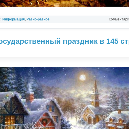
л:
Информация
,
Разно-разное
Комментарии
осударственный праздник в 145 ст