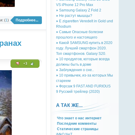
VS iPhone 12 Pro Max
»
Samsung Galaxy Z Fold 2
»
Не растут мышцы?
: (
1
)
Подробнее...
»
E zigaretten Veredelt in Gold und
Rhodium
»
Самые Опасные болезни
прошлого и настоящего
ранах
»
Какой SAMSUNG купить в 2020
году. Лучший смартфон 2020.
Топ смартфонов. Galaxy S20.
»
10 продуктов, которые всегда
+3
должны быть в доме
»
Заблуждения о сне..
»
10 привычек, из-за которых Мы
стареем
»
Форсаж 9 FAST AND FURIOUS
9 Русский трейлер (2020)
А ТАК ЖЕ...
Что знает о нас интернет
Последние комменты
Cтатическиe страницы
iMkO.NeT