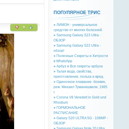
ПОПУЛЯРНОЕ ТРИС
»
ЛИМОН - универсальное
0
средство от многих болезней.
»
Samsung Galaxy S23 Ultra -
ОБЗОР
»
Samsung Galaxy S22 Ultra -
обзор!
»
Полезные Секреты и Хитрости
в WhatsApp
»
Арбуз и Все секреты арбуза
»
Талая вода, свойства,
приготовление, польза и вред.
»
Одиночное плавание -боевик,
реж. Михаил Туманишвили, 1985
г.
»
Corona V8 Veredelt in Gold und
Rhodium
»
ГОРМОНАЛЬНОЕ
РАСПИСАНИЕ
»
Galaxy S20 ULTRA 5G - 108MP -
ОБЗОР
»
Samsung Galaxy Note 20 Ultra