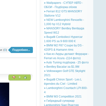
»
Wallpapers - СУПЕР АВТО -
ОБОИ - Подборка обоев
»
Ferrari 812 GTS MANSORY
Stallone V12
»
NEW Lamborghini Revuelto -
1,000 hp V12 Hybrid
»
MANSORY Bentley Bentayga
Speed W12
»
Bugatti Centodieci Hypercar
1.600 PS за 9 600 000 €
»
BMW M2 F87 Coupe by DS -
420PS & Hamann rims
: (
0
)
Подробнее...
»
Как из Акуры делают Феррари -
Ferrari из Acura -(114 фото)
»
Auto Tuning подборка - 25 фото
»
Bentley Bacalar за $1.9M
»
Volkswagen Golf GTE Skylight
2021
0
»
Bugatti Chiron Sport - Les L
égendes du Ciel - Limited
»
Lamborghini Countach LPI 800-
4
»
BMW M3 Competition 2021
»
Гибридный суперкар
Lamborghini Sian Родстер