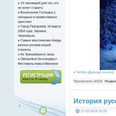
»
10 заповедей для тех, кто
не хочет стареть
»
Вознесение Господне у
западных и православных
христиан
»
Город Призраков. 18 марта
2004 года. Украина.
Чернобыль.
»
Самые экзотические блюда
разных уголков нашей
планеты
»
Из Тренажёрного Зала
»
Oktoberfest Октоберфест
Фестиваль пива в Мюнхене
»
Читать Дальше »»»»»»)
Просмотров: (4429)
Разде
Регистрация (всего за 10
секунд)
История рус
27-12-2018, 01:33