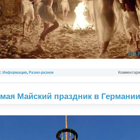
л:
Информация
,
Разно-разное
Комментарии
1 мая Майский праздник в Германи