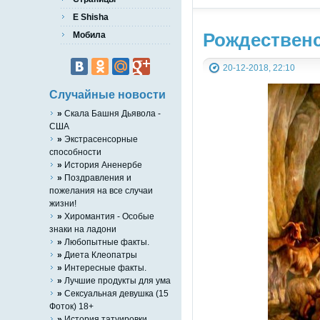
E Shisha
Рождественс
Мобила
20-12-2018, 22:10
Случайные новости
»
Скала Башня Дьявола -
США
»
Экстрасенсорные
способности
»
История Аненербе
»
Поздравления и
пожелания на все случаи
жизни!
»
Хиромантия - Особые
знаки на ладони
»
Любопытные факты.
»
Диета Клеопатры
»
Интересные факты.
»
Лучшие продукты для ума
»
Сексуальная девушка (15
Фоток) 18+
»
История татуировки