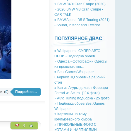
»
BMW 840i Gran Coupe (2020)
»
2020 BMW M8 Gran Coupe -
CAR TALK
»
BMW Alpina D5 S Touring (2021)
- Sound, Interior and Exterior
ПОПУЛЯРНОЕ ДВАС
»
Wallpapers - СУПЕР АВТО -
ОБОИ - Подборка обоев
»
Одесса - фотографии Одессы
из прошлого века
»
Best Games Wallpaper -
Сборник HQ обоев на рабочий
стол
»
Как из Акуры делают Феррари -
: (
0
)
Подробнее...
Ferrari из Acura -(114 фото)
»
Auto Tuning подборка - 25 фото
»
Подборка обоев Best Games
Wallpaper
»
Картинки на тему
компьютерного юмора
»
ПРИКОЛЬНЫЕ ФОТО С
0
КОТАМИ И НАДПИСЯМИ