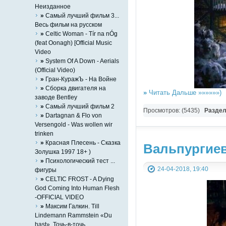
Неизданное
»
Самый лучший фильм 3...
Весь фильм на русском
»
Celtic Woman - Tír na nÓg
(feat Oonagh) [Official Music
Video
»
System Of A Down - Aerials
(Official Video)
»
Гран-КуражЪ - На Войне
»
Сборка двигателя на
»
Читать Дальше »»»»»»)
заводе Bentley
»
Самый лучший фильм 2
Просмотров: (5435)
Разде
»
Dartagnan & Flo von
Versengold - Was wollen wir
trinken
»
Красная Плесень - Сказка
Вальпургиева
Золушка 1997 18+ )
»
Психологический тест ...
24-04-2018, 19:40
фигуры
»
CELTIC FROST - A Dying
God Coming Into Human Flesh
-OFFICIAL VIDEO
»
Максим Галкин. Till
Lindemann Rammstein «Du
hast». Точь-в-точь.