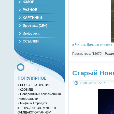
ЮМОР
РАЗНОЕ
КАРТИНКИ
Эротика (18+)
Информа
ССЫЛКИ
»
Читать Дальше »»»»»»)
Просмотров: (12670)
Разд
Старый Нов
ПОПУЛЯРНОЕ
11-01-2019, 15:37
»
БЕОВУЛЬФ ПРОТИВ
ЧУДОВИЩ
»
Невероятный современный
гиперреализм
»
Мифы о Афродите
»
7 ПРОДУКТОВ, КОТОРЫЕ
ОЧИЩАЮТ ОРГАНИЗМ