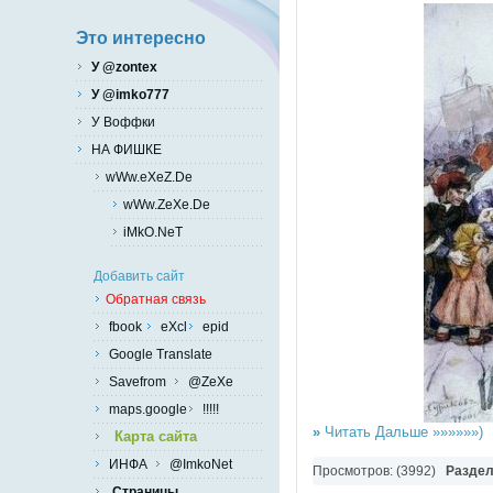
Это интересно
У @zontex
У @imko777
У Воффки
НА ФИШКЕ
wWw.eXeZ.De
wWw.ZeXe.De
iMkO.NeT
Добавить сайт
Обратная связь
fbook
eXcl
epid
Google Translate
Savefrom
@ZeXe
maps.google
!!!!!
»
Читать Дальше »»»»»»)
Карта сайта
ИНФА
@ImkoNet
Просмотров: (3992)
Разде
Страницы