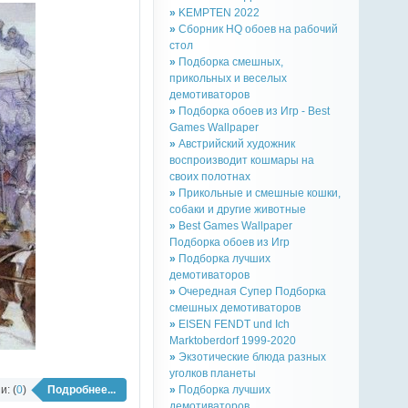
»
KEMPTEN 2022
»
Сборник HQ обоев на рабочий
стол
»
Подборка смешных,
прикольных и веселых
демотиваторов
»
Подборка обоев из Игр - Best
Games Wallpaper
»
Австрийский художник
воспроизводит кошмары на
своих полотнах
»
Прикольные и смешные кошки,
собаки и другие животные
»
Best Games Wallpaper
Подборка обоев из Игр
»
Подборка лучших
демотиваторов
»
Очередная Супер Подборка
смешных демотиваторов
»
EISEN FENDT und Ich
Marktoberdorf 1999-2020
»
Экзотические блюда разных
уголков планеты
: (
0
)
Подробнее...
»
Подборка лучших
демотиваторов