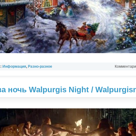
л:
Информация
,
Разно-разное
Комментарии
 ночь Walpurgis Night / Walpurgis