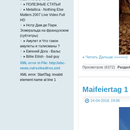
»
ПОЛЕЗНЫЕ СТАТЬИ
»
Metallica - Nothing Else
Matters 2007 Live Video Full
HD
»
Нотр Дам де Пари.
Эсмеральда на французском
(субтитры)
»
Амулет и Что такое
амулеты и талисманы ?
»
Евгений Дога - Вальс
»
Billie Eilish - bad guy
»
Читать Дальше »»»»»»)
XML error in File: http://abc-
Просмотров: (6372)
Разде
news.ru/rssfeed/rss.xml
XML error: StartTag: invalid
element name at line 1
Maifeiertag 
24-04-2018, 19:06