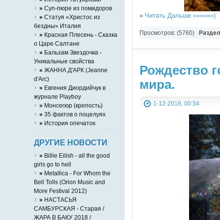
»
Суп-пюре из помидоров
»
Читать Дальше »»»»»»)
»
Статуя «Христос из
бездны» Италия
Просмотров: (5760)
Разде
»
Красная Плесень - Сказка
о Царе Салтане
»
Бальзам Звездочка -
Уникальные свойства
Рождество г
»
ЖАННА Д'АРК (Jeanne
d'Arc)
мира.
»
Евгения Диордийчук в
журнале Playboy
1-12-2018, 00:34
»
Монсегюр (крепость)
»
35 фактов о поцелуях
»
История опечаток
ДРУГИЕ НОВОСТИ
»
Billie Eilish - all the good
girls go to hell
»
Metallica - For Whom the
Bell Tolls (Orion Music and
More Festival 2012)
»
НАСТАСЬЯ
САМБУРСКАЯ - Старая /
ЖАРА В БАКУ 2018 /