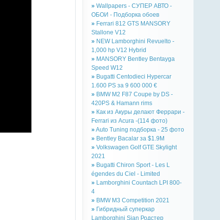
»
Wallpapers - СУПЕР АВТО -
ОБОИ - Подборка обоев
»
Ferrari 812 GTS MANSORY
Stallone V12
»
NEW Lamborghini Revuelto -
1,000 hp V12 Hybrid
»
MANSORY Bentley Bentayga
Speed W12
»
Bugatti Centodieci Hypercar
1.600 PS за 9 600 000 €
»
BMW M2 F87 Coupe by DS -
420PS & Hamann rims
»
Как из Акуры делают Феррари -
Ferrari из Acura -(114 фото)
»
Auto Tuning подборка - 25 фото
»
Bentley Bacalar за $1.9M
»
Volkswagen Golf GTE Skylight
2021
»
Bugatti Chiron Sport - Les L
égendes du Ciel - Limited
»
Lamborghini Countach LPI 800-
4
»
BMW M3 Competition 2021
»
Гибридный суперкар
Lamborghini Sian Родстер