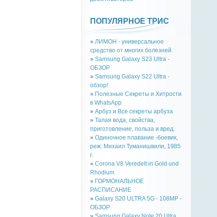
ПОПУЛЯРНОЕ ТРИС
»
ЛИМОН - универсальное
средство от многих болезней.
»
Samsung Galaxy S23 Ultra -
ОБЗОР
»
Samsung Galaxy S22 Ultra -
обзор!
»
Полезные Секреты и Хитрости
в WhatsApp
»
Арбуз и Все секреты арбуза
»
Талая вода, свойства,
приготовление, польза и вред.
»
Одиночное плавание -боевик,
реж. Михаил Туманишвили, 1985
г.
»
Corona V8 Veredelt in Gold und
Rhodium
»
ГОРМОНАЛЬНОЕ
РАСПИСАНИЕ
»
Galaxy S20 ULTRA 5G - 108MP -
ОБЗОР
»
Samsung Galaxy Note 20 Ultra