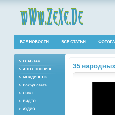
wWw.ZeXe.De
ВСЕ НОВОСТИ
ВСЕ СТАТЬИ
ФОТОГА
ГЛАВНАЯ
35 народных
АВТО ТЮННИНГ
МОДДИНГ ПК
Вокруг света
СОФТ
ВИДЕО
АУДИО