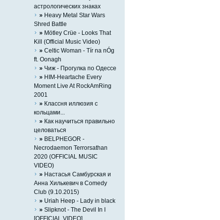
астрологических знаках
»
Heavy Metal Star Wars
Shred Battle
»
Mötley Crüe - Looks That
Kill (Official Music Video)
»
Celtic Woman - Tír na nÓg
ft. Oonagh
»
Чиж - Прогулка по Одессе
»
HIM-Heartache Every
Moment Live At RockAmRing
2001
»
Классня иллюзия с
кольцами...
»
Как научиться правильно
целоваться
»
BELPHEGOR -
Necrodaemon Terrorsathan
2020 (OFFICIAL MUSIC
VIDEO)
»
Настасья Самбурская и
Анна Хилькевич в Comedy
Club (9.10.2015)
»
Uriah Heep - Lady in black
»
Slipknot - The Devil In I
[OFFICIAL VIDEO]