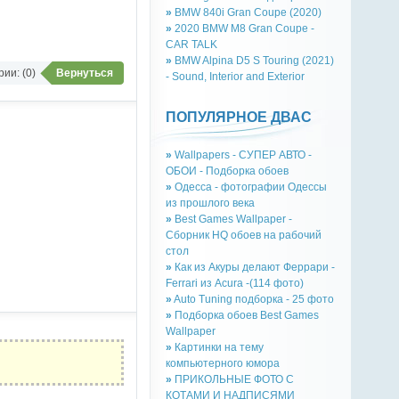
»
BMW 840i Gran Coupe (2020)
»
2020 BMW M8 Gran Coupe -
CAR TALK
»
BMW Alpina D5 S Touring (2021)
ии: (0)
Вернуться
- Sound, Interior and Exterior
ПОПУЛЯРНОЕ ДВАС
»
Wallpapers - СУПЕР АВТО -
ОБОИ - Подборка обоев
»
Одесса - фотографии Одессы
из прошлого века
»
Best Games Wallpaper -
Сборник HQ обоев на рабочий
стол
»
Как из Акуры делают Феррари -
Ferrari из Acura -(114 фото)
»
Auto Tuning подборка - 25 фото
»
Подборка обоев Best Games
Wallpaper
»
Картинки на тему
компьютерного юмора
»
ПРИКОЛЬНЫЕ ФОТО С
КОТАМИ И НАДПИСЯМИ