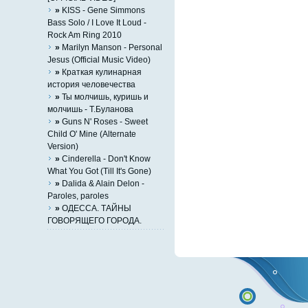
»
KISS - Gene Simmons
Bass Solo / I Love It Loud -
Rock Am Ring 2010
»
Marilyn Manson - Personal
Jesus (Official Music Video)
»
Краткая кулинарная
история человечества
»
Ты молчишь, куришь и
молчишь - Т.Буланова
»
Guns N' Roses - Sweet
Child O' Mine (Alternate
Version)
»
Cinderella - Don't Know
What You Got (Till It's Gone)
»
Dalida & Alain Delon -
Paroles, paroles
»
ОДЕССА. ТАЙНЫ
ГОВОРЯЩЕГО ГОРОДА.