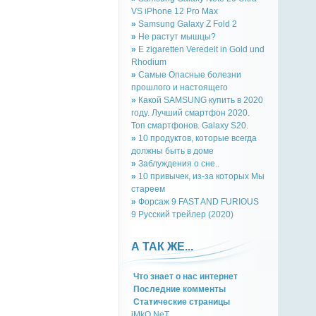
VS iPhone 12 Pro Max
»
Samsung Galaxy Z Fold 2
»
Не растут мышцы?
»
E zigaretten Veredelt in Gold und
Rhodium
»
Самые Опасные болезни
прошлого и настоящего
»
Какой SAMSUNG купить в 2020
году. Лучший смартфон 2020.
Топ смартфонов. Galaxy S20.
»
10 продуктов, которые всегда
должны быть в доме
»
Заблуждения о сне..
»
10 привычек, из-за которых Мы
стареем
»
Форсаж 9 FAST AND FURIOUS
9 Русский трейлер (2020)
А ТАК ЖЕ...
Что знает о нас интернет
Последние комменты
Cтатическиe страницы
iMkO.NeT