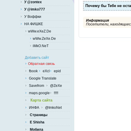
У @zontex
Почему бы Тебе не ост
У @imko777
У Воффки
Информация
НА ФИШКЕ
Посетители, находящиеся
wWw.eXeZ.De
wWw.ZeXe.De
iMkO.NeT
Добавить сайт
Обратная связь
fbook
eXcl
epid
Google Translate
Savefrom
@ZeXe
maps.google
!!!!!
Карта сайта
ИНФА
@ImkoNet
Страницы
E Shisha
Мобила