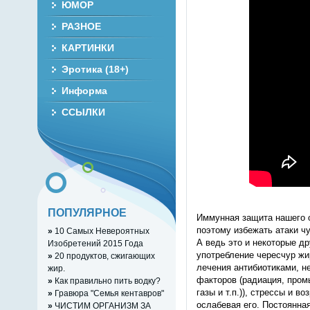
ЮМОР
РАЗНОЕ
КАРТИНКИ
Эротика (18+)
Информа
ССЫЛКИ
ПОПУЛЯРНОЕ
Иммунная защита нашего о
поэтому избежать атаки ч
»
10 Самых Невероятных
А ведь это и некоторые др
Изобретений 2015 Года
употребление чересчур жи
»
20 продуктов, сжигающих
лечения антибиотиками, н
жир.
факторов (радиация, про
»
Как правильно пить водку?
газы и т.п.)), стрессы и в
»
Гравюра "Семья кентавров"
ослабевая его. Постоянна
»
ЧИСТИМ ОРГАНИЗМ ЗА