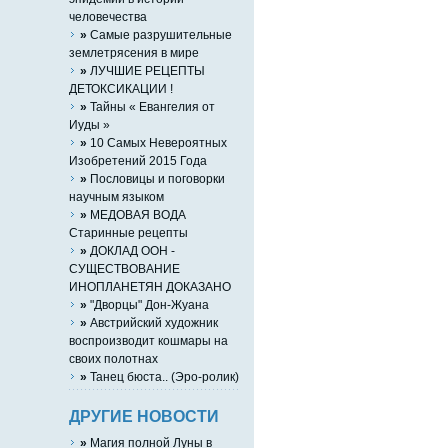
человечества
»
Самые разрушительные
землетрясения в мире
»
ЛУЧШИЕ РЕЦЕПТЫ
ДЕТОКСИКАЦИИ !
»
Тайны « Евангелия от
Иуды »
»
10 Самых Невероятных
Изобретений 2015 Года
»
Пословицы и поговорки
научным языком
»
МЕДОВАЯ ВОДА
Старинные рецепты
»
ДОКЛАД ООН -
СУЩЕСТВОВАНИЕ
ИНОПЛАНЕТЯН ДОКАЗАНО
»
"Дворцы" Дон-Жуана
»
Австрийский художник
воспроизводит кошмары на
своих полотнах
»
Танец бюста.. (Эро-ролик)
ДРУГИЕ НОВОСТИ
»
Магия полной Луны в