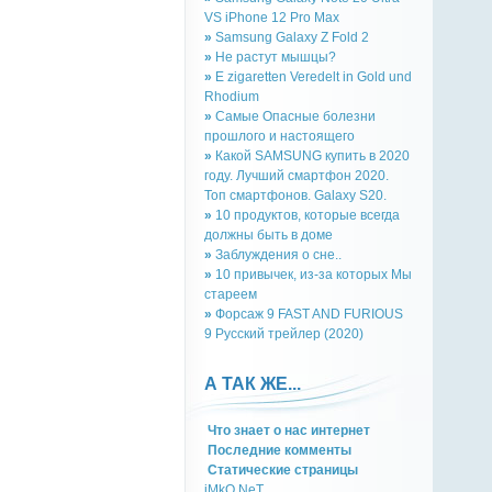
VS iPhone 12 Pro Max
»
Samsung Galaxy Z Fold 2
»
Не растут мышцы?
»
E zigaretten Veredelt in Gold und
Rhodium
»
Самые Опасные болезни
прошлого и настоящего
»
Какой SAMSUNG купить в 2020
году. Лучший смартфон 2020.
Топ смартфонов. Galaxy S20.
»
10 продуктов, которые всегда
должны быть в доме
»
Заблуждения о сне..
»
10 привычек, из-за которых Мы
стареем
»
Форсаж 9 FAST AND FURIOUS
9 Русский трейлер (2020)
А ТАК ЖЕ...
Что знает о нас интернет
Последние комменты
Cтатическиe страницы
iMkO.NeT