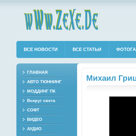
wWw.ZeXe.De
ВСЕ НОВОСТИ
ВСЕ СТАТЬИ
ФОТОГА
ГЛАВНАЯ
Михаил Грицк
АВТО ТЮННИНГ
МОДДИНГ ПК
Вокруг света
СОФТ
ВИДЕО
АУДИО