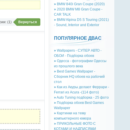
»
BMW 840i Gran Coupe (2020)
»
2020 BMW M8 Gran Coupe -
CAR TALK
»
BMW Alpina D5 S Touring (2021)
ии: (1)
Вернуться
- Sound, Interior and Exterior
ПОПУЛЯРНОЕ ДВАС
»
Wallpapers - СУПЕР АВТО -
ОБОИ - Подборка обоев
»
Одесса - фотографии Одессы
из прошлого века
»
Best Games Wallpaper -
Сборник HQ обоев на рабочий
стол
»
Как из Акуры делают Феррари -
Ferrari из Acura -(114 фото)
»
Auto Tuning подборка - 25 фото
»
Подборка обоев Best Games
Wallpaper
»
Картинки на тему
компьютерного юмора
»
ПРИКОЛЬНЫЕ ФОТО С
КОТАМИ И НАДПИСЯМИ