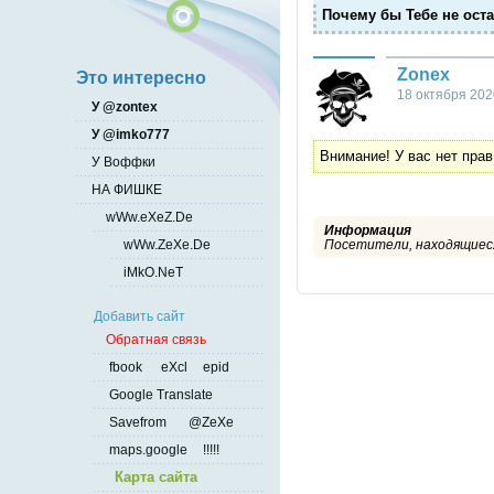
Почему бы Тебе не ост
Zonex
Это интересно
18 октября 202
У @zontex
У @imko777
Внимание! У вас нет прав
У Воффки
НА ФИШКЕ
wWw.eXeZ.De
Информация
Посетители, находящиеся
wWw.ZeXe.De
iMkO.NeT
Добавить сайт
Обратная связь
fbook
eXcl
epid
Google Translate
Savefrom
@ZeXe
maps.google
!!!!!
Карта сайта