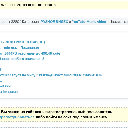
 для просмотра скрытого текста.
ров: ( 3280 ) Категория:
РАЗНОЕ ВИДЕО
»
YouTube Music video
Комментар
2020 Official Trailer (HD)
ю тебе дом - Лесоповал
ort 1600PS разогнали до 490,48 км/ч
 В зоне особого внимания 2
П
тешествует по миру и выкладывает пикантные снимки в In ...
ю.
нтаны.
з Instagram
 Вы зашли на сайт как незарегистрированный пользователь
арегистрироваться
либо войти на сайт под своим именем...