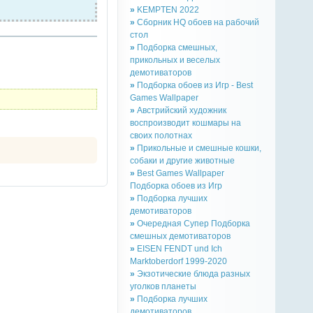
»
KEMPTEN 2022
»
Сборник HQ обоев на рабочий
стол
»
Подборка смешных,
прикольных и веселых
демотиваторов
»
Подборка обоев из Игр - Best
Games Wallpaper
»
Австрийский художник
воспроизводит кошмары на
своих полотнах
»
Прикольные и смешные кошки,
собаки и другие животные
»
Best Games Wallpaper
Подборка обоев из Игр
»
Подборка лучших
демотиваторов
»
Очередная Супер Подборка
смешных демотиваторов
»
EISEN FENDT und Ich
Marktoberdorf 1999-2020
»
Экзотические блюда разных
уголков планеты
»
Подборка лучших
демотиваторов