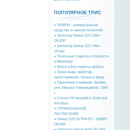
ПОПУЛЯРНОЕ ТРИС
»
ЛИМОН - универсальное
средство от многих болезней.
»
Samsung Galaxy S23 Ultra -
ОБЗОР
»
Samsung Galaxy S22 Ultra -
обзор!
»
Полезные Секреты и Хитрости
в WhatsApp
»
Арбуз и Все секреты арбуза
»
Талая вода, свойства,
приготовление, польза и вред.
»
Одиночное плавание -боевик,
реж. Михаил Туманишвили, 1985
г.
»
Corona V8 Veredelt in Gold und
Rhodium
»
ГОРМОНАЛЬНОЕ
РАСПИСАНИЕ
»
Galaxy S20 ULTRA 5G - 108MP -
ОБЗОР
»
Samsung Galaxy Note 20 Ultra