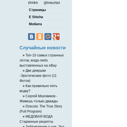
ИНФА
@ImkoNet
Страницы
E Shisha
Мобила
Случайные новости
»
Топ-10 самых странных
лотов, когда-либо
выставленных на eBay
»
Две девушки
-Эротические фото (11
Фоток)
»
Как правильно пить
водку?
»
Сергей Маховиков -
Живешь только дважды
»
Dracula: The True Story
(Full Program)
»
МЕДОВАЯ ВОДА
Старинные рецепты
»
Заблуждения о сне..Это