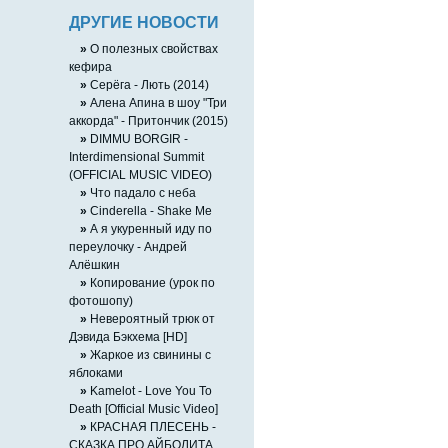
ДРУГИЕ НОВОСТИ
»
О полезных свойствах
кефира
»
Серёга - Лють (2014)
»
Алена Апина в шоу "Три
аккорда" - Притончик (2015)
»
DIMMU BORGIR -
Interdimensional Summit
(OFFICIAL MUSIC VIDEO)
»
Что падало с неба
»
Cinderella - Shake Me
»
А я укуренный иду по
переулочку - Андрей
Алёшкин
»
Копирование (урок по
фотошопу)
»
Невероятный трюк от
Дэвида Бэкхема [HD]
»
Жаркое из свинины с
яблоками
»
Kamelot - Love You To
Death [Official Music Video]
»
КРАСНАЯ ПЛЕСЕНЬ -
СКАЗКА ПРО АЙБОЛИТА.