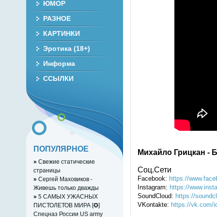
ЮМОР
РАЗНОЕ
КАРТИНКИ
Эротика (18+)
Информа
ССЫЛКИ
ПОПУЛЯРНОЕ
Михайло Грицкан - Б
»
Свежие статические
Соц.Сети
страницы
Facebook:
https://www.fac
»
Сергей Маховиков -
Instagram:
https://www.ins
Живешь только дважды
SoundCloud:
https://soundc
»
5 САМЫХ УЖАСНЫХ
VKontakte:
https://vk.com/
ПИСТОЛЕТОВ МИРА [✪]
Спецназ России US army