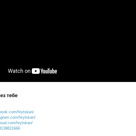
ез тебе
ebook.com/hrytskan/
tagram.com/hrytskan/
loud.com/hrytskan/
id139821666