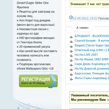
Desert Eagle Strike One
Внимание! У вас нет прав
Ярыгина
»
Рецепты для завтрака на
основе яиц.
21-05-2012, 15:21
Просмот
»
Ann Angel под дождем..
(много фото для взрослых)
А также:
»
Неизвестная песня с
задницы из ада
БЛАДШОТ - BLOODSHOT - 
»
НЮ фотографии женщин
Сергей Куприк - Я купл
от Гюнтера Кнопа
Bugatti Chiron Super Sp
»
20 применений уксуса
Ответный ход (1981 г.)
»
Как силой мысли заставить
На-На LIVE 2007
человека написать или
На-На Фаина 1992 КЛИ
позвонить
Сара Джин Андервуд пу
»
Подборка эротических
обоев Wallpapers Girls +18
На-На Дорогой длинно
Барселона. Поющие фо
Фоты Сары Андервуд и
Регистрация (всего за 10
секунд)
Уважаемый посетитель,
Мы рекомендуем Вам
з