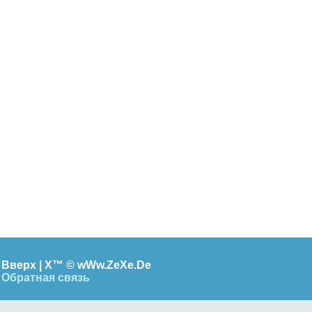
Вверх |
X™
©
wWw.ZeXe.De
Обратная связь