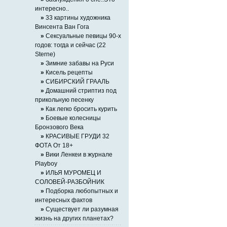
интересно..
»
33 картины художника
Винсента Ван Гога
»
Сексуальные певицы 90-х
годов: тогда и сейчас (22
Sterne)
»
Зимние забавы на Руси
»
Кисель рецепты
»
СИБИРСКИЙ ГРААЛЬ
»
Домашний стриптиз под
прикольную песенку
»
Как легко бросить курить
»
Боевые колесницы
Бронзового Века
»
КРАСИВЫЕ ГРУДИ 32
ФОТА От 18+
»
Вики Ленкеи в журнале
Playboy
»
ИЛЬЯ МУРОМЕЦ И
СОЛОВЕЙ-РАЗБОЙНИК
»
Подборка любопытных и
интересных фактов
»
Существует ли разумная
жизнь на других планетах?