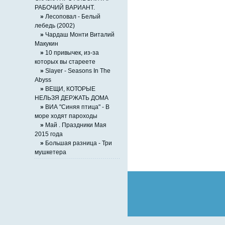
РАБОЧИЙ ВАРИАНТ.
»
Лесоповал - Белый
лебедь (2002)
»
Чардаш Монти Виталий
Макукин
»
10 привычек, из-за
которых вы стареете
»
Slayer - Seasons In The
Abyss
»
ВЕЩИ, КОТОРЫЕ
НЕЛЬЗЯ ДЕРЖАТЬ ДОМА
»
ВИА "Синяя птица" - В
море ходят пароходы
»
Май . Праздники Мая
2015 года
»
Большая разница - Три
мушкетера