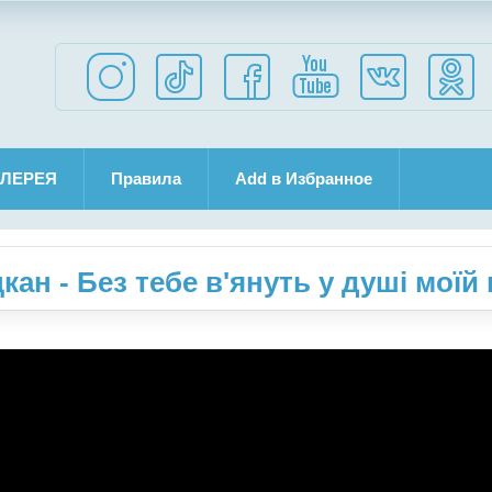
ЛЕРЕЯ
Правила
Add в Избранное
ан - Без тебе в'януть у душі моїй 