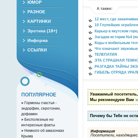
ЮМОР
А также:
РАЗНОЕ
12 мест, где заканчива
КАРТИНКИ
10 Глупейших ограбле
Эротика (18+)
Карьер в якутском горо
Загадки истории №4 (ян
Информа
Коды к мобильным те
Что означают звуковы
ССЫЛКИ
ТЕЛЕПАТИЯ
ЭТА СТРАШНАЯ ТЕМН
РАЗГАДКА ТАЙНЫ ЭК
ГИБЕЛЬ ОТРЯДА УРАЛ
Уважаемый посетитель,
ПОПУЛЯРНОЕ
Мы рекомендуем Вам
з
»
Гормоны счастья -
эндорфин, серотонин,
дофамин
Почему бы Тебе не ост
»
Бесполезные но
интересные факты
»
Немного об амазонках
Информация
Посетители, находящиеся
Крыма