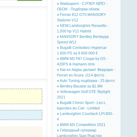
»
Wallpapers - СУПЕР АВТО -
ОБОИ - Подборка обоев
»
Ferrari 812 GTS MANSORY
Stallone V12
»
NEW Lamborghini Revuelto -
1,000 hp V12 Hybrid
»
MANSORY Bentley Bentayga
Speed W12
»
Bugatti Centodieci Hypercar
1.600 PS за 9 600 000 €
»
BMW M2 F87 Coupe by DS -
420PS & Hamann rims
»
Как из Акуры делают Феррари -
Ferrari из Acura -(114 фото)
»
Auto Tuning подборка - 25 фото
»
Bentley Bacalar за $1.9M
»
Volkswagen Golf GTE Skylight
2021
»
Bugatti Chiron Sport - Les L
égendes du Ciel - Limited
»
Lamborghini Countach LPI 800-
4
»
BMW M3 Competition 2021
»
Гибридный суперкар
Lamborghini Sian Родстер