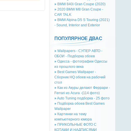
»
BMW 840i Gran Coupe (2020)
»
2020 BMW M8 Gran Coupe -
CAR TALK
»
BMW Alpina D5 S Touring (2021)
- Sound, Interior and Exterior
ПОПУЛЯРНОЕ ДВАС
»
Wallpapers - СУПЕР АВТО -
ОБОИ - Подборка обоев
»
Одесса - фотографии Одессы
из прошлого века
»
Best Games Wallpaper -
Сборник HQ обоев на рабочий
стол
»
Как из Акуры делают Феррари -
Ferrari из Acura -(114 фото)
»
Auto Tuning подборка - 25 фото
»
Подборка обоев Best Games
Wallpaper
»
Картинки на тему
компьютерного юмора
»
ПРИКОЛЬНЫЕ ФОТО С
КОТАМИ И НАДПИСЯМИ