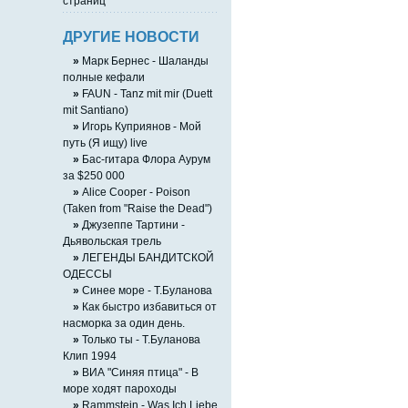
страниц
ДРУГИЕ НОВОСТИ
»
Марк Бернес - Шаланды
полные кефали
»
FAUN - Tanz mit mir (Duett
mit Santiano)
»
Игорь Куприянов - Мой
путь (Я ищу) live
»
Бас-гитара Флора Аурум
за $250 000
»
Alice Cooper - Poison
(Taken from "Raise the Dead")
»
Джузеппе Тартини -
Дьявольская трель
»
ЛЕГЕНДЫ БАНДИТСКОЙ
ОДЕССЫ
»
Синее море - Т.Буланова
»
Как быстро избавиться от
насморка за один день.
»
Только ты - Т.Буланова
Клип 1994
»
ВИА "Синяя птица" - В
море ходят пароходы
»
Rammstein - Was Ich Liebe