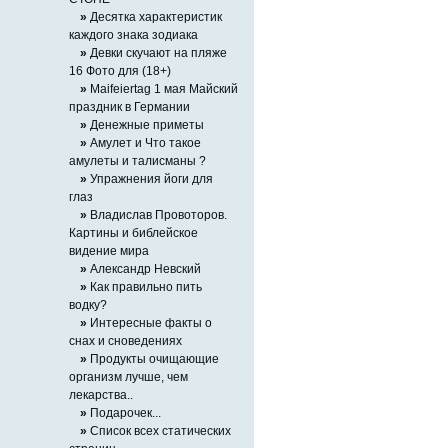
»
Десятка характеристик
каждого знака зодиака
»
Девки скучают на пляже
16 Фото для (18+)
»
Maifeiertag 1 мая Майский
праздник в Германии
»
Денежные приметы
»
Амулет и Что такое
амулеты и талисманы ?
»
Упражнения йоги для
глаз
»
Владислав Провоторов.
Картины и библейское
видение мира
»
Александр Невский
»
Как правильно пить
водку?
»
Интересные факты о
снах и сноведениях
»
Продукты очищающие
организм лучше, чем
лекарства..
»
Подарочек...
»
Список всех статических