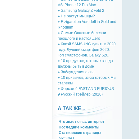
VS iPhone 12 Pro Max
»
Samsung Galaxy Z Fold 2
»
Не растут мышцы?
»
E zigaretten Veredelt in Gold und
Rhodium
»
Самые Опасные болезни
прошлого и настоящего
»
Какой SAMSUNG купить в 2020
году. Лучший смартфон 2020.
Топ смартфонов. Galaxy S20.
»
10 продуктов, которые всегда
должны быть в доме
»
Заблуждения о сне..
»
10 привычек, из-за которых Мы
стареем
»
Форсаж 9 FAST AND FURIOUS
9 Русский трейлер (2020)
А ТАК ЖЕ...
Что знает о нас интернет
Последние комменты
Cтатическиe страницы
iMkO.NeT