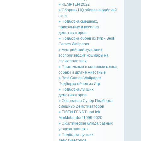
»
KEMPTEN 2022
»
Сборник HQ обоев на рабочий
стол
»
Подборка смешных,
прикольных и веселых
демотиваторов
»
Подборка обоев из Игр - Best
Games Wallpaper
»
Австрийский художник
воспроизводит кошмары на
своих полотнах
»
Прикольные и смешные кошки,
собаки и другие животные
»
Best Games Wallpaper
Подборка обоев из Игр
»
Подборка лучших
демотиваторов
»
Очередная Супер Подборка
смешных демотиваторов
»
EISEN FENDT und Ich
Marktoberdorf 1999-2020
»
Экзотические блюда разных
уголков планеты
»
Подборка лучших
демотиваторов