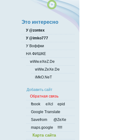
Это интересно
У @zontex
У @imko777
У Воффки
НА ФИШКЕ
wWw.eXeZ.De
wWw.ZeXe.De
iMkO.NeT
Добавить сайт
Обратная связь
fbook
eXcl
epid
Google Translate
Savefrom
@ZeXe
maps.google
!!!!!
Карта сайта