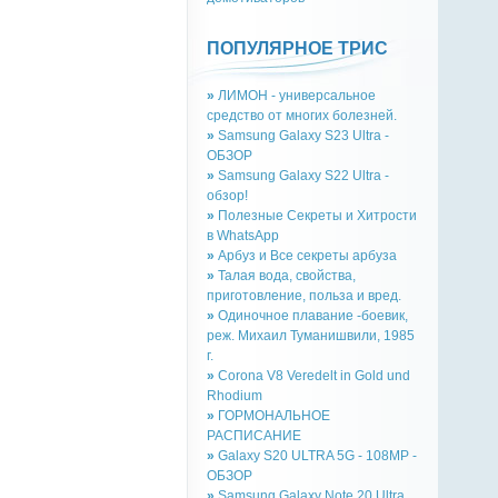
ПОПУЛЯРНОЕ ТРИС
»
ЛИМОН - универсальное
средство от многих болезней.
»
Samsung Galaxy S23 Ultra -
ОБЗОР
»
Samsung Galaxy S22 Ultra -
обзор!
»
Полезные Секреты и Хитрости
в WhatsApp
»
Арбуз и Все секреты арбуза
»
Талая вода, свойства,
приготовление, польза и вред.
»
Одиночное плавание -боевик,
реж. Михаил Туманишвили, 1985
г.
»
Corona V8 Veredelt in Gold und
Rhodium
»
ГОРМОНАЛЬНОЕ
РАСПИСАНИЕ
»
Galaxy S20 ULTRA 5G - 108MP -
ОБЗОР
»
Samsung Galaxy Note 20 Ultra