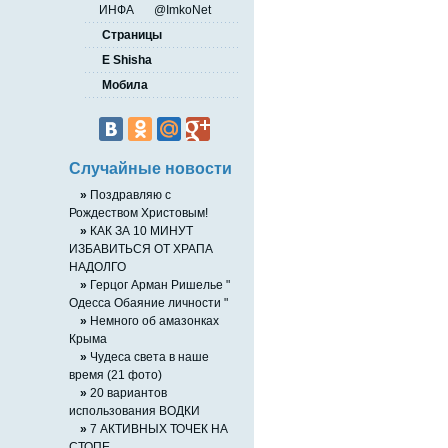
ИНФА
@ImkoNet
Страницы
E Shisha
Мобила
Случайные новости
»
Поздравляю с
Рождеством Христовым!
»
КАК ЗА 10 МИНУТ
ИЗБАВИТЬСЯ ОТ ХРАПА
НАДОЛГО
»
Герцог Арман Ришелье "
Одесса Обаяние личности "
»
Немного об амазонках
Крыма
»
Чудеса света в наше
время (21 фото)
»
20 вариантов
использования ВОДКИ
»
7 АКТИВНЫХ ТОЧЕК НА
СТОПЕ