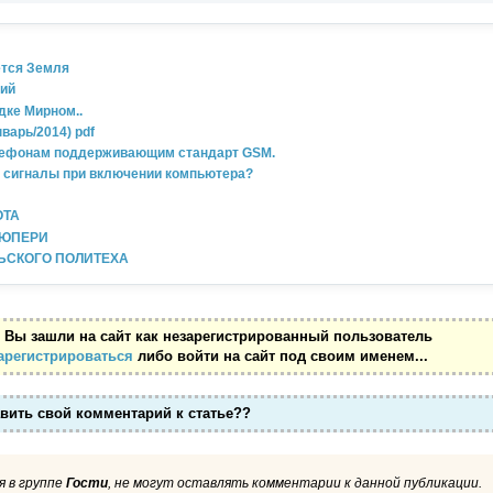
ется Земля
ний
дке Мирном..
варь/2014) pdf
лефонам поддерживающим стандарт GSM.
е сигналы при включении компьютера?
ОТА
ЗЮПЕРИ
ЬСКОГО ПОЛИТЕХА
 Вы зашли на сайт как незарегистрированный пользователь
арегистрироваться
либо войти на сайт под своим именем...
авить свой комментарий к статье??
 в группе
Гости
, не могут оставлять комментарии к данной публикации.