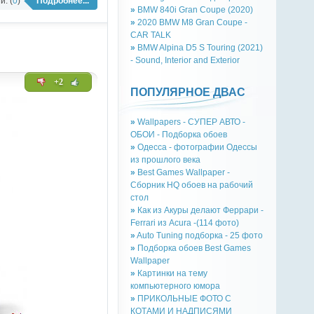
: (
0
)
Подробнее...
»
BMW 840i Gran Coupe (2020)
»
2020 BMW M8 Gran Coupe -
CAR TALK
»
BMW Alpina D5 S Touring (2021)
- Sound, Interior and Exterior
+2
ПОПУЛЯРНОЕ ДВАС
»
Wallpapers - СУПЕР АВТО -
ОБОИ - Подборка обоев
»
Одесса - фотографии Одессы
из прошлого века
»
Best Games Wallpaper -
Сборник HQ обоев на рабочий
стол
»
Как из Акуры делают Феррари -
Ferrari из Acura -(114 фото)
»
Auto Tuning подборка - 25 фото
»
Подборка обоев Best Games
Wallpaper
»
Картинки на тему
компьютерного юмора
»
ПРИКОЛЬНЫЕ ФОТО С
КОТАМИ И НАДПИСЯМИ