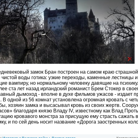
едневековый замок Бран построен на самом краю страшной
о чистой воды готика: узкие переходы, каменные лестницы 
ие вампиру, но нормальному человеку давящие на психику.
более ста лет назад ирландский романист Брем Стокер в сво
авный дымоход - вполне в духе фильмов ужасов - издает п
 В одной из 56 комнат установлена огромная кровать с чет
кобы, хозяин замка и высасывал кровь из своих жертв. Соор
сов» благодаря князю Владу IV, известному как Влад Прот
тацию кровавого монстра за присущую ему страсть сажать в
мку, и по сей день носит название «Дорога заостренных кол