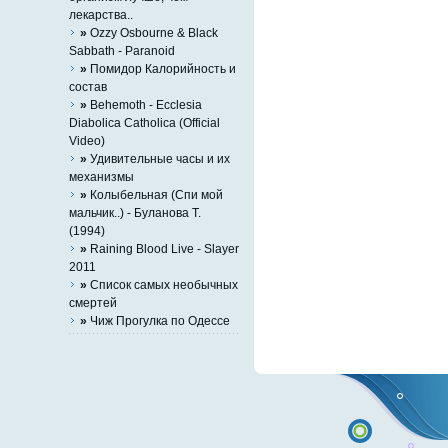
лекарства..
»
Ozzy Osbourne & Black
Sabbath - Paranoid
»
Помидор Калорийность и
состав
»
Behemoth - Ecclesia
Diabolica Catholica (Official
Video)
»
Удивительные часы и их
механизмы
»
Колыбельная (Спи мой
мальчик..) - Буланова Т.
(1994)
»
Raining Blood Live - Slayer
2011
»
Список самых необычных
смертей
»
Чиж Прогулка по Одессе