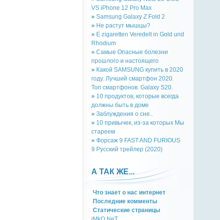
VS iPhone 12 Pro Max
»
Samsung Galaxy Z Fold 2
»
Не растут мышцы?
»
E zigaretten Veredelt in Gold und
Rhodium
»
Самые Опасные болезни
прошлого и настоящего
»
Какой SAMSUNG купить в 2020
году. Лучший смартфон 2020.
Топ смартфонов. Galaxy S20.
»
10 продуктов, которые всегда
должны быть в доме
»
Заблуждения о сне..
»
10 привычек, из-за которых Мы
стареем
»
Форсаж 9 FAST AND FURIOUS
9 Русский трейлер (2020)
А ТАК ЖЕ...
Что знает о нас интернет
Последние комменты
Cтатическиe страницы
iMkO.NeT