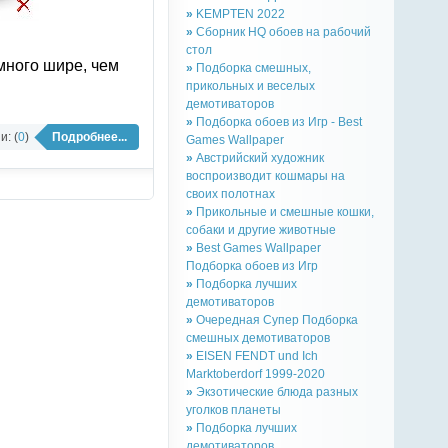
»
KEMPTEN 2022
»
Сборник HQ обоев на рабочий
стол
амного шире, чем
»
Подборка смешных,
прикольных и веселых
демотиваторов
»
Подборка обоев из Игр - Best
: (
0
)
Подробнее...
Games Wallpaper
»
Австрийский художник
воспроизводит кошмары на
своих полотнах
»
Прикольные и смешные кошки,
собаки и другие животные
»
Best Games Wallpaper
Подборка обоев из Игр
»
Подборка лучших
демотиваторов
»
Очередная Супер Подборка
смешных демотиваторов
»
EISEN FENDT und Ich
Marktoberdorf 1999-2020
»
Экзотические блюда разных
уголков планеты
»
Подборка лучших
демотиваторов