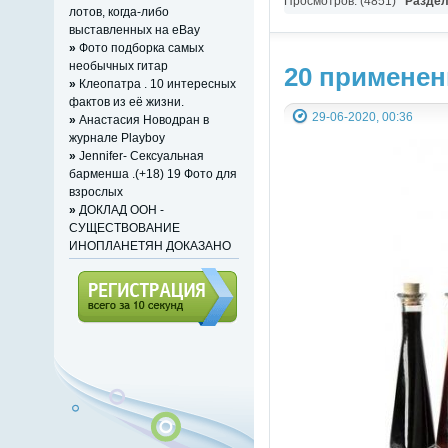
Просмотров: (4851)
Разде
лотов, когда-либо
выставленных на eBay
»
Фото подборка самых
необычных гитар
20 применен
»
Клеопатра . 10 интересных
фактов из её жизни.
29-06-2020, 00:36
»
Анастасия Новодран в
журнале Playboy
»
Jennifer- Сексуальная
барменша .(+18) 19 Фото для
взрослых
»
ДОКЛАД ООН -
СУЩЕСТВОВАНИЕ
ИНОПЛАНЕТЯН ДОКАЗАНО
Регистрация (всего за 10
секунд)