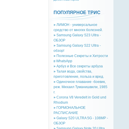
ПОПУЛЯРНОЕ ТРИС
»
ЛИМОН - универсальное
средство от многих болезней.
»
Samsung Galaxy S23 Ultra -
ОБЗОР
»
Samsung Galaxy S22 Ultra -
обзор!
»
Полезные Секреты и Хитрости
в WhatsApp
»
Арбуз и Все секреты арбуза
»
Талая вода, свойства,
приготовление, польза и вред.
»
Одиночное плавание -боевик,
реж. Михаил Туманишвили, 1985
г.
»
Corona V8 Veredelt in Gold und
Rhodium
»
ГОРМОНАЛЬНОЕ
РАСПИСАНИЕ
»
Galaxy S20 ULTRA 5G - 108MP -
ОБЗОР
»
Samsung Galaxy Note 20 Ultra