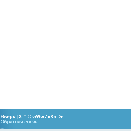
Вверх |
X™
©
wWw.ZeXe.De
Обратная связь