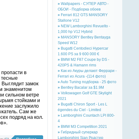
»
Wallpapers - СУПЕР АВТО -
ОБОИ - Подборка обоев
»
Ferrari 812 GTS MANSORY
Stallone V12
»
NEW Lamborghini Revuelto -
1,000 hp V12 Hybrid
»
MANSORY Bentley Bentayga
Speed W12
»
Bugatti Centodieci Hypercar
1.600 PS за 9 600 000 €
»
BMW M2 F87 Coupe by DS -
420PS & Hamann rims
»
Как из Акуры делают Феррари -
 пропасти в
Ferrari из Acura -(114 фото)
и тесные
»
Auto Tuning подборка - 25 фото
 Выглядит замок
»
Bentley Bacalar за $1.9M
ем знаменитом
»
Volkswagen Golf GTE Skylight
ри сильном ветре
2021
ырьмя стойками и
»
Bugatti Chiron Sport - Les L
ужение заслужило
égendes du Ciel - Limited
ыкатель. Сам же
»
Lamborghini Countach LPI 800-
сех подряд на кол.
4
ов».
»
BMW M3 Competition 2021
»
Гибридный суперкар
Lamborghini Sian Родстер