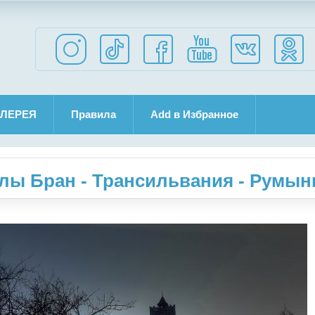
ЛЕРЕЯ
Правила
Add в Избранное
лы Бран - Трансильвания - Румын