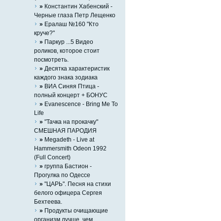
»
Константин Хабенский -
Черные глаза Петр Лещенко
»
Ералаш №160 "Кто
круче?"
»
Паркур ...5 Видео
роликов, которое стоит
посмотреть.
»
Десятка характеристик
каждого знака зодиака
»
ВИА Синяя Птица -
полный концерт + БОНУС
»
Evanescence - Bring Me To
Life
»
"Тачка на прокачку"
СМЕШНАЯ ПАРОДИЯ
»
Megadeth - Live at
Hammersmith Odeon 1992
(Full Concert)
»
группа Бастион -
Прогулка по Одессе
»
"ЦАРЬ". Песня на стихи
белого офицера Сергея
Бехтеева.
»
Продукты очищающие
организм лучше, чем