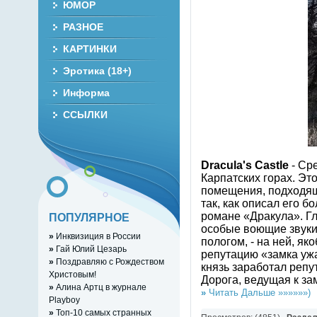
ЮМОР
РАЗНОЕ
КАРТИНКИ
Эротика (18+)
Информа
ССЫЛКИ
Dracula's Castle
- Ср
Карпатских горах. Эт
помещения, подходящ
так, как описал его 
романе «Дракула». Гл
ПОПУЛЯРНОЕ
особые воющие звуки.
»
Инквизиция в России
пологом, - на ней, я
»
Гай Юлий Цезарь
репутацию «замка ужа
»
Поздравляю с Рождеством
князь заработал репу
Христовым!
Дорога, ведущая к за
»
Алина Артц в журнале
»
Читать Дальше »»»»»»)
Playboy
»
Топ-10 самых странных