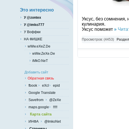
Это интересно
У @zontex
Уксус, без сомнения,
кулинария.
У @imko777
Уксус поможет
»
Читат
У Воффки
НА ФИШКЕ
Просмотров: (4453)
Разде
wWw.eXeZ.De
wWw.ZeXe.De
iMkO.NeT
Добавить сайт
Обратная связь
fbook
eXcl
epid
Google Translate
Savefrom
@ZeXe
maps.google
!!!!!
Карта сайта
ИНФА
@ImkoNet
Страницы