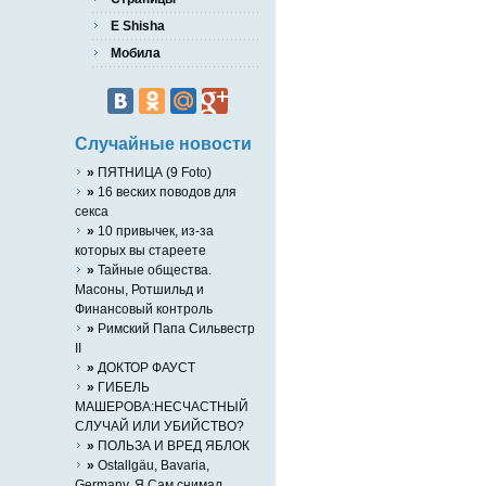
E Shisha
Мобила
Случайные новости
»
ПЯТНИЦА (9 Foto)
»
16 веских поводов для
секса
»
10 привычек, из-за
которых вы стареете
»
Тайные общества.
Масоны, Ротшильд и
Финансовый контроль
»
Римский Папа Сильвестр
II
»
ДОКТОР ФАУСТ
»
ГИБЕЛЬ
МАШЕРОВА:НЕСЧАСТНЫЙ
СЛУЧАЙ ИЛИ УБИЙСТВО?
»
ПОЛЬЗА И ВРЕД ЯБЛОК
»
Ostallgäu, Bavaria,
Germany..Я Сам снимал...