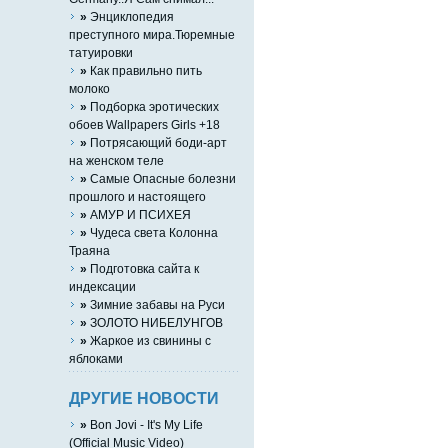
»
Энциклопедия
преступного мира.Тюремные
татуировки
»
Как правильно пить
молоко
»
Подборка эротических
обоев Wallpapers Girls +18
»
Потрясающий боди-арт
на женском теле
»
Самые Опасные болезни
прошлого и настоящего
»
АМУР И ПСИХЕЯ
»
Чудеса света Колонна
Траяна
»
Подготовка сайта к
индексации
»
Зимние забавы на Руси
»
ЗОЛОТО НИБЕЛУНГОВ
»
Жаркое из свинины с
яблоками
ДРУГИЕ НОВОСТИ
»
Bon Jovi - It's My Life
(Official Music Video)