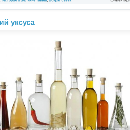
л:
История и Великие тайны
,
Вокруг света
Комментарии
ий уксуса