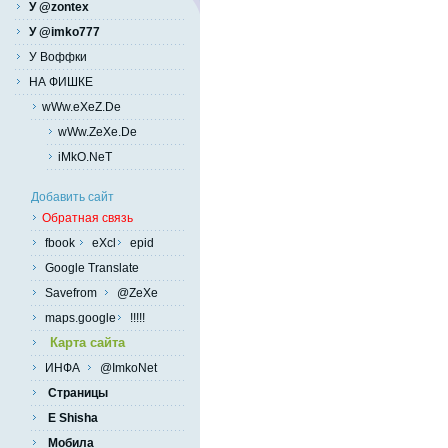
У @zontex
У @imko777
У Воффки
НА ФИШКЕ
wWw.eXeZ.De
wWw.ZeXe.De
iMkO.NeT
Добавить сайт
Обратная связь
fbook
eXcl
epid
Google Translate
Savefrom
@ZeXe
maps.google
!!!!!
Карта сайта
ИНФА
@ImkoNet
Страницы
E Shisha
Мобила