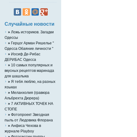
Случайные новости
»
Ложь историков. Загадки
Одессы
»
Герцог Арман Ришелье "
Одесса Обаяние личности "
»
Иосиф Де-Рибас
ДЕРИБАС Одесса
»
10 самых популярных и
вкусных рецептов маринада
для шашлыка
»
Я тебя люблю, на разных
языках
»
Меланхолия (гравюра
Альбрехта Дюрера)
»
7 АКТИВНЫХ ТОЧЕК НА
СТОПЕ
»
Фотопроект Звездная
пыль от Людовика Флорана
»
Анфиса Чехова в
журнале Playboy
»
Фотосессии группы