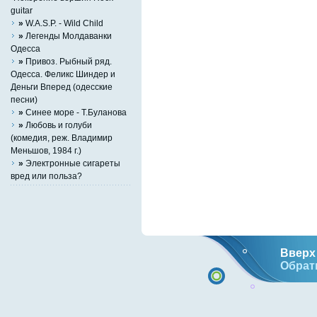
guitar
»
W.A.S.P. - Wild Child
»
Легенды Молдаванки
Одесса
»
Привоз. Рыбный ряд.
Одесса. Феликс Шиндер и
Деньги Вперед (одесские
песни)
»
Синее море - Т.Буланова
»
Любовь и голуби
(комедия, реж. Владимир
Меньшов, 1984 г.)
»
Электронные сигареты
вред или польза?
Вверх 
Обрат