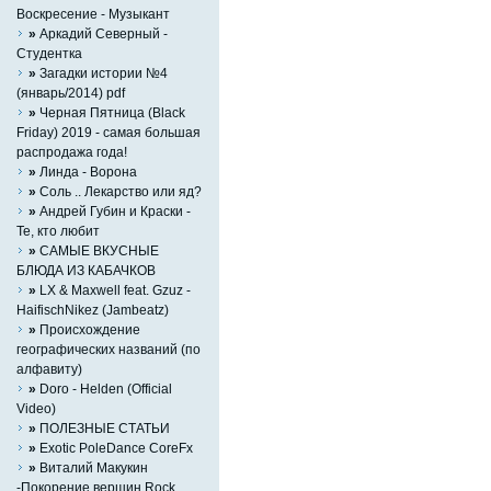
Воскресение - Музыкант
»
Аркадий Северный -
Студентка
»
Загадки истории №4
(январь/2014) pdf
»
Черная Пятница (Black
Friday) 2019 - самая большая
распродажа года!
»
Линда - Ворона
»
Соль .. Лекарство или яд?
»
Андрей Губин и Краски -
Те, кто любит
»
САМЫЕ ВКУСНЫЕ
БЛЮДА ИЗ КАБАЧКОВ
»
LX & Maxwell feat. Gzuz -
HaifischNikez (Jambeatz)
»
Происхождение
географических названий (по
алфавиту)
»
Doro - Helden (Official
Video)
»
ПОЛЕЗНЫЕ СТАТЬИ
»
Exotic PoleDance CoreFx
»
Виталий Макукин
-Покорение вершин Rock