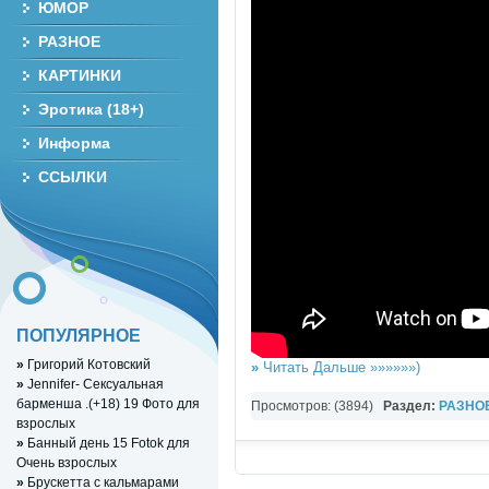
ЮМОР
РАЗНОЕ
КАРТИНКИ
Эротика (18+)
Информа
ССЫЛКИ
ПОПУЛЯРНОЕ
»
Григорий Котовский
»
Читать Дальше »»»»»»)
»
Jennifer- Сексуальная
барменша .(+18) 19 Фото для
Просмотров: (3894)
Раздел:
РАЗНО
взрослых
»
Банный день 15 Fotok для
Очень взрослых
»
Брускетта с кальмарами