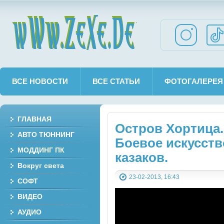
wWw.ZeXe.De
ВСЕ НОВОСТИ
ВСЕ СТАТЬИ
ФОТОГАЛЕРЕЯ
ГЛАВНАЯ
Остров Хортица.
АВТО ТЮННИНГ
Боевое искусств
МОДДИНГ ПК
казаков.
Вокруг света
23-02-2013, 16:43
СОФТ
ВИДЕО
АУДИО