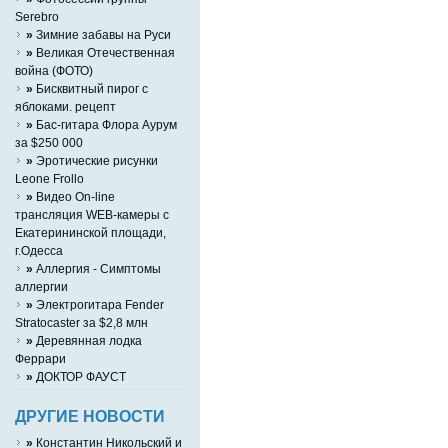
Serebro
»
Зимние забавы на Руси
»
Великая Отечественная
война (ФОТО)
»
Бисквитный пирог с
яблоками. рецепт
»
Бас-гитара Флора Аурум
за $250 000
»
Эротические рисунки
Leone Frollo
»
Видео On-line
трансляция WEB-камеры с
Екатерининской площади,
г.Одесса
»
Аллергия - Симптомы
аллергии
»
Электрогитара Fender
Stratocaster за $2,8 млн
»
Деревянная лодка
Феррари
»
ДОКТОР ФАУСТ
ДРУГИЕ НОВОСТИ
»
Константин Никольский и