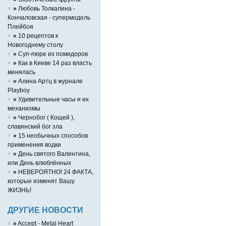
»
Любовь Толкалина -
Кончаловская - супермодель
Плейбоя
»
10 рецептов к
Hовогоднему столу
»
Суп-пюре из помидоров
»
Как в Киеве 14 раз власть
менялась
»
Алина Артц в журнале
Playboy
»
Удивительные часы и их
механизмы
»
Чернобог ( Кощей ),
славянский бог зла
»
15 необычных способов
применения водки
»
День святого Валентина,
или День влюблённых
»
НЕВЕРОЯТНО! 24 ФАКТА,
которые изменят Вашу
ЖИЗНЬ!
ДРУГИЕ НОВОСТИ
»
Accept - Metal Heart