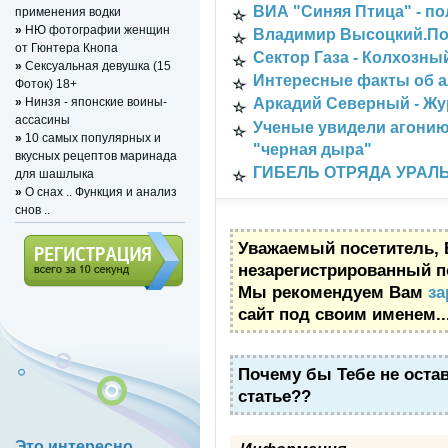
ВИА "Синяя Птица" - п
применения водки
»
НЮ фотографии женщин
Владимир Высоцкий.Пос
от Гюнтера Кнопа
Сектор Газа - Колхозный
»
Сексуальная девушка (15
Интересные факты об а
Фоток) 18+
»
Нинзя - японские воины-
Аркадий Северный - Ж
ассасины
Ученые увидели агонию
»
10 самых популярных и
"черная дыра"
вкусных рецептов маринада
ГИБЕЛЬ ОТРЯДА УРАЛ
для шашлыка
»
О снах .. Функция и анализ
снов ..
Уважаемый посетитель, 
незарегистрированный п
Мы рекомендуем Вам
за
Регистрация (всего за 10
сайт под своим именем..
секунд)
Почему бы Тебе не оста
статье??
Это интересно