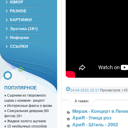
ЮМОР
РАЗНОЕ
КАРТИНКИ
Эротика (18+)
Информа
ССЫЛКИ
ПОПУЛЯРНОЕ
24-04-2010, 22:17
Просмотров: ( 45
»
Сырники из творожного
РАЗНОЕ ВИДЕО
»
YouTube Music vid
сырка с изюмом - рецепт
А также:
»
Интересные факты о крови.
»
Сексуальная девушка (60
Мираж - Концерт в Лени
фоток) 18+
АриЯ - Улица роз
»
Жидкое золото ацтеков
АриЯ - Штиль - 2002
»
15 необычных способов