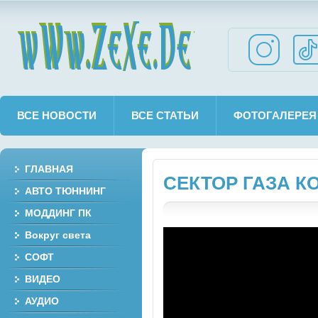
wWw.ZeXe.De
ВСЕ НОВОСТИ
ВСЕ СТАТЬИ
ФОТОГАЛЕРЕЯ
ГЛАВНАЯ
СЕКТОР ГАЗА К
АВТО ТЮННИНГ
МОДДИНГ ПК
Вокруг света
СОФТ
ВИДЕО
АУДИО