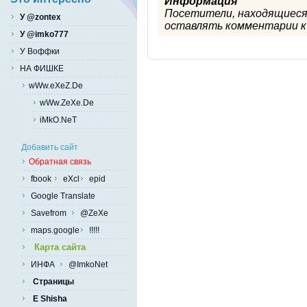
Информация
Посетители, находящиеся
У @zontex
оставлять комментарии к 
У @imko777
У Воффки
НА ФИШКЕ
wWw.eXeZ.De
wWw.ZeXe.De
iMkO.NeT
Добавить сайт
Обратная связь
fbook
eXcl
epid
Google Translate
Savefrom
@ZeXe
maps.google
!!!!!
Карта сайта
ИНФА
@ImkoNet
Страницы
E Shisha