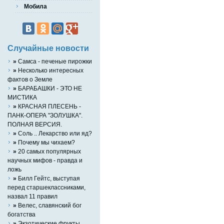
Мобила
Случайные новости
»
Cамса - печеные пирожки
»
Несколько интересных
фактов о Земле
»
БАРАБАШКИ - ЭТО НЕ
МИСТИКА
»
КРАСНАЯ ПЛЕСЕНЬ -
ПАНК-ОПЕРА "ЗОЛУШКА".
ПОЛНАЯ ВЕРСИЯ.
»
Соль .. Лекарство или яд?
»
Почему мы чихаем?
»
20 самых популярных
научных мифов - правда и
ложь
»
Билл Гейтс, выступая
перед старшеклассниками,
назвал 11 правил
»
Велес, славянский бог
богатства
»
Экзотические фрукты