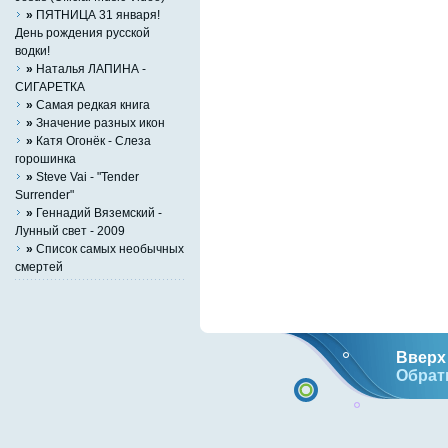
»
ПЯТНИЦА 31 января!
День рождения русской
водки!
»
Наталья ЛАПИНА -
СИГАРЕТКА
»
Самая редкая книга
»
Значение разных икон
»
Катя Огонёк - Слеза
горошинка
»
Steve Vai - "Tender
Surrender"
»
Геннадий Вяземский -
Лунный свет - 2009
»
Список самых необычных
смертей
Вверх 
Обрат