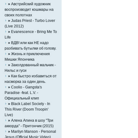
»
Австрийский художник
воспроизводит кошмары на
своих полотнах
»
Judas Priest - Turbo Lover
(Live 2012)
»
Evanescence - Bring Me To
Life
»
ВДВ! или как НЕ надо
разбивать бутылки об голову.
»
Жизнь и приключения
Мишки Япончика
»
Заколдованный мальчик -
Нильс и гуси
»
Как быстро избавиться от
насморка за один день.
»
Coolio - Gangsta's
Paradise -feat. L.V. -
Официальный клип
»
Black Label Society - In
This River (Doom Troopin'
Live)
»
Алена Апина в шоу "Три
аккорда" - Притончик (2015)
»
Marilyn Manson - Personal
Jesus (Official Music Video)