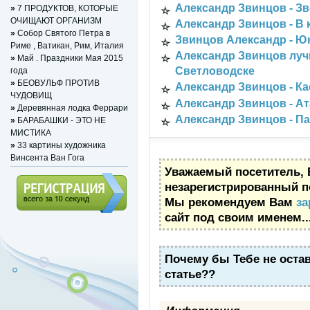
Александр Звинцов - З
»
7 ПРОДУКТОВ, КОТОРЫЕ
ОЧИЩАЮТ ОРГАНИЗМ
Александр Звинцов - В 
»
Собор Святого Петра в
Звинцов Александр - Ю
Риме , Ватикан, Рим, Италия
Александр Звинцов луч
»
Май . Праздники Мая 2015
Светловодске
года
»
БЕОВУЛЬФ ПРОТИВ
Александр Звинцов - Ка
ЧУДОВИЩ
Александр Звинцов - А
»
Деревянная лодка Феррари
Александр Звинцов - П
»
БАРАБАШКИ - ЭТО НЕ
МИСТИКА
»
33 картины художника
Винсента Ван Гога
Уважаемый посетитель, 
незарегистрированный п
Мы рекомендуем Вам
за
сайт под своим именем..
Регистрация (всего за 10
секунд)
Почему бы Тебе не оста
статье??