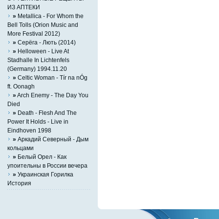
ИЗ АПТЕКИ
»
Metallica - For Whom the
Bell Tolls (Orion Music and
More Festival 2012)
»
Серёга - Лють (2014)
»
Helloween - Live At
Stadhalle In Lichtenfels
(Germany) 1994.11.20
»
Celtic Woman - Tír na nÓg
ft. Oonagh
»
Arch Enemy - The Day You
Died
»
Death - Flesh And The
Power It Holds - Live in
Eindhoven 1998
»
Аркадий Северный - Дым
кольцами
»
Белый Орел - Как
упоительны в России вечера
»
Украинская Горилка
История