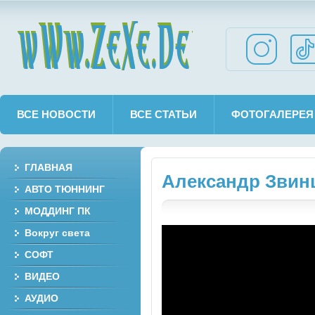
wWw.ZeXe.De
ВСЕ НОВОСТИ
ВСЕ СТАТЬИ
ФОТОГАЛЕРЕЯ
ГЛАВНАЯ
Александр Звинц
АВТО ТЮННИНГ
МОДДИНГ ПК
Вокруг света
СОФТ
ВИДЕО
АУДИО