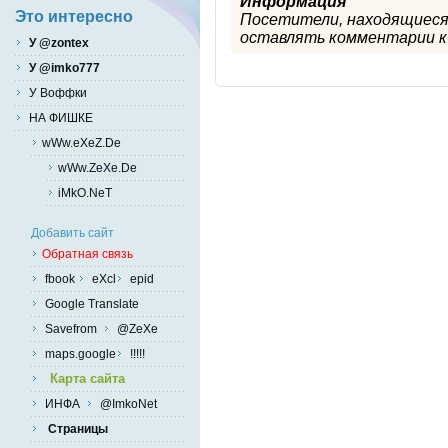
Информация
Это интересно
Посетители, находящиеся
оставлять комментарии к 
У @zontex
У @imko777
У Воффки
НА ФИШКЕ
wWw.eXeZ.De
wWw.ZeXe.De
iMkO.NeT
Добавить сайт
Обратная связь
fbook
eXcl
epid
Google Translate
Savefrom
@ZeXe
maps.google
!!!!!
Карта сайта
ИНФА
@ImkoNet
Страницы