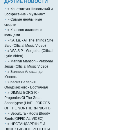
ДРУГИЕ НОВОСТИ
»
Константин Никольский и
Воскресение - Музыкант
»
Самые необычные
смерти
»
Классня иллюзия с
кольцами...
»
t.A.T.u. - All The Things She
Said (Official Music Video)
»
W.A.S.P. - Golgotha (Official
Lyric Video)
»
Marilyn Manson - Personal
Jesus (Official Music Video)
»
Звинцов Александр -
Юность
»
песня Валерия
Ободзинского - Восточная
»
DIMMU BORGIR -
Progenies Of The Great
Apocalypse (LIVE - FORCES
OF THE NORTHERN NIGHT)
»
Sepultura - Roots Bloody
Roots [OFFICIAL VIDEO]
»
НЕСТАНДАРТНЫЕ И
ЭФФЕКТИВНЫЕ РЕЦЕПТЫ