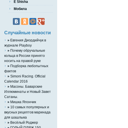
E Shisha
Мобила
Случайные новости
»
Евгения Диордийчук в
журнале Playboy
»
Почему обручальные
кольца в России принято
носить на правой руке
»
Подборка любопытных
фактов
»
Simoni Racing. Official
Calendar 2016
»
Масоны. Баварские
Иллюминаты и Новый Завет
Сатаны.
»
Мишка Япончик
»
10 самых популярных и
вкусных рецептов маринада
для шашлыка
»
Весёлый Роджер
»
ГОЛЫЙ ПЛЯЖ 150