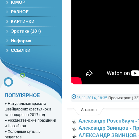
ЮМОР
РАЗНОЕ
КАРТИНКИ
Эротика (18+)
Информа
ССЫЛКИ
ПОПУЛЯРНОЕ
26-11-2014, 18:35
Просмотров: ( 337
»
Натуральная красота
РАЗНОЕ ВИДЕО
»
YouTube Music vid
швейцарских крестьянок в
А также:
календаре на 2017 год
»
Рождественские праздники
Александр Розенбаум - 
и Новый год
Александр Звинцов - П
»
Холодные супы.. 5
АЛЕКСАНДР ЗВИНЦОВ -
рецептов