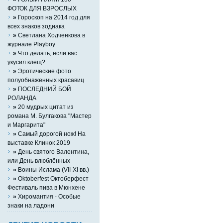
ФОТОК ДЛЯ ВЗРОСЛЫХ
»
Гороскоп на 2014 год для
всех знаков зодиака
»
Светлана Ходченкова в
журнале Playboy
»
Что делать, если вас
укусил клещ?
»
Эротические фото
полуобнаженных красавиц
»
ПОСЛЕДНИЙ БОЙ
РОЛАНДА
»
20 мудрых цитат из
романа М. Булгакова "Мастер
и Маргарита"
»
Самый дорогой нож! На
выставке Клинок 2019
»
День святого Валентина,
или День влюблённых
»
Воины Ислама (VII-XI вв.)
»
Oktoberfest Октоберфест
Фестиваль пива в Мюнхене
»
Хиромантия - Особые
знаки на ладони