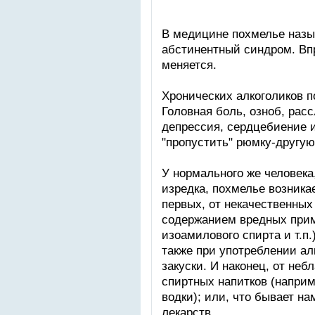
В медицине похмелье назы
абстинентный синдром. Впро
меняется.
Хронических алкоголиков п
Головная боль, озноб, рас
депрессия, сердцебиение и 
"пропустить" рюмку-другую,
У нормального же человек
изредка, похмелье возника
первых, от некачественных
содержанием вредных при
изоамилового спирта и т.п.
также при употреблении ал
закуски. И наконец, от неб
спиртных напитков (наприм
водки); или, что бывает на
лекарств.