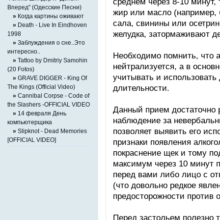
среднем через 8-10 минут,
Вперед" (Одесские Песни)
жир или масло (например, 
»
Когда картины оживают
сала, свинины или осетри
»
Death - Live In Eindhoven
желудка, затормаживают де
1998
»
Заблуждения о сне..Это
интересно..
Необходимо помнить, что а
»
Tattoo by Dmitriy Samohin
нейтрализуется, а в основ
(20 Fotos)
учитывать и использовать
»
GRAVE DIGGER - King Of
длительности.
The Kings (Official Video)
»
Cannibal Corpse - Code of
the Slashers -OFFICIAL VIDEO
Данный прием достаточно 
»
14 февраля День
наблюдение за невербальн
компьютерщика
позволяет выявить его ис
»
Slipknot - Dead Memories
[OFFICIAL VIDEO]
признаки появления алкогол
покраснение щек и тому по
максимум через 10 минут п
перед вами либо лицо с от
(что довольно редкое явле
предосторожности против о
Перед застольем полезно 