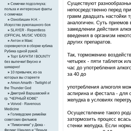
Существуют разнообразные 
»
Семечки подсолнуха:
непосредственно перед пр
польза и интересные факты
о семечках
грамм двадцать настойки т
»
Ознобишин Н.Н. -
аналогичен. Суть приемов 
Искусство рукопашного боя
замедлении действия алког
»
SLAYER - Repentless
введения в организм некот
(OFFICIAL MUSIC VIDEO)
»
Антон и Макс
других препаратов.
соревнуются в сборке кубика
Рубика одной рукой.
Так, торможению воздейств
»
Торт БАУНТИ ! BOUNTY
четырех - пяти таблеток ил
без выпечки! Вкусно и
час до употребления алког
шикарно!
»
10 привычек, из-за
за 40 до
которых вы стареете
»
Amon Amarth - Twilight of
употребления алкоголя мож
the Thunder God
аспирина и фестала - для
»
Дмитрий Варшавский и
гр. "ЧЕРНЫЙ КОФЕ"
желудка в условиях перегру
»
Voivod - Ravenous
Medicine
Осуществление такого род
»
Голивудские римейки
затормозить процесс всасы
советских фильмов
стенки желудка. Если норм
»
"Лимончики" у Дюка -
Феликс Шиндер и "Деньги