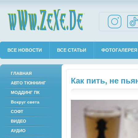
wWw.ZeXe.De
ВСЕ НОВОСТИ
ВСЕ СТАТЬИ
ФОТОГАЛЕРЕЯ
ГЛАВНАЯ
Как пить, не пья
АВТО ТЮННИНГ
МОДДИНГ ПК
Вокруг света
СОФТ
ВИДЕО
АУДИО