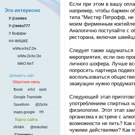
Если при этом в вашу опла
например, чтобы бармен о
Это интересно
типа "Мистер Петрофф, не 
У @zontex
моим фирменным коктейлем
У @imko777
Аналогично поступайте с
У Воффки
ресторана, включая швейц
НА ФИШКЕ
wWw.eXeZ.De
Следует также задуматься 
wWw.ZeXe.De
мероприятия, если оно про
личного шофера. Лучше вс
iMkO.NeT
попросить партнера подвез
Добавить сайт
воспользоваться обществе
Обратная связь
эвакуации нужно продумать
fbook
eXcl
epid
Следующий этап приготовл
Google Translate
употреблением спиртных н
Savefrom
@ZeXe
физиологии. Этот этап зак
maps.google
!!!!!
организма к встрече с алко
Карта сайта
возможности не пить? Как 
ИНФА
@ImkoNet
чужими действиями? Как пи
Страницы