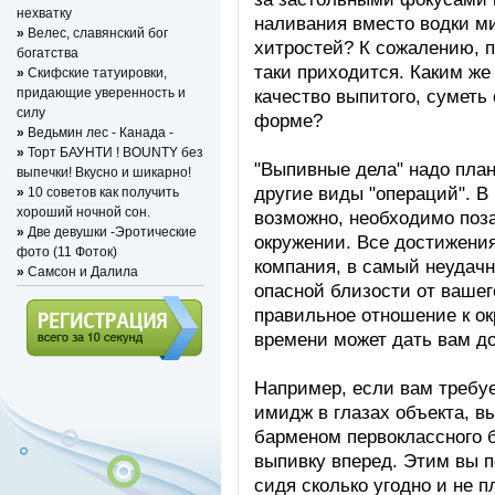
нехватку
наливания вместо водки ми
»
Велес, славянский бог
хитростей? К сожалению, п
богатства
таки приходится. Каким же
»
Скифские татуировки,
придающие уверенность и
качество выпитого, суметь
силу
форме?
»
Ведьмин лес - Канада -
»
Торт БАУНТИ ! BOUNTY без
"Выпивные дела" надо план
выпечки! Вкусно и шикарно!
другие виды "операций". В
»
10 советов как получить
хороший нoчной сон.
возможно, необходимо поза
»
Две девушки -Эротические
окружении. Все достижения
фото (11 Фоток)
компания, в самый неудач
»
Cамcон и Дaлилa
опасной близости от вашег
правильное отношение к о
времени может дать вам д
Регистрация (всего за 10
Например, если вам требуе
секунд)
имидж в глазах объекта, в
барменом первоклассного 
выпивку вперед. Этим вы п
сидя сколько угодно и не п