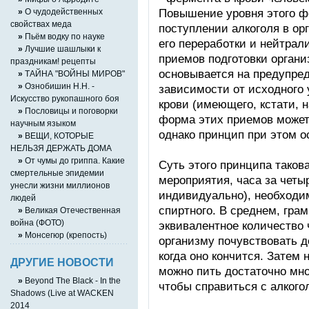
Повышение уровня этого ф
»
О чудодейственных
свойствах меда
поступлении алкоголя в орг
»
Пьём водку по науке
его переработки и нейтрал
»
Лучшие шашлыки к
приемов подготовки органи
праздникам! рецепты
основывается на предупред
»
ТАЙНА "ВОЙНЫ МИРОВ"
»
Ознобишин Н.Н. -
зависимости от исходного 
Искусство рукопашного боя
крови (имеющего, кстати, 
»
Пословицы и поговорки
форма этих приемов может
научным языком
однако принцип при этом о
»
ВЕЩИ, КОТОРЫЕ
НЕЛЬЗЯ ДЕРЖАТЬ ДОМА
»
От чумы до гриппа. Какие
Суть этого принципа такова
смертельные эпидемии
мероприятия, часа за четыр
унесли жизни миллионов
индивидуально), необходи
людей
спиртного. В среднем, грам
»
Великая Отечественная
война (ФОТО)
эквивалентное количество ч
»
Монсегюр (крепость)
организму почувствовать д
когда оно кончится. Затем 
ДРУГИЕ НОВОСТИ
можно пить достаточно мно
»
Beyond The Black - In the
чтобы справиться с алкого
Shadows (Live at WACKEN
2014