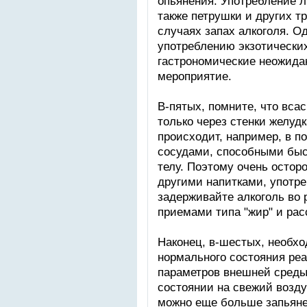
опьянения. Употребление л
также петрушки и других т
случаях запах алкоголя. О
употреблению экзотических
гастрономические неожида
мероприятие.
В-пятых, помните, что вса
только через стенки желуд
происходит, например, в п
сосудами, способными быс
телу. Поэтому очень остор
другими напитками, употр
задерживайте алкоголь во 
приемами типа "жир" и рас
Наконец, в-шестых, необх
нормального состояния ре
параметров внешней среды.
состоянии на свежий возду
можно еще больше запьянет