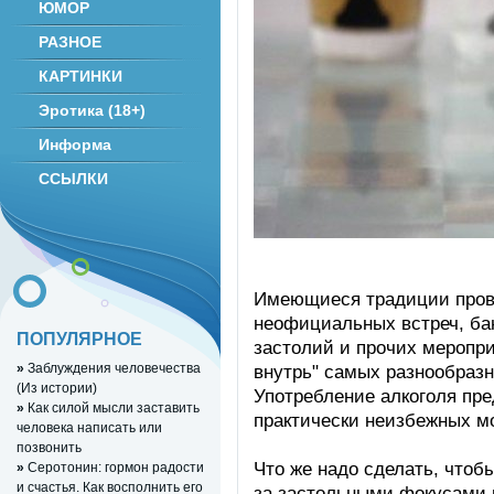
ЮМОР
РАЗНОЕ
КАРТИНКИ
Эротика (18+)
Информа
ССЫЛКИ
Имеющиеся традиции пров
неофициальных встреч, ба
ПОПУЛЯРНОЕ
застолий и прочих меропр
»
Заблуждения человечества
внутрь" самых разнообразн
(Из истории)
Употребление алкоголя пре
»
Как силой мысли заставить
практически неизбежных м
человека написать или
позвонить
Что же надо сделать, чтоб
»
Серотонин: гормон радости
и счастья. Как восполнить его
за застольными фокусами 