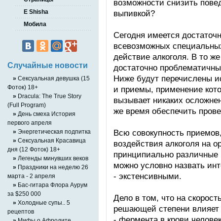
возможности снизить повед
E Shisha
выпивкой?
Мобила
Сегодня имеется достаточ
всевозможных специальны
действие алкоголя. В то ж
Случайные новости
достаточно проблематичны 
Ниже будут перечислены и
»
Сексуальная девушка (15
Фоток) 18+
и приемы, применение кот
»
Dracula: The True Story
вызывает никаких осложнен
(Full Program)
же время обеспечить пров
»
День смеха История
первого апреля
Всю совокупность приемов
»
Энергетическая подпитка
»
Сексуальная Красавица
воздействия алкоголя на о
дня (12 Фоток) 18+
принципиально различные 
»
Легенды минувших веков
можно условно назвать ин
»
Праздники на неделю 26
- экстенсивными.
марта - 2 апреля
»
Бас-гитара Флора Аурум
за $250 000
Дело в том, что на скорост
»
Холодные супы.. 5
решающей степени влияет 
рецептов
- фермента в крови челове
»
Мифы о Афродите