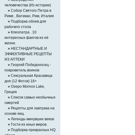
человечества (Из истории)
»
Собор Святого Петра в
Риме , Ватикан, Рим, Италия
»
Подборка обоев для
рабочего стола
»
Клеопатра . 10
интересных фактов из её
жизни.
»
НЕСТАНДАРТНЫЕ И
ЭФФЕКТИВНЫЕ РЕЦЕПТЫ
ИЗ АПТЕКИ
»
Георгий Победоносец -
покровитель воинов
»
Сексуальная Красавица
дня (12 Фоток) 18+
»
Озеро Mornos Lake,
Греция
»
Список самых необычных
смертей
»
Рецепты для завтрака на
основе яиц.
»
Легенды минувших веков
»
Гости из иных миров.
»
Подборка прекрасных HQ