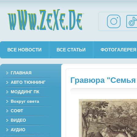
wWw.ZeXe.De
ВСЕ НОВОСТИ
ВСЕ СТАТЬИ
ФОТОГАЛЕРЕЯ
ГЛАВНАЯ
Гравюра "Семья
АВТО ТЮННИНГ
МОДДИНГ ПК
Вокруг света
СОФТ
ВИДЕО
АУДИО