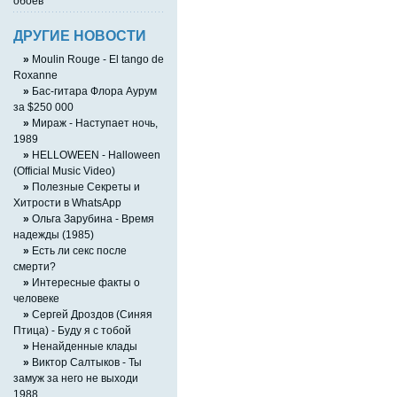
обоев
ДРУГИЕ НОВОСТИ
»
Moulin Rouge - El tango de
Roxanne
»
Бас-гитара Флора Аурум
за $250 000
»
Мираж - Наступает ночь,
1989
»
HELLOWEEN - Halloween
(Official Music Video)
»
Полезные Секреты и
Хитрости в WhatsApp
»
Ольга Зарубина - Время
надежды (1985)
»
Есть ли секс после
смерти?
»
Интересные факты о
человеке
»
Сергей Дроздов (Синяя
Птица) - Буду я с тобой
»
Ненайденные клады
»
Виктор Салтыков - Ты
замуж за него не выходи
1988