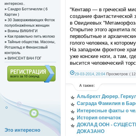
интересно..
"Кентавр — в греческой м
»
Сандро Боттичелли ( 6
Картин )
создание фантастической 
»
30 Завораживающих Фоток
в Овидиевых "Метаморфоза
полуобнажённых женщин
Открытие этого архетипа п
»
Воины ВИКИНГИ
первобытные и архаически
»
Как правильно пить молоко
»
Тайные общества. Масоны,
голого человека, к котором
Ротшильд и Финансовый
На западном фронтоне хра
контроль
уже конские ноги, а там, г
»
ВИНСЕНТ ВАН ГОГ
высится человеческий торс
29-03-2014, 20:04
Просмотров: ( 12
Категория:
СТАТЬИ
,
Картинки
Регистрация (всего за 10
А также:
секунд)
Альбрехт Дюрер. Герку
Саграда Фамилия в Бар
Интересные факты о че
История опечаток
ДОКЛАД ООН - СУЩЕС
Это интересно
ДОКАЗАНО