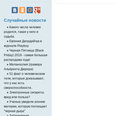
Случайные новости
»
Какого числа человек
родился, такая у него и
судьба.
»
Евгения Диордийчук в
журнале Playboy
»
Черная Пятница (Black
Friday) 2019 - самая большая
распродажа года!
»
Меланхолия (гравюра
Альбрехта Дюрера)
»
51 факт о человеческом
теле, которые доказывают,
что у нас есть
сверхспособности..
»
Электронные сигареты
вред или польза?
»
Ученые увидели агонию
материи, которую поглощает
"черная дыра"
»
Заблуждения