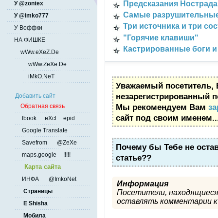
Предсказания Нострадам
У @zontex
Самые разрушительные
У @imko777
Три источника и три со
У Воффки
"Горячие клавиши"
НА ФИШКЕ
Кастрированные боги и
wWw.eXeZ.De
wWw.ZeXe.De
iMkO.NeT
Уважаемый посетитель, 
незарегистрированный п
Добавить сайт
Мы рекомендуем Вам
за
Обратная связь
сайт под своим именем..
fbook
eXcl
epid
Google Translate
Savefrom
@ZeXe
Почему бы Тебе не оста
maps.google
!!!!!
статье??
Карта сайта
ИНФА
@ImkoNet
Информация
Страницы
Посетители, находящиеся
оставлять комментарии к 
E Shisha
Мобила