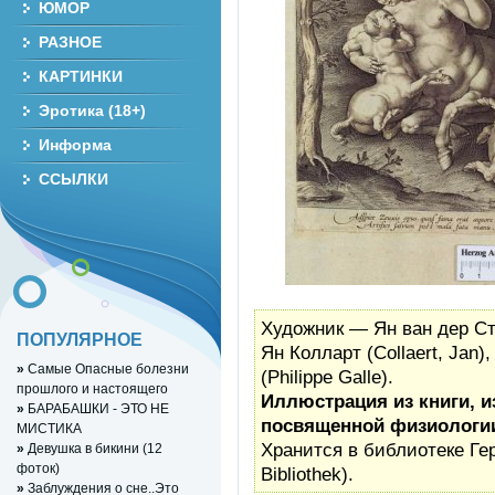
ЮМОР
РАЗНОЕ
КАРТИНКИ
Эротика (18+)
Информа
ССЫЛКИ
Художник — Ян ван дер Стр
ПОПУЛЯРНОЕ
Ян Колларт (Collaert, Jan
»
Самые Опасные болезни
(Philippe Galle).
прошлого и настоящего
Иллюстрация из книги, и
»
БАРАБАШКИ - ЭТО НЕ
посвященной физиологии
МИСТИКА
Хранится в библиотеке Гер
»
Девушка в бикини (12
фоток)
Bibliothek).
»
Заблуждения о сне..Это