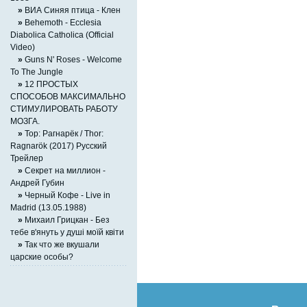
»
ВИА Синяя птица - Клен
»
Behemoth - Ecclesia
Diabolica Catholica (Official
Video)
»
Guns N' Roses - Welcome
To The Jungle
»
12 ПРОСТЫХ
СПОСОБОВ МАКСИМАЛЬНО
СТИМУЛИРОВАТЬ РАБОТУ
МОЗГА.
»
Тор: Рагнарёк / Thor:
Ragnarök (2017) Русский
Трейлер
»
Секрет на миллион -
Андрей Губин
»
Черный Кофе - Live in
Madrid (13.05.1988)
»
Михаил Грицкан - Без
тебе в'януть у душі моїй квіти
»
Так что же вкушали
царские особы?