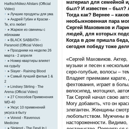
материал для семейной и
HaifischNikez Allstars (Official
был? И известен – был? 
Video)
Тогда как? Вернее – каков
»
Лучшие продукты для ума
»
Андрей Губин и Краски -
необыкновенная пара мог
Те, кто любит
Сергей Маховиков и Лари
»
Жаркое из свинины с
людей, для которых подо
яблоками
Когда в дом пришла беда,
»
BLACK SABBATH -
Paranoid (Official Video)
сегодня победу тоже дел
»
Праздники на неделю 26
марта - 2 апреля
«Сергей Маховиков. Актер, 
»
Номер квартиры влияет
музыки и песен к нескольк
на судьбу
серо-голубые, волосы – те
»
Slayer - Raining Blood
»
Самый лучший фильм 1 &
Владеет приемами карате,
2
фехтования, играет в боль
»
Lindsey Stirling - The
велосипед, мотоцикл, авто
Arena (Official Video)
Так Сергей начал свою авт
»
27 Способов Применения
WD-40
Могу добавить, что он крас
»
Уксус 10 применений
элегантен. Женщины смотр
уксуса в быту
любопытством. Мужчины во
»
Voivod - Ravenous
настороженности. Видимо,
Medicine
достоинство. Появляться 
»
Slipknot - The Devil In I