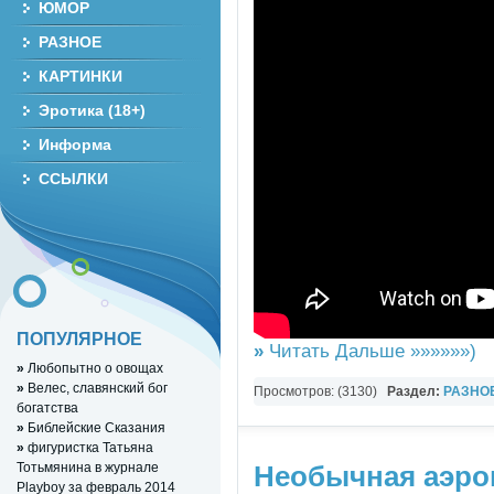
ЮМОР
РАЗНОЕ
КАРТИНКИ
Эротика (18+)
Информа
ССЫЛКИ
ПОПУЛЯРНОЕ
»
Читать Дальше »»»»»»)
»
Любопытно о овощах
»
Велес, славянский бог
Просмотров: (3130)
Раздел:
РАЗНО
богатства
YouTube Music video
»
Библейские Сказания
»
фигуристка Татьяна
Тотьмянина в журнале
Необычная аэро
Playboy за февраль 2014