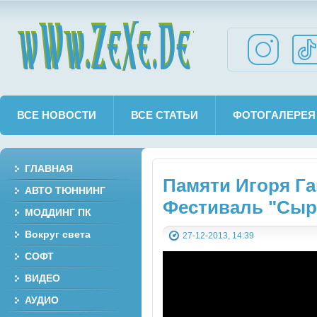
wWw.ZeXe.De
ВСЕ НОВОСТИ
ВСЕ СТАТЬИ
ФОТОГАЛЕРЕЯ
ГЛАВНАЯ
Памяти Игоря Га
АВТО ТЮННИНГ
Фестиваль "Сыро
МОДДИНГ ПК
Вокруг света
27-12-2013, 14:39
СОФТ
ВИДЕО
АУДИО