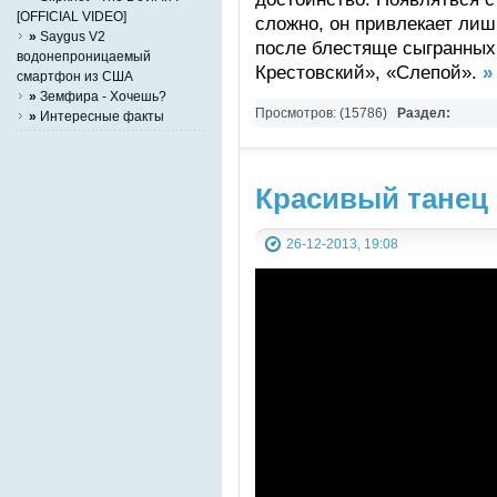
[OFFICIAL VIDEO]
сложно, он привлекает лиш
»
Saygus V2
после блестяще сыгранных
водонепроницаемый
Крестовский», «Слепой».
»
смартфон из США
»
Земфира - Хочешь?
Просмотров: (15786)
Раздел:
»
Интересные факты
Wallpapers,Знаменитости,Приколы,Э
Красивый танец
26-12-2013, 19:08