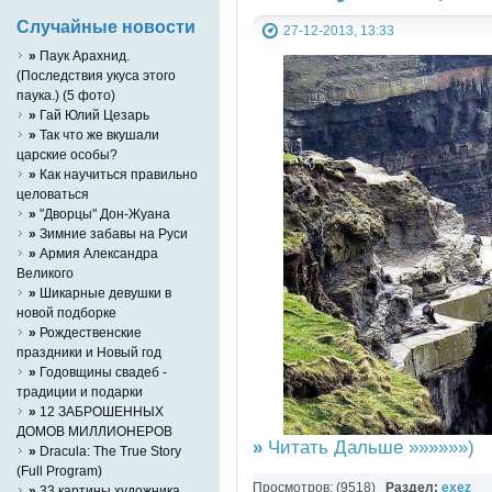
Случайные новости
27-12-2013, 13:33
»
Паук Арахнид.
(Последствия укуса этого
паука.) (5 фото)
»
Гай Юлий Цезарь
»
Так что же вкушали
царские особы?
»
Как научиться правильно
целоваться
»
"Дворцы" Дон-Жуана
»
Зимние забавы на Руси
»
Армия Александра
Великого
»
Шикарные девушки в
новой подборке
»
Рождественские
праздники и Новый год
»
Годовщины свадеб -
традиции и подарки
»
12 ЗАБРОШЕННЫХ
ДОМОВ МИЛЛИОНЕРОВ
»
Читать Дальше »»»»»»)
»
Dracula: The True Story
(Full Program)
Просмотров: (9518)
Раздел:
exez
»
33 картины художника