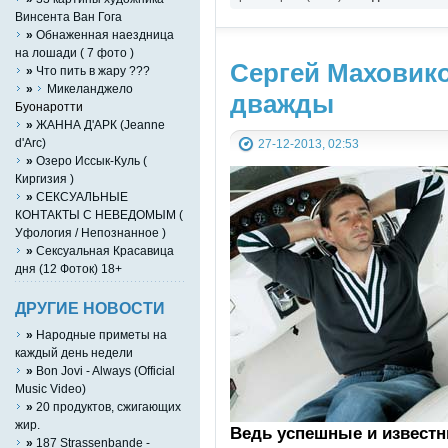
Винсента Ван Гога
»
Обнаженная наездница
на лошади ( 7 фото )
Сергей Маховик
»
Что пить в жару ???
»
Микеланджело
дважды
Буонаротти
»
ЖАННА Д'АРК (Jeanne
d'Arc)
27-12-2013, 02:53
»
Озеро Иссык-Куль (
Киргизия )
»
СЕКСУАЛЬНЫЕ
КОНТАКТЫ С НЕВЕДОМЫМ (
Уфология / Непознанное )
»
Сексуальная Красавица
дня (12 Фоток) 18+
ДРУГИЕ НОВОСТИ
»
Народные приметы на
каждый день недели
»
Bon Jovi - Always (Official
Music Video)
»
20 продуктов, сжигающих
жир.
Ведь успешные и извест
»
187 Strassenbande -