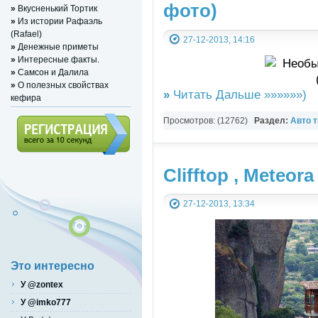
фото)
»
Вкусненький Тортик
»
Из истории Рафаэль
(Rafael)
27-12-2013, 14:16
»
Денежные приметы
»
Интересные факты.
»
Cамcон и Дaлилa
»
О полезных свойствах
»
Читать Дальше »»»»»»)
кефира
Просмотров: (12762)
Раздел:
Авто 
Регистрация (всего за 10
Clifftop , Meteora
секунд)
27-12-2013, 13:34
Это интересно
У @zontex
У @imko777