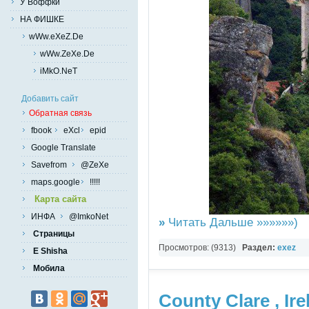
У Воффки
НА ФИШКЕ
wWw.eXeZ.De
wWw.ZeXe.De
iMkO.NeT
Добавить сайт
Обратная связь
fbook
eXcl
epid
Google Translate
Savefrom
@ZeXe
maps.google
!!!!!
Карта сайта
ИНФА
@ImkoNet
»
Читать Дальше »»»»»»)
Страницы
Просмотров: (9313)
Раздел:
exez
E Shisha
Мобила
County Clare , Ire