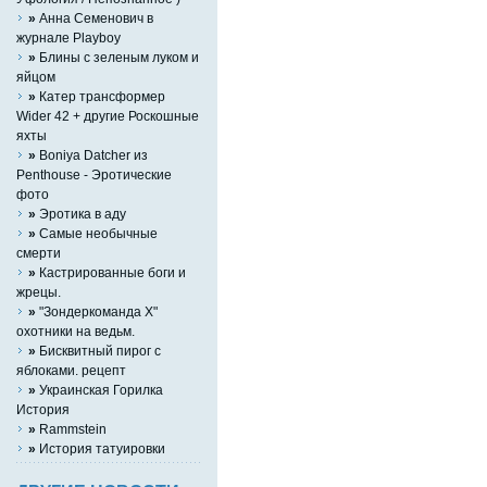
»
Анна Семенович в
журнале Playboy
»
Блины с зеленым луком и
яйцом
»
Катер трансформер
Wider 42 + другие Роскошные
яхты
»
Boniya Datcher из
Penthouse - Эротические
фото
»
Эротика в аду
»
Самые необычные
смерти
»
Кастрированные боги и
жрецы.
»
"Зондеркоманда Х"
охотники на ведьм.
»
Бисквитный пирог с
яблоками. рецепт
»
Украинская Горилка
История
»
Rammstein
»
История татуировки