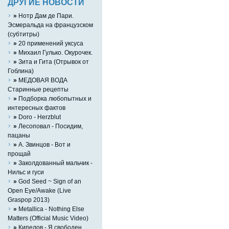
ДРУГИЕ НОВОСТИ
»
Нотр Дам де Пари.
Эсмеральда на французском
(субтитры)
»
20 применений уксуса
»
Михаил Гулько. Окурочек.
»
Зита и Гита (Отрывок от
Гоблина)
»
МЕДОВАЯ ВОДА
Старинные рецепты
»
Подборка любопытных и
интересных фактов
»
Doro - Herzblut
»
Лесоповал - Посидим,
пацаны
»
А. Звинцов - Вот и
прощай
»
Заколдованный мальчик -
Нильс и гуси
»
God Seed ~ Sign of an
Open Eye/Awake (Live
Graspop 2013)
»
Metallica - Nothing Else
Matters (Official Music Video)
»
Кипелов - Я свободен