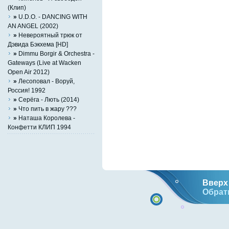
(Клип)
»
U.D.O. - DANCING WITH
AN ANGEL (2002)
»
Невероятный трюк от
Дэвида Бэкхема [HD]
»
Dimmu Borgir & Orchestra -
Gateways (Live at Wacken
Open Air 2012)
»
Лесоповал - Воруй,
Россия! 1992
»
Серёга - Лють (2014)
»
Что пить в жару ???
»
Наташа Королева -
Конфетти КЛИП 1994
Вверх 
Обрат