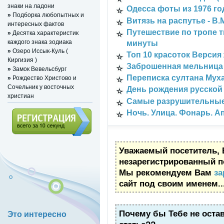
знаки на ладони
Одесса фоты из 1976 го
»
Подборка любопытных и
Витязь на распутье - В.
интересных фактов
Путешествие по тропе т
»
Десятка характеристик
каждого знака зодиака
минуты
»
Озеро Иссык-Куль (
Топ 10 красоток Версия
Киргизия )
Заброшенная мельница 
»
Замок Вевельсбург
Переписка султана Мух
»
Рождество Христово и
Сочельник у восточных
День рождения русской
христиан
Самые разрушительные
Ночь. Улица. Фонарь. Ап
Регистрация (всего за 10
Уважаемый посетитель, 
секунд)
незарегистрированный п
Мы рекомендуем Вам
за
сайт под своим именем..
Почему бы Тебе не оста
Это интересно