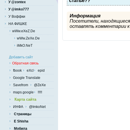
статье??
У @zontex
У @imko777
Информация
У Воффки
Посетители, находящиеся
НА ФИШКЕ
оставлять комментарии к 
wWw.eXeZ.De
wWw.ZeXe.De
iMkO.NeT
Добавить сайт
Обратная связь
fbook
eXcl
epid
Google Translate
Savefrom
@ZeXe
maps.google
!!!!!
Карта сайта
ИНФА
@ImkoNet
Страницы
E Shisha
Мобила