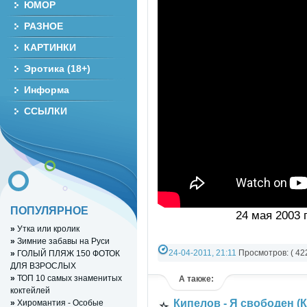
ЮМОР
РАЗНОЕ
КАРТИНКИ
Эротика (18+)
Информа
ССЫЛКИ
ПОПУЛЯРНОЕ
24 мая 2003 
»
Утка или кролик
»
Зимние забавы на Руси
24-04-2011, 21:11
Просмотров: ( 422
»
ГОЛЫЙ ПЛЯЖ 150 ФОТОК
ДЛЯ ВЗРОСЛЫХ
РАЗНОЕ ВИДЕО
»
YouTube Music vid
»
ТОП 10 самых знаменитых
А также:
коктейлей
Кипелов - Я свободен (
»
Хиромантия - Особые