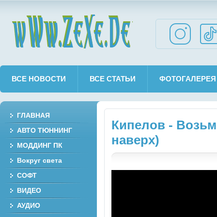
wWw.ZeXe.De
ВСЕ НОВОСТИ
ВСЕ СТАТЬИ
ФОТОГАЛЕРЕЯ
ГЛАВНАЯ
Кипелов - Возьм
АВТО ТЮННИНГ
наверх)
МОДДИНГ ПК
Вокруг света
СОФТ
ВИДЕО
АУДИО