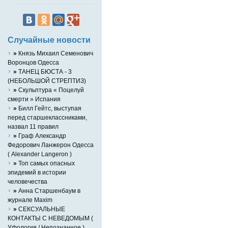
Случайные новости
»
Князь Михаил Семенович
Воронцов Одесса
»
ТАНЕЦ БЮСТА - 3
(НЕБОЛЬШОЙ СТРЕПТИЗ)
»
Скульптура « Поцелуй
смерти » Испания
»
Билл Гейтс, выступая
перед старшеклассниками,
назвал 11 правил
»
Граф Александр
Федорович Ланжерон Одесса
( Alexander Langeron )
»
Топ самых опасных
эпидемий в истории
человечества
»
Анна Старшенбаум в
журнале Maxim
»
СЕКСУАЛЬНЫЕ
КОНТАКТЫ С НЕВЕДОМЫМ (
Уфология / Непознанное )