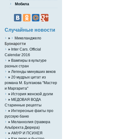
Мобила
Случайные новости
»
Микеланджело
Буонаротти
»
Inter Cars. Official
Calendar 2016
»
Вампиры в культуре
разных стран
»
Легенды минувших веков
»
20 мудрых цитат из
романа М. Булгакова "Мастер
и Маргарита"
»
История женской дуэли
»
МЕДОВАЯ ВОДА
Старинные рецепты
»
Интересные факты про
русскую баню
»
Меланхолия (гравюра
Альбрехта Дюрера)
»
АМУР И ПСИХЕЯ
»
Как легко и быстро