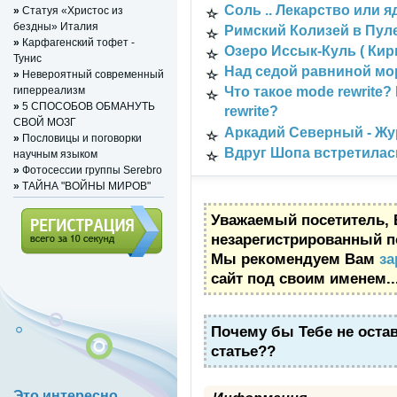
Соль .. Лекарство или я
»
Статуя «Христос из
бездны» Италия
Римский Колизей в Пул
»
Карфагенский тофет -
Озеро Иссык-Куль ( Кирг
Тунис
Над седой равниной мо
»
Невероятный современный
гиперреализм
Что такое mode rewrite
»
5 СПОСОБОВ ОБМАНУТЬ
rewrite?
СВОЙ МОЗГ
Аркадий Северный - Ж
»
Пословицы и поговорки
Вдруг Шопа встретилас
научным языком
»
Фотосессии группы Serebro
»
ТАЙНА "ВОЙНЫ МИРОВ"
Уважаемый посетитель, 
незарегистрированный п
Мы рекомендуем Вам
за
Регистрация (всего за 10
сайт под своим именем..
секунд)
Почему бы Тебе не оста
статье??
Это интересно