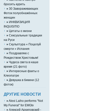
бросить курить
»
30 Завораживающих
Фоток полуобнажённых
женщин
»
ИНКВИЗИЦИЯ
INQUISITIO
»
Цитаты о жизни
»
Сексуальные традиции
на Руси
»
Скульптура « Поцелуй
смерти » Испания
»
Поздравляю с
Рождеством Христовым!
»
Чудеса света в наше
время (21 фото)
»
Интересные факты о
Клеопатре
»
Девушка в бикини (12
фоток)
ДРУГИЕ НОВОСТИ
»
Alexi Laiho performs "Not
My Funeral" for EMGtv
»
Алексей Архиповский -