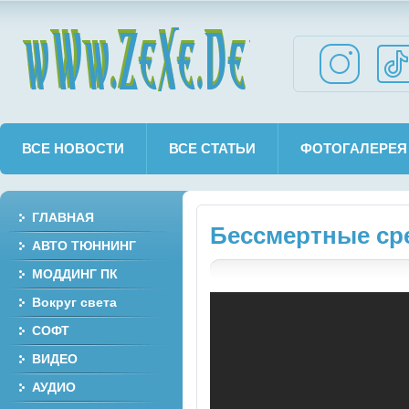
wWw.ZeXe.De
ВСЕ НОВОСТИ
ВСЕ СТАТЬИ
ФОТОГАЛЕРЕЯ
ГЛАВНАЯ
Бессмертные сре
АВТО ТЮННИНГ
МОДДИНГ ПК
Вокруг света
СОФТ
ВИДЕО
АУДИО