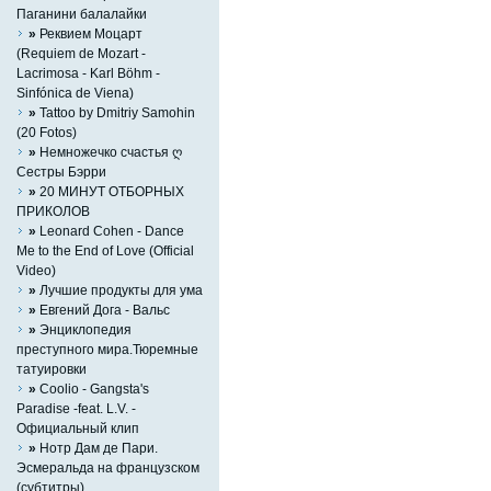
Паганини балалайки
»
Реквием Моцарт
(Requiem de Mozart -
Lacrimosa - Karl Böhm -
Sinfónica de Viena)
»
Tattoo by Dmitriy Samohin
(20 Fotos)
»
Немножечко счастья ღ
Сестры Бэрри
»
20 МИНУТ ОТБОРНЫХ
ПРИКОЛОВ
»
Leonard Cohen - Dance
Me to the End of Love (Official
Video)
»
Лучшие продукты для ума
»
Евгений Дога - Вальс
»
Энциклопедия
преступного мира.Тюремные
татуировки
»
Coolio - Gangsta's
Paradise -feat. L.V. -
Официальный клип
»
Нотр Дам де Пари.
Эсмеральда на французском
(субтитры)