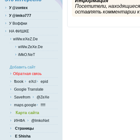
Информация
Посетители, находящиеся
У @zontex
оставлять комментарии к 
У @imko777
У Воффки
НА ФИШКЕ
wWw.eXeZ.De
wWw.ZeXe.De
iMkO.NeT
Добавить сайт
Обратная связь
fbook
eXcl
epid
Google Translate
Savefrom
@ZeXe
maps.google
!!!!!
Карта сайта
ИНФА
@ImkoNet
Страницы
E Shisha