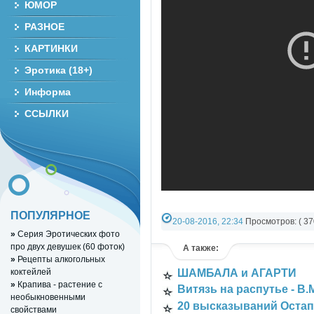
ЮМОР
РАЗНОЕ
КАРТИНКИ
Эротика (18+)
Информа
ССЫЛКИ
ПОПУЛЯРНОЕ
20-08-2016, 22:34
Просмотров: ( 37
»
Серия Эротических фото
История и Великие тайны
,
РАЗНОЕ 
про двух девушек (60 фоток)
А также:
»
Рецепты алкогольных
коктейлей
ШАМБАЛА и АГАРТИ
»
Крапива - растение с
Витязь на распутье - В.
необыкновенными
20 высказываний Остап
свойствами