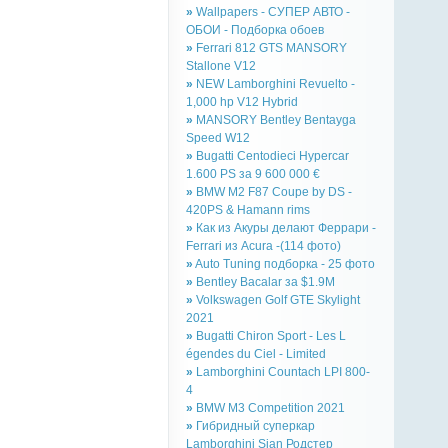
»
Wallpapers - СУПЕР АВТО -
ОБОИ - Подборка обоев
»
Ferrari 812 GTS MANSORY
Stallone V12
»
NEW Lamborghini Revuelto -
1,000 hp V12 Hybrid
»
MANSORY Bentley Bentayga
Speed W12
»
Bugatti Centodieci Hypercar
1.600 PS за 9 600 000 €
»
BMW M2 F87 Coupe by DS -
420PS & Hamann rims
»
Как из Акуры делают Феррари -
Ferrari из Acura -(114 фото)
»
Auto Tuning подборка - 25 фото
»
Bentley Bacalar за $1.9M
»
Volkswagen Golf GTE Skylight
2021
»
Bugatti Chiron Sport - Les L
égendes du Ciel - Limited
»
Lamborghini Countach LPI 800-
4
»
BMW M3 Competition 2021
»
Гибридный суперкар
Lamborghini Sian Родстер