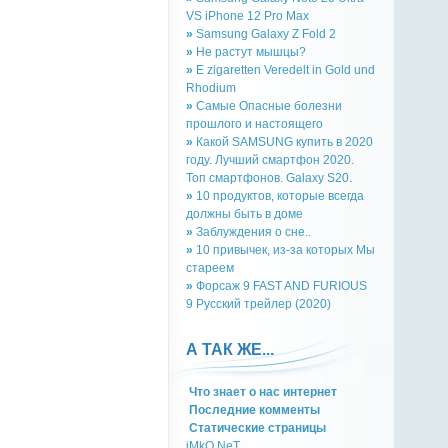
VS iPhone 12 Pro Max
»
Samsung Galaxy Z Fold 2
»
Не растут мышцы?
»
E zigaretten Veredelt in Gold und
Rhodium
»
Самые Опасные болезни
прошлого и настоящего
»
Какой SAMSUNG купить в 2020
году. Лучший смартфон 2020.
Топ смартфонов. Galaxy S20.
»
10 продуктов, которые всегда
должны быть в доме
»
Заблуждения о сне..
»
10 привычек, из-за которых Мы
стареем
»
Форсаж 9 FAST AND FURIOUS
9 Русский трейлер (2020)
А ТАК ЖЕ...
Что знает о нас интернет
Последние комменты
Cтатическиe страницы
iMkO.NeT