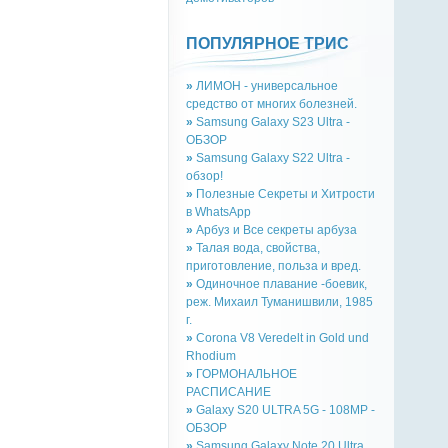
ПОПУЛЯРНОЕ ТРИС
»
ЛИМОН - универсальное
средство от многих болезней.
»
Samsung Galaxy S23 Ultra -
ОБЗОР
»
Samsung Galaxy S22 Ultra -
обзор!
»
Полезные Секреты и Хитрости
в WhatsApp
»
Арбуз и Все секреты арбуза
»
Талая вода, свойства,
приготовление, польза и вред.
»
Одиночное плавание -боевик,
реж. Михаил Туманишвили, 1985
г.
»
Corona V8 Veredelt in Gold und
Rhodium
»
ГОРМОНАЛЬНОЕ
РАСПИСАНИЕ
»
Galaxy S20 ULTRA 5G - 108MP -
ОБЗОР
»
Samsung Galaxy Note 20 Ultra