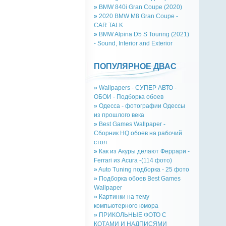
»
BMW 840i Gran Coupe (2020)
»
2020 BMW M8 Gran Coupe -
CAR TALK
»
BMW Alpina D5 S Touring (2021)
- Sound, Interior and Exterior
ПОПУЛЯРНОЕ ДВАС
»
Wallpapers - СУПЕР АВТО -
ОБОИ - Подборка обоев
»
Одесса - фотографии Одессы
из прошлого века
»
Best Games Wallpaper -
Сборник HQ обоев на рабочий
стол
»
Как из Акуры делают Феррари -
Ferrari из Acura -(114 фото)
»
Auto Tuning подборка - 25 фото
»
Подборка обоев Best Games
Wallpaper
»
Картинки на тему
компьютерного юмора
»
ПРИКОЛЬНЫЕ ФОТО С
КОТАМИ И НАДПИСЯМИ