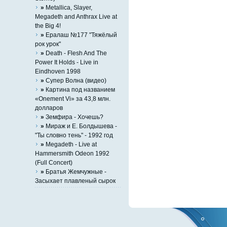
»
Metallica, Slayer,
Megadeth and Anthrax Live at
the Big 4!
»
Ералаш №177 "Тяжёлый
рок урок"
»
Death - Flesh And The
Power It Holds - Live in
Eindhoven 1998
»
Супер Волна (видео)
»
Картина под названием
«Onement Vi» за 43,8 млн.
долларов
»
Земфира - Хочешь?
»
Мираж и Е. Болдышева -
"Ты словно тень" - 1992 год
»
Megadeth - Live at
Hammersmith Odeon 1992
(Full Concert)
»
Братья Жемчужные -
Засыхает плавленый сырок