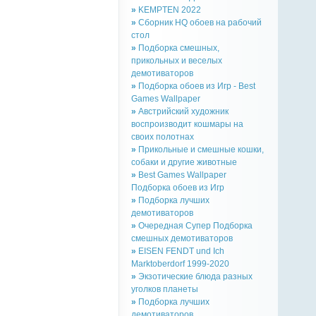
»
KEMPTEN 2022
»
Сборник HQ обоев на рабочий
стол
»
Подборка смешных,
прикольных и веселых
демотиваторов
»
Подборка обоев из Игр - Best
Games Wallpaper
»
Австрийский художник
воспроизводит кошмары на
своих полотнах
»
Прикольные и смешные кошки,
собаки и другие животные
»
Best Games Wallpaper
Подборка обоев из Игр
»
Подборка лучших
демотиваторов
»
Очередная Супер Подборка
смешных демотиваторов
»
EISEN FENDT und Ich
Marktoberdorf 1999-2020
»
Экзотические блюда разных
уголков планеты
»
Подборка лучших
демотиваторов