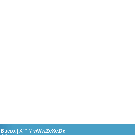
Вверх |
X™
©
wWw.ZeXe.De