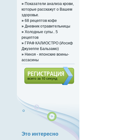
»
Показатели анализа крови,
которые расскажут о Bашем
здоровье.
»
68 рецептов кофе
»
Дневник отравительницы
»
Холодные супы.. 5
рецептов
»
ГРАФ КАЛИОСТРО (Иосиф
Джузеппе Бальзамо)
»
Нинзя - японские воины-
ассасины
Регистрация (всего за 10
секунд)
Это интересно