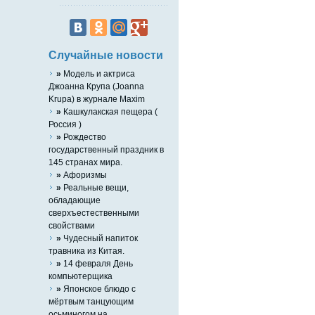
Случайные новости
»
Mодель и актриса
Джоанна Крупа (Joanna
Krupa) в журнале Maxim
»
Кашкулакская пещера (
Россия )
»
Рождество
государственный праздник в
145 странах мира.
»
Афоризмы
»
Реальные вещи,
обладающие
сверхъестественными
свойствами
»
Чудесный напиток
травника из Китая.
»
14 февраля День
компьютерщика
»
Японское блюдо с
мёртвым танцующим
осьминогом на