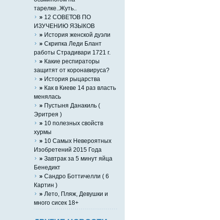
тарелке..Жуть..
»
12 СОВЕТОВ ПО
ИЗУЧЕНИЮ ЯЗЫКОВ
»
История женской дуэли
»
Скрипка Леди Блант
работы Страдивари 1721 г.
»
Какие респираторы
защитят от коронавируса?
»
История рыцарства
»
Как в Киеве 14 раз власть
менялась
»
Пустыня Данакиль (
Эритрея )
»
10 полезных свойств
хурмы
»
10 Самых Невероятных
Изобретений 2015 Года
»
Завтрак за 5 минут яйца
Бенедикт
»
Сандро Боттичелли ( 6
Картин )
»
Лето, Пляж, Девушки и
много сисек 18+