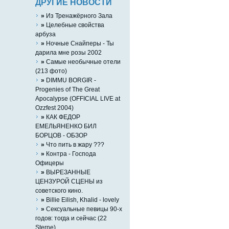
ДРУГИЕ НОВОСТИ
»
Из Тренажёрного Зала
»
Целебные свойства
арбуза
»
Ночные Снайперы - Ты
дарила мне розы 2002
»
Самые необычные отели
(213 фото)
»
DIMMU BORGIR -
Progenies of The Great
Apocalypse (OFFICIAL LIVE at
Ozzfest 2004)
»
КАК ФЕДОР
ЕМЕЛЬЯНЕНКО БИЛ
БОРЦОВ - ОБЗОР
»
Что пить в жару ???
»
Контра - Господа
Офицеры
»
ВЫРЕЗАННЫЕ
ЦЕНЗУРОЙ СЦЕНЫ из
советского кино.
»
Billie Eilish, Khalid - lovely
»
Сексуальные певицы 90-х
годов: тогда и сейчас (22
Sterne)