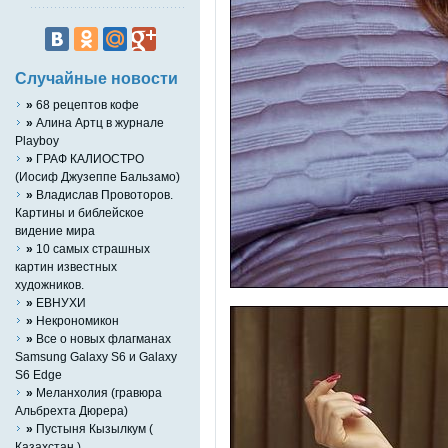
Случайные новости
»
68 рецептов кофе
»
Алина Артц в журнале
Playboy
»
ГРАФ КАЛИОСТРО
(Иосиф Джузеппе Бальзамо)
»
Владислав Провоторов.
Картины и библейское
видение мира
»
10 самых страшных
картин известных
художников.
»
ЕВНУХИ
»
Некрономикон
»
Все о новых флагманах
Samsung Galaxy S6 и Galaxy
S6 Edge
»
Меланхолия (гравюра
Альбрехта Дюрера)
»
Пустыня Кызылкум (
Казахстан )