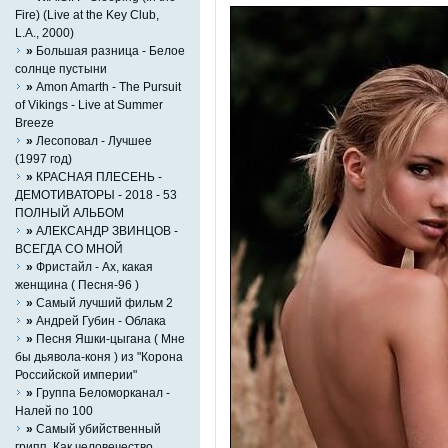
Fire) (Live at the Key Club,
L.A., 2000)
»
Большая разница - Белое
солнце пустыни
»
Amon Amarth - The Pursuit
of Vikings - Live at Summer
Breeze
»
Лесоповал - Лучшее
(1997 год)
»
КРАСНАЯ ПЛЕСЕНЬ -
ДЕМОТИВАТОРЫ - 2018 - 53
ПОЛНЫЙ АЛЬБОМ
»
АЛЕКСАНДР ЗВИНЦОВ -
ВСЕГДА СО МНОЙ
»
Фристайл - Ах, какая
женщина ( Песня-96 )
»
Самый лучший фильм 2
»
Андрей Губин - Облака
»
Песня Яшки-цыгана ( Мне
бы дьявола-коня ) из "Корона
Российской империи"
»
Группа Беломорканал -
Hалей по 100
»
Самый убийственный
грипп. Как человечество