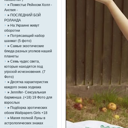
»
Поместье Рейнхэм Холл -
Англия -
»
ПОСЛЕДНИЙ БОЙ
РОЛАНДА
»
На Украине живут
оборотни
»
Потрясающий набор
шахмат (5 фото)
»
Самые экзотические
блюда разных уголков нашей
планеты
»
Семь чудес света,
которые находятся под
угрозой исчезновения. (7
Фото)
»
Десятка характеристик
каждого знака зодиака
»
Jennifer- Сексуальная
барменша .(+18) 19 Фото для
взрослых
»
Подборка эротических
обоев Wallpapers Girls +18
»
Магия полной Луны в
астрологических знаках