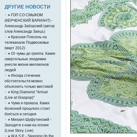
ДРУГИЕ НОВОСТИ
»
ГОП СО СМЫКОМ
(КЕРЧЕНСКИЙ ВАРИАНТ) -
Александр Заборский (автор
слов Александр Заецъ)
»
Красная Плесень на
телеканале Подмосковье
(март 2012)
»
От чумы до гриппа. Какие
смертельные эпидемии
унесли жизни миллионов
людей
»
Иногда стечение
обстоятельств можно
объяснить только мистикой
»
King Diamond "Arrival
(Live at Graspop)"
»
Чума и проказа. Каких
болезней прошлого стоит
бояться и сегодня
»
Михаил Шуфутинский -
Заходите к нам на огонек
(Love Story. Live)
»
W.A.S.P. - Sleeping (In the