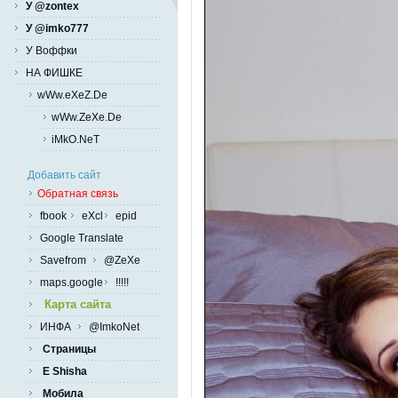
У @zontex
У @imko777
У Воффки
НА ФИШКЕ
wWw.eXeZ.De
wWw.ZeXe.De
iMkO.NeT
Добавить сайт
Обратная связь
fbook
eXcl
epid
Google Translate
Savefrom
@ZeXe
maps.google
!!!!!
Карта сайта
ИНФА
@ImkoNet
Страницы
E Shisha
Мобила