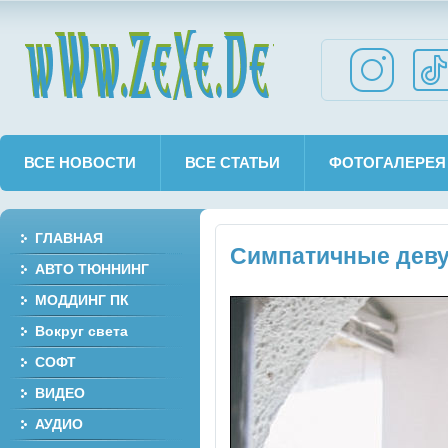
wWw.ZeXe.De
ВСЕ НОВОСТИ
ВСЕ СТАТЬИ
ФОТОГАЛЕРЕЯ
ГЛАВНАЯ
Симпатичные деву
АВТО ТЮННИНГ
МОДДИНГ ПК
Вокруг света
СОФТ
ВИДЕО
АУДИО