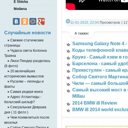
E Shisha
Мобила
11-01-2015, 22:04
Просмотров: ( 12
Категория:
Мобила
,
РАЗНОЕ ВИДЕО
Случайные новости
А также:
»
Свежие статические
Samsung Galaxy Note 4
страницы
Коды телефонной клави
»
Чудеса света Колонна
Траяна
Круиз - Самый хэви в г
»
Люси Пиндер разделась
Барселона - самый удо
(8 фото)
Прекестулен - самый кр
»
20 величайших
исторических вымыслов
Собор Святого Мартина
»
Русалки – легенды и
Чили — самый большой 
факты
Самый высокий мост в 
»
Самая редкая книга
Millau
»
Адрес Атлантиды -
Кельтский шельф?
2014 BMW i8 Review
»
Сексуальная Девушка
BMW i8 2014 world exclusi
дня ( 11 фото )
»
Чем похмелиться после
веселья
»
Собор Святого Петра в