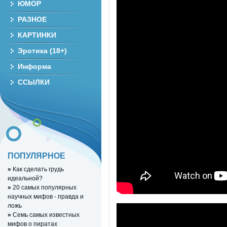
ЮМОР
РАЗНОЕ
КАРТИНКИ
Эротика (18+)
Информа
ССЫЛКИ
ПОПУЛЯРНОЕ
»
Как сделать грудь
идеальной?
»
20 самых популярных
научных мифов - правда и
ложь
»
Семь самых известных
мифов о пиратах