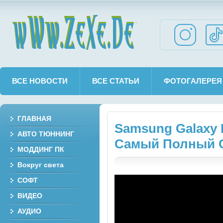
wWw.ZeXe.De
ВСЕ НОВОСТИ
ВСЕ СТАТЬИ
ФОТОГАЛЕРЕЯ
ГЛАВНАЯ
Samsung Galaxy 
АВТО ТЮННИНГ
Самый Полный 
МОДДИНГ ПК
Вокруг света
СОФТ
ВИДЕО
АУДИО