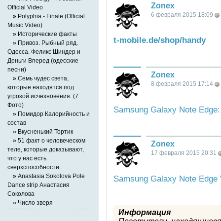
Zonex
Official Video
6 февраля 2015 18:09
»
Polyphia - Finale (Official
Music Video)
»
Исторические факты
t-mobile.de/shop/handy
»
Привоз. Рыбный ряд.
Одесса. Феликс Шиндер и
Деньги Вперед (одесские
песни)
Zonex
»
Семь чудес света,
8 февраля 2015 17:14
которые находятся под
угрозой исчезновения. (7
Фото)
Samsung Galaxy Note Edge:
»
Помидор Калорийность и
состав
»
Вкусненький Тортик
»
51 факт о человеческом
Zonex
теле, которые доказывают,
17 февраля 2015 20:31
что у нас есть
сверхспособности..
»
Anastasia Sokolova Pole
Samsung Galaxy Note Edge "
Dance strip Анастасия
Соколова
»
Число зверя
Информация