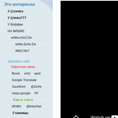
Это интересно
У @zontex
У @imko777
У Воффки
НА ФИШКЕ
wWw.eXeZ.De
wWw.ZeXe.De
iMkO.NeT
Добавить сайт
Обратная связь
fbook
eXcl
epid
Google Translate
Savefrom
@ZeXe
maps.google
!!!!!
Карта сайта
ИНФА
@ImkoNet
Страницы