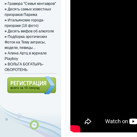
»
Гравюра "Семья кентавров"
»
Десять самых известных
призраков Парижа
»
Итальянские города-
призраки (16 фото)
»
Десять мифов об алкоголе
»
Подборка эротических
Фоток на Тему актрисы,
модели, певицы...
»
Алина Артц в журнале
Playboy
»
ВОЛЬГА БОГАТЫРЬ-
ОБОРОТЕНЬ
Регистрация (всего за 10
секунд)