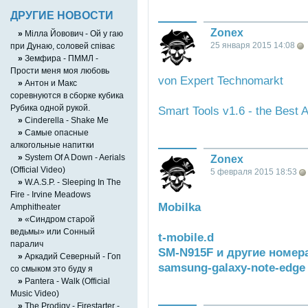
ДРУГИЕ НОВОСТИ
Zonex
»
Мілла Йовович - Ой у гаю
25 января 2015 14:08
при Дунаю, соловей співає
»
Земфира - ПММЛ -
Прости меня моя любовь
von Expert Technomarkt
»
Антон и Макс
соревнуются в сборке кубика
Рубика одной рукой.
Smart Tools v1.6 - the Best 
»
Cinderella - Shake Me
»
Cамые опасные
алкогольные напитки
»
System Of A Down - Aerials
Zonex
(Official Video)
5 февраля 2015 18:53
»
W.A.S.P. - Sleeping In The
Fire - Irvine Meadows
Mobilka
Amphitheater
»
«Синдром старой
ведьмы» или Сонный
t-mobile.d
паралич
SM-N915F и другие номер
»
Аркадий Северный - Гоп
samsung-galaxy-note-edge
со смыком это буду я
»
Pantera - Walk (Official
Music Video)
»
The Prodigy - Firestarter -