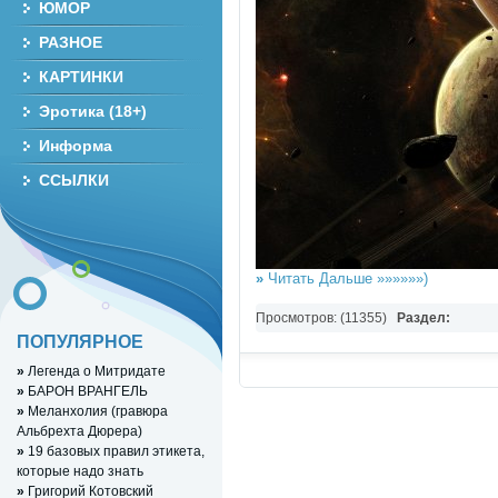
ЮМОР
РАЗНОЕ
КАРТИНКИ
Эротика (18+)
Информа
ССЫЛКИ
»
Читать Дальше »»»»»»)
Просмотров: (11355)
Раздел:
ПОПУЛЯРНОЕ
Wallpapers,Знаменитости,Приколы,Э
»
Легенда о Митридате
»
БАРОН ВРАНГЕЛЬ
»
Меланхолия (гравюра
Альбрехта Дюрера)
»
19 базовых правил этикета,
которые надо знать
»
Григорий Котовский