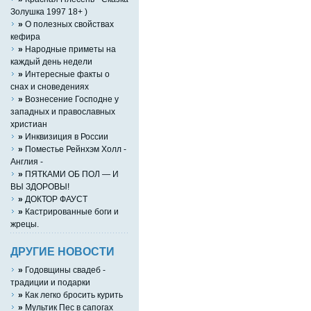
Золушка 1997 18+ )
»
О полезных свойствах
кефира
»
Народные приметы на
каждый день недели
»
Интересные факты о
снах и сноведениях
»
Вознесение Господне у
западных и православных
христиан
»
Инквизиция в России
»
Поместье Рейнхэм Холл -
Англия -
»
ПЯТКАМИ ОБ ПОЛ — И
ВЫ ЗДОРОВЫ!
»
ДОКТОР ФАУСТ
»
Кастрированные боги и
жрецы.
ДРУГИЕ НОВОСТИ
»
Годовщины свадеб -
традиции и подарки
»
Как легко бросить курить
»
Мультик Пес в сапогах