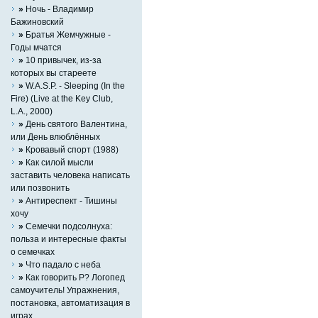
»
Ночь - Владимир
Бажиновский
»
Братья Жемчужные -
Годы мчатся
»
10 привычек, из-за
которых вы стареете
»
W.A.S.P. - Sleeping (In the
Fire) (Live at the Key Club,
L.A., 2000)
»
День святого Валентина,
или День влюблённых
»
Кровавый спорт (1988)
»
Как силой мысли
заставить человека написать
или позвонить
»
Антиреспект - Тишины
хочу
»
Семечки подсолнуха:
польза и интересные факты
о семечках
»
Что падало с неба
»
Как говорить Р? Логопед
самоучитель! Упражнения,
постановка, автоматизация в
играх.