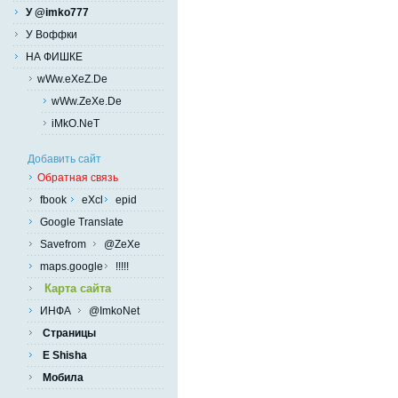
У @imko777
У Воффки
НА ФИШКЕ
wWw.eXeZ.De
wWw.ZeXe.De
iMkO.NeT
Добавить сайт
Обратная связь
fbook
eXcl
epid
Google Translate
Savefrom
@ZeXe
maps.google
!!!!!
Карта сайта
ИНФА
@ImkoNet
Страницы
E Shisha
Мобила