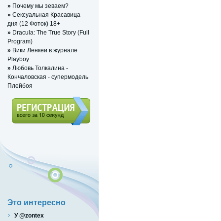
»
Почему мы зеваем?
»
Сексуальная Красавица
дня (12 Фоток) 18+
»
Dracula: The True Story (Full
Program)
»
Вики Ленкеи в журнале
Playboy
»
Любовь Толкалина -
Кончаловская - супермодель
Плейбоя
Регистрация (всего за 10
секунд)
Это интересно
У @zontex