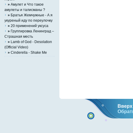
»
Амулет и Что такое
амулеты и талисманы ?
»
Братья Жемчужные - А я
укуреный иду по переулочку
»
20 применений уксуса
»
Группировка Ленинград –
Страшная месть
»
Lamb of God - Desolation
(Official Video)
»
Cinderella - Shake Me
Вверх 
Обрат