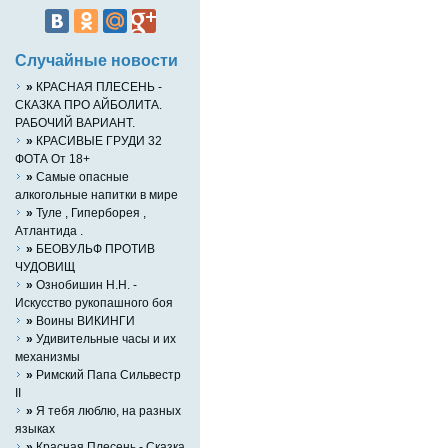
Случайные новости
»
КРАСНАЯ ПЛЕСЕНЬ -
СКАЗКА ПРО АЙБОЛИТА.
РАБОЧИЙ ВАРИАНТ.
»
КРАСИВЫЕ ГРУДИ 32
ФОТА От 18+
»
Cамые опасные
алкогольные напитки в мире
»
Туле , Гиперборея ,
Атлантида .
»
БЕОВУЛЬФ ПРОТИВ
ЧУДОВИЩ
»
Ознобишин Н.Н. -
Искусство рукопашного боя
»
Воины ВИКИНГИ
»
Удивительные часы и их
механизмы
»
Римский Папа Сильвестр
II
»
Я тебя люблю, на разных
языках
»
Красная Плесень - Сказка