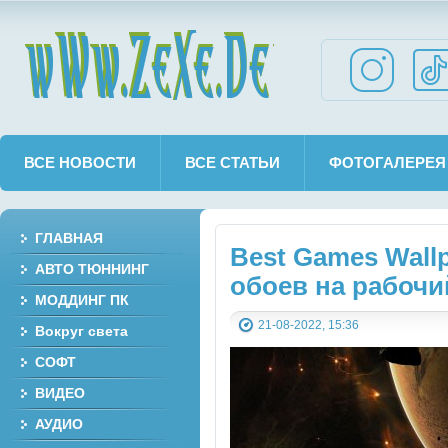
wWw.ZeXe.De
ВСЕ НОВОСТИ
ВСЕ СТАТЬИ
ФОТОГАЛЕРЕЯ
ГЛАВНАЯ
Best Games Wall
АВТО ТЮННИНГ
обоев на рабочи
МОДДИНГ ПК
21-08-2022, 15:36
Вокруг света
СОФТ
ВИДЕО
АУДИО