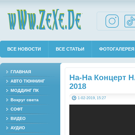
wWw.ZeXe.De
ВСЕ НОВОСТИ
ВСЕ СТАТЬИ
ФОТОГАЛЕРЕЯ
ГЛАВНАЯ
На-На Концерт Н
АВТО ТЮННИНГ
2018
МОДДИНГ ПК
1-02-2019, 15:27
Вокруг света
СОФТ
ВИДЕО
АУДИО