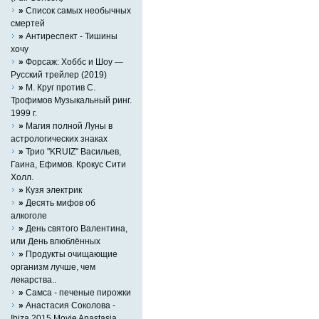
»
Список самых необычных
смертей
»
Антиреспект - Тишины
хочу
»
Форсаж: Хоббс и Шоу —
Русский трейлер (2019)
»
М. Круг против С.
Трофимов Музыкальный ринг.
1999 г.
»
Магия полной Луны в
астрологических знаках
»
Трио "KRUIZ" Васильев,
Гаина, Ефимов. Крокус Сити
Холл.
»
Кузя электрик
»
Десять мифов об
алкоголе
»
День святого Валентина,
или День влюблённых
»
Продукты очищающие
организм лучше, чем
лекарства..
»
Cамса - печеные пирожки
»
Анастасия Соколова -
Ibiza 2015 Movie Anastasia