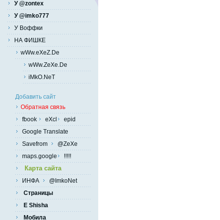
У @zontex
У @imko777
У Воффки
НА ФИШКЕ
wWw.eXeZ.De
wWw.ZeXe.De
iMkO.NeT
Добавить сайт
Обратная связь
fbook
eXcl
epid
Google Translate
Savefrom
@ZeXe
maps.google
!!!!!
Карта сайта
ИНФА
@ImkoNet
Страницы
E Shisha
Мобила