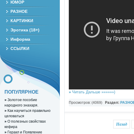
ЮМОР
РАЗНОЕ
КАРТИНКИ
Эротика (18+)
Информа
ССЫЛКИ
ПОПУЛЯРНОЕ
»
Читать Дальше »»»»»»)
»
Золотое пособие
Просмотров: (4069)
Раздел:
РАЗНО
народного знахаря.
YouTube Music video
»
Как научиться правильно
целоваться
»
О полезных свойствах
Назад
кефира
»
Геракл и Появление