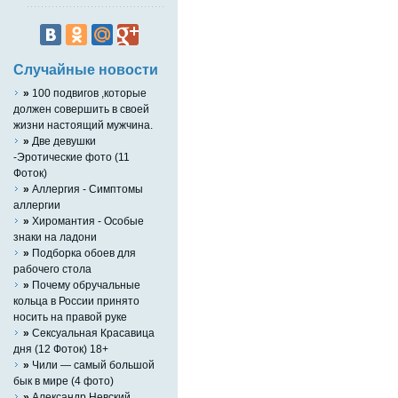
Случайные новости
»
100 подвигов ,которые
должен совершить в своей
жизни настоящий мужчина.
»
Две девушки
-Эротические фото (11
Фоток)
»
Аллергия - Симптомы
аллергии
»
Хиромантия - Особые
знаки на ладони
»
Подборка обоев для
рабочего стола
»
Почему обручальные
кольца в России принято
носить на правой руке
»
Сексуальная Красавица
дня (12 Фоток) 18+
»
Чили — самый большой
бык в мире (4 фото)
»
Александр Невский