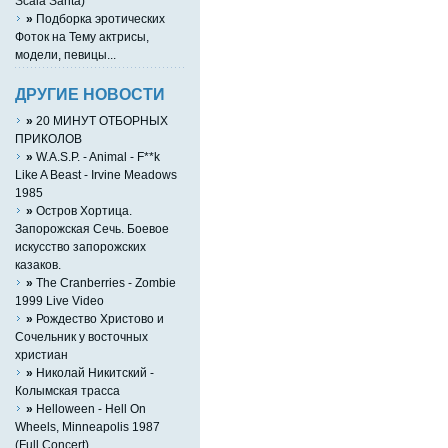
Scala Santa)
»
Подборка эротических
Фоток на Тему актрисы,
модели, певицы...
ДРУГИЕ НОВОСТИ
»
20 МИНУТ ОТБОРНЫХ
ПРИКОЛОВ
»
W.A.S.P. - Animal - F**k
Like A Beast - Irvine Meadows
1985
»
Остров Хортица.
Запорожская Сечь. Боевое
искусство запорожских
казаков.
»
The Cranberries - Zombie
1999 Live Video
»
Рождество Христово и
Сочельник у восточных
христиан
»
Николай Никитский -
Колымская трасса
»
Helloween - Hell On
Wheels, Minneapolis 1987
(Full Concert)