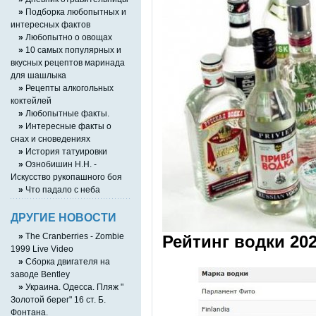
»
Подборка любопытных и
интересных фактов
»
Любопытно о овощах
»
10 самых популярных и
вкусных рецептов маринада
для шашлыка
»
Рецепты алкогольных
коктейлей
»
Любопытные факты.
»
Интересные факты о
снах и сноведениях
»
История татуировки
»
Ознобишин Н.Н. -
Искусство рукопашного боя
»
Что падало с неба
ДРУГИЕ НОВОСТИ
»
The Cranberries - Zombie
Рейтинг водки 20
1999 Live Video
»
Сборка двигателя на
заводе Bentley
»
Украина. Одесса. Пляж "
Золотой берег" 16 ст. Б.
Фонтана.