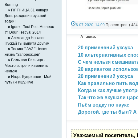
Burning
»
ПЯТНИЦА 31 января!
День рождения русской
водки!
6-07-2020, 14:09
Просмотров: ( 4848
»
Igorrr - Tout Petit Moineau
@ Dour Festival 2014
Разно-разное
А также:
»
Александр Новиков —
Пускай ты выпита другим
20 применений уксуса
»
Тюнинг " ЗАЗ " Новая
10 альтернативных спо
жизнь "Запорожцев"
»
Большая Разница -
С чем нельзя смешиват
Место встречи изменить
20 вариантов использ
нельзя
20 применений уксуса
»
Игорь Куприянов - Мой
путь (Я ищу) live
Как правильно пить во
Когда и как лучше упот
Так что же вкушали цар
Пьём водку по науке
Дорогой, где ты был? А
Уважаемый посетитель, 