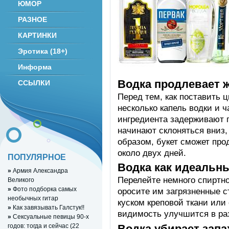
ЮМОР
РАЗНОЕ
КАРТИНКИ
Эротика (18+)
Информа
Водка продлевает 
ССЫЛКИ
Перед тем, как поставить ц
несколько капель водки и 
ингредиента задерживают 
начинают склоняться вниз,
образом, букет сможет про
около двух дней.
ПОПУЛЯРНОЕ
Водка как идеальн
»
Армия Александра
Перелейте немного спиртно
Великого
»
Фото подборка самых
оросите им загрязненные с
необычных гитар
куском креповой ткани или
»
Как завязывать Галстук!!
видимость улучшится в ра
»
Сексуальные певицы 90-х
Водка убирает зап
годов: тогда и сейчас (22