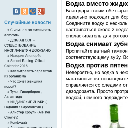
Водка вместо жидко
Благодаря своим обеззар
идеально подходит для бо
Случайные новости
Соедините водку с несколь
настаиваться около 2 неде
»
С чем нельзя смешивать
ополаскиватель для ротово
алкоголь
»
ДОКЛАД ООН -
Водка снимает зуб
СУЩЕСТВОВАНИЕ
Пропитайте ватный тампон 
ИНОПЛАНЕТЯН ДОКАЗАНО
»
История Аненербе
соответствующему зубу. Вс
»
Simoni Racing. Official
Водка против пятен
Calendar 2016
»
Как вытравить паразитов
Невероятно, но водка в не
из организма
магазинные пятновыводите
»
Что хочет женщина
справляется со следами от
порой?
дезодоранта. Просто протр
»
Туле , Гиперборея ,
водкой, немного подождите
Атлантида .
»
ИНДИЙСКИЕ ЗНАКИ (
Гадания / Хиромантия )
»
Алистер Кроули (Aleister
Crowley)
»
Конфуций
»
Дневник отравительницы