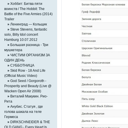
»
Хоббит: Битва пяти
воинств / The Hobbit: The
Battle of the Five Armies (2014)
Trailer
»
Ленинград — Кольщик
»
Steve Stevens, fantastic
solo, Billy Idol concert
Hamburg 10.07.2012
»
Большая разница - Три
мушкетера
»
ЧИСТИМ ОРГАНИЗМ ЗА
ОДИН ДЕНЬ
»
СУББОТНИЦА
»
Skid Row - 18 And Life
(Official Music Video)
»
God Seed / Gorgoroth -
Prosperity and Beauty (Live @
Wacken Open Air 2008)
»
Виталий Макукин. Рио-
Рита
»
Анубис. Статуя , где
голова шакала на теле
Гермеса
»
DIRKSCHNEIDER & THE
OLD GANG - Every Heart Is