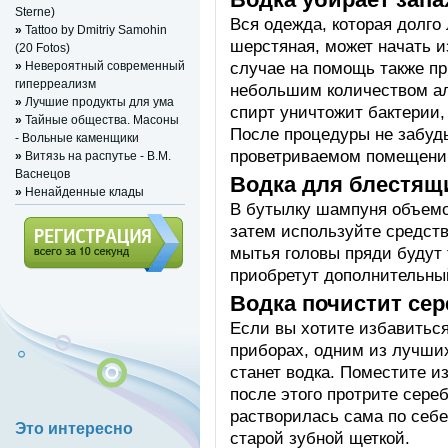
Sterne)
Вся одежда, которая долго
»
Tattoo by Dmitriy Samohin
шерстяная, может начать и
(20 Fotos)
случае на помощь также пр
»
Невероятный современный
гиперреализм
небольшим количеством ал
»
Лучшие продукты для ума
спирт уничтожит бактерии, 
»
Тайные общества. Масоны
После процедуры не забуд
- Вольные каменщики
проветриваемом помещени
»
Витязь на распутье - В.М.
Васнецов
Водка для блестящ
»
Ненайденные клады
В бутылку шампуня объемом
затем используйте средств
мытья головы пряди будут 
приобретут дополнительны
Регистрация (всего за 10
Водка почистит се
секунд)
Если вы хотите избавиться
приборах, одним из лучших
станет водка. Поместите из
после этого протрите сере
растворилась сама по себе
Это интересно
старой зубной щеткой.