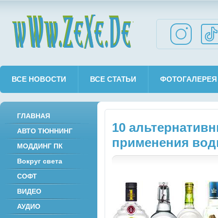
wWw.ZeXe.De
ВСЕ НОВОСТИ
ВСЕ СТАТЬИ
ФОТОГАЛЕРЕЯ
ГЛАВНАЯ
10 альтернатив
АВТО ТЮННИНГ
применения вод
МОДДИНГ ПК
Вокруг света
СОФТ
ВИДЕО
АУДИО