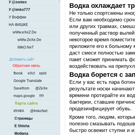
У @zontex
Водка охлаждает т
У @imko777
Не только спортсмены ино
У Воффки
Если вам необходимо сроч
НА ФИШКЕ
или других травмах, смеша
полученный раствор вылейт
wWw.eXeZ.De
некоторое время поместите
wWw.ZeXe.De
приложите его к больному 
iMkO.NeT
даст смеси полностью зам
пакет сможет принимать ф
Добавить сайт
воздействовать на припухл
Обратная связь
Водка борется с за
fbook
eXcl
epid
Google Translate
Если у вас есть пара ботин
результате носки начинают
Savefrom
@ZeXe
времени протирайте их вод
maps.google
!!!!!
бактерии, ставшие причино
Карта сайта
продезинфицирует обувь.
ИНФА
@ImkoNet
Кроме того, людям, которые
Страницы
полезно смазывать подошв
E Shisha
быстро освежит ступни и и
Мобила