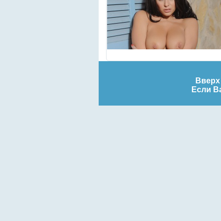
Вверх 
Если Ва