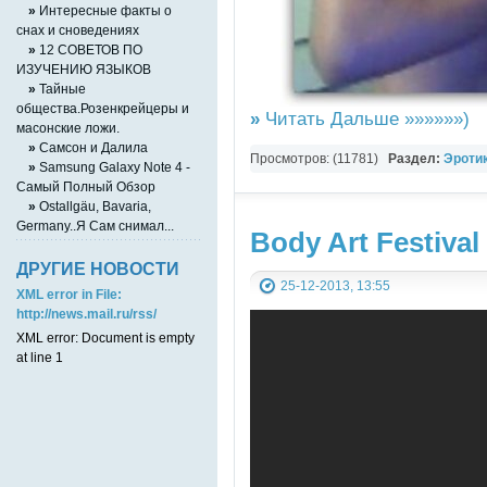
»
Интересные факты о
снах и сноведениях
»
12 СОВЕТОВ ПО
ИЗУЧЕНИЮ ЯЗЫКОВ
»
Тайные
общества.Розенкрейцеры и
»
Читать Дальше »»»»»»)
масонские ложи.
»
Cамcон и Дaлилa
Просмотров: (11781)
Раздел:
Эротик
»
Samsung Galaxy Note 4 -
Самый Полный Обзор
»
Ostallgäu, Bavaria,
Germany..Я Сам снимал...
Body Art Festival
ДРУГИЕ НОВОСТИ
25-12-2013, 13:55
XML error in File:
http://news.mail.ru/rss/
XML error: Document is empty
at line 1