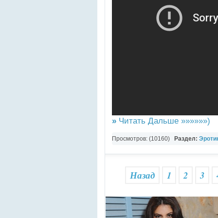
»
Читать Дальше »»»»»»)
Просмотров: (10160)
Раздел:
Эротик
РАЗНОЕ ВИДЕО
Назад
1
2
3