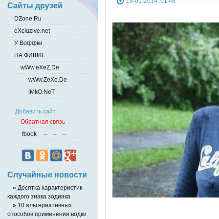
19-01-2014, 01:46
Сайты друзей
DZone.Ru
eXcluzive.net
У Воффки
НА ФИШКЕ
wWw.eXeZ.De
wWw.ZeXe.De
iMkO.NeT
Добавить сайт
Обратная связь
fbook
--
--
--
Случайные новости
»
Десятка характеристик
каждого знака зодиака
»
10 альтернативных
способов применения водки