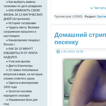
»
Как выбрать камень-
талисман по дате рождения
»
Читать
»
КАК ИЗМЕНИТЬ СВОЮ
ЖИЗНЬ ЗА 12 МАГИЧЕСКИХ
Просмотров: (19595)
Раздел:
Эротик
ДНЕЙ (Астрология)
»
История татуировки
»
Чудеса света. Великие
сооружения прошлого и
Домашний стрип
настоящего.
песенку
»
Кашкулакская пещера (
Россия )
»
КАК ЗА 10 МИНУТ
1-01-2014, 23:35
ИЗБАВИТЬСЯ ОТ ХРАПА
НАДОЛГО
»
Утка или кролик
»
Диета Клеопатры
»
10 самых популярных
вопросов в мире, на которые
сложно ответить сразу
»
Одесса в кинохронике
1935 года
»
Золотое пособие
народного знахаря.
»
Упражнения йоги для
глаз