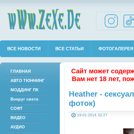
wWw.ZeXe.De
ВСЕ НОВОСТИ
ВСЕ СТАТЬИ
ФОТОГАЛЕРЕЯ
Сайт может содерж
ГЛАВНАЯ
Вам нет 18 лет, по
АВТО ТЮННИНГ
МОДДИНГ ПК
Heather - сексуа
Вокруг света
фоток)
СОФТ
19-01-2014, 02:27
ВИДЕО
АУДИО