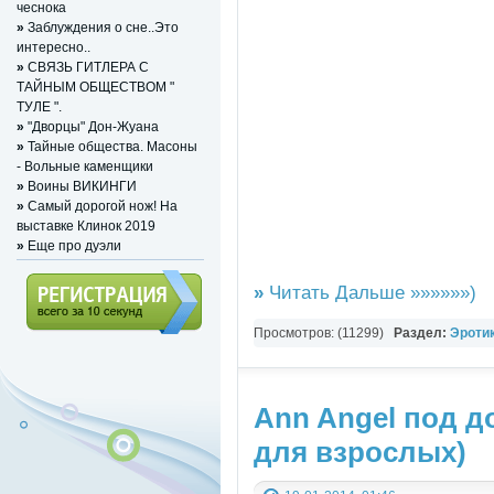
чеснока
»
Заблуждения о сне..Это
интересно..
»
СВЯЗЬ ГИТЛЕРА С
ТАЙНЫМ ОБЩЕСТВОМ "
ТУЛЕ ".
»
"Дворцы" Дон-Жуана
»
Тайные общества. Масоны
- Вольные каменщики
»
Воины ВИКИНГИ
»
Самый дорогой нож! На
выставке Клинок 2019
»
Eще про дуэли
»
Читать Дальше »»»»»»)
Просмотров: (11299)
Раздел:
Эротик
Регистрация (всего за 10
РАЗНОЕ ВИДЕО
секунд)
Ann Angel под д
для взрослых)