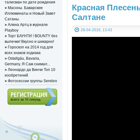
талисман по дате рождения
Красная Плесень
»
Масоны. Баварские
Иллюминаты и Новый Завет
Салтане
Сатаны.
»
Алина Артц в журнале
28-04-2016, 13:43
Playboy
»
Торт БАУНТИ ! BOUNTY без
выпечки! Вкусно и шикарно!
»
Гороскоп на 2014 год для
всех знаков зодиака
»
Ostallgäu, Bavaria,
Germany..Я Сам снимал...
»
Леонардо да Винчи Топ 10
изобретений
»
Фотосессии группы Serebro
Регистрация (всего за 10
секунд)