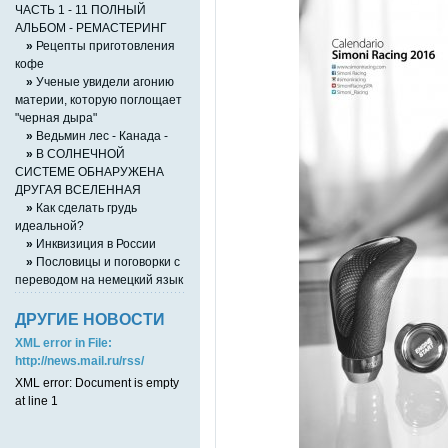
ЧАСТЬ 1 - 11 ПОЛНЫЙ
АЛЬБОМ - РЕМАСТЕРИНГ
»
Рецепты приготовления
кофе
»
Ученые увидели агонию
материи, которую поглощает
"черная дыра"
»
Ведьмин лес - Канада -
»
В СОЛНЕЧНОЙ
СИСТЕМЕ ОБНАРУЖЕНА
ДРУГАЯ ВСЕЛЕННАЯ
»
Как сделать грудь
идеальной?
»
Инквизиция в России
»
Пословицы и поговорки с
переводом на немецкий язык
ДРУГИЕ НОВОСТИ
XML error in File:
http://news.mail.ru/rss/
XML error: Document is empty
at line 1