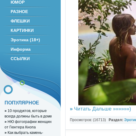
ЮМОР
РАЗНОЕ
ФЛЕШКИ
КАРТИНКИ
Эротика (18+)
Информа
ССЫЛКИ
ПОПУЛЯРНОЕ
»
Читать Дальше »»»»»»)
»
10 продуктов, которые
всегда должны быть в доме
Просмотров: (16713)
Раздел:
Эротик
»
НЮ фотографии женщин
от Гюнтера Кнопа
»
Как выбрать камень-