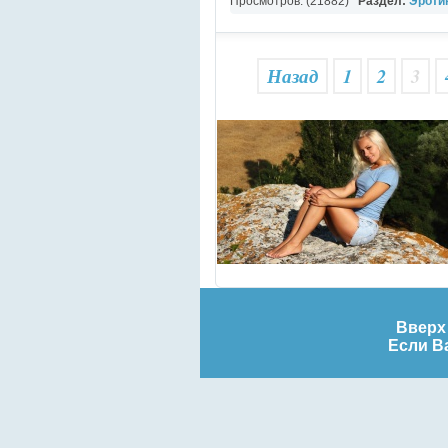
Просмотров: (21882)
Раздел:
Эротик
Назад
1
2
3
Вверх 
Если Ва