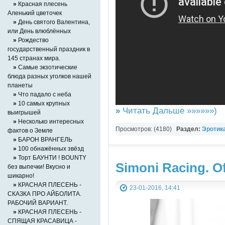
»
Красная плесень
Аленький цветочек
»
День святого Валентина,
или День влюблённых
»
Рождество
государственный праздник в
145 странах мира.
»
Самые экзотические
блюда разных уголков нашей
планеты
»
Что падало с неба
»
10 самых крупных
»
Читать Дальше »»»»»»)
выигрышей
»
Несколько интересных
Просмотров: (4180)
Раздел:
Эротика
фактов о Земле
»
БАРОН ВРАНГЕЛЬ
YouTube Music video
»
100 обнажённых звёзд
»
Торт БАУНТИ ! BOUNTY
Simoni Racing. Of
без выпечки! Вкусно и
шикарно!
»
КРАСНАЯ ПЛЕСЕНЬ -
23-01-2016, 14:41
СКАЗКА ПРО АЙБОЛИТА.
РАБОЧИЙ ВАРИАНТ.
»
КРАСНАЯ ПЛЕСЕНЬ -
СПЯЩАЯ КРАСАВИЦА -