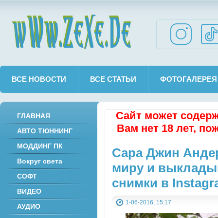
wWw.ZeXe.De
ВСЕ НОВОСТИ
ВСЕ СТАТЬИ
ФОТОГАЛЕРЕЯ
Сайт может содерж
ГЛАВНАЯ
Вам нет 18 лет, по
АВТО ТЮННИНГ
МОДДИНГ ПК
Сара Джин Анде
Вокруг света
миру и выклады
СОФТ
снимки в Instag
ВИДЕО
1-06-2016, 15:17
АУДИО