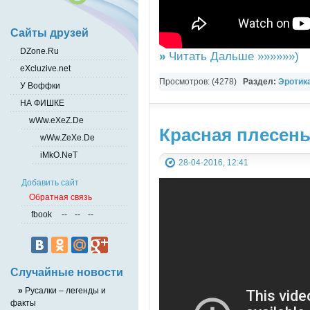
Сайты друзей
DZone.Ru
»
Читать Дальше »»»»»»)
eXcluzive.net
Просмотров: (4278)
Раздел:
Эротика
У Воффки
YouTube Music video
НА ФИШКЕ
wWw.eXeZ.De
Красная плесень
wWw.ZeXe.De
iMkO.NeT
28-04-2016, 12:41
Добавить сайт
Обратная связь
fbook
--
--
--
Случайные новости
»
Русалки – легенды и
факты