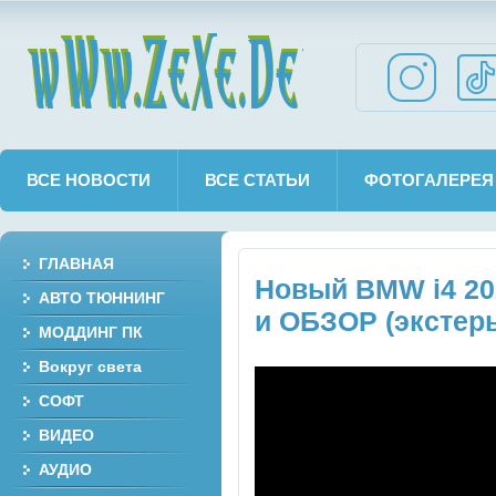
wWw.ZeXe.De
ВСЕ НОВОСТИ
ВСЕ СТАТЬИ
ФОТОГАЛЕРЕЯ
ГЛАВНАЯ
Новый BMW i4 2
АВТО ТЮННИНГ
и ОБЗОР (экстерь
МОДДИНГ ПК
Вокруг света
СОФТ
ВИДЕО
АУДИО