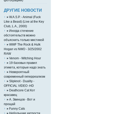
фотографий)
ДРУГИЕ НОВОСТИ
»
W.A.S.P. - Animal (Fuck
Like a Beast) (Live at the Key
Club, L.A., 2000)
»
Иногда стечение
обстоятельств можно
объяснить только мистикой
»
WWF The Rock & Hulk
Hogan vs NWO - 3/25/2002
RAW
»
Venom - Witching Hour
»
19 базовых правил
этикета, которые надо знать
»
Невероятный
современный гиперреализм
»
Slipknot - Duality -
OFFICIAL VIDEO -HD
»
Deathcore Cat Кот
красавец
»
А. Звинцов - Вот и
прощай
»
Funny Cats
»
Небольшие хитрости