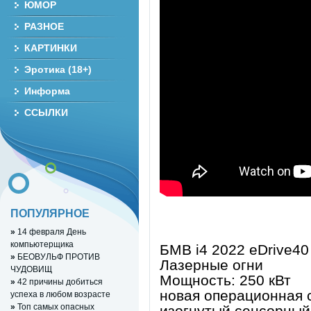
ЮМОР
РАЗНОЕ
КАРТИНКИ
Эротика (18+)
Информа
ССЫЛКИ
ПОПУЛЯРНОЕ
»
14 февраля День
компьютерщика
БМВ i4 2022 eDrive40
»
БЕОВУЛЬФ ПРОТИВ
Лазерные огни
ЧУДОВИЩ
Мощность: 250 кВт
»
42 причины добиться
новая операционная
успеха в любом возрасте
»
Топ самых опасных
изогнутый сенсорный