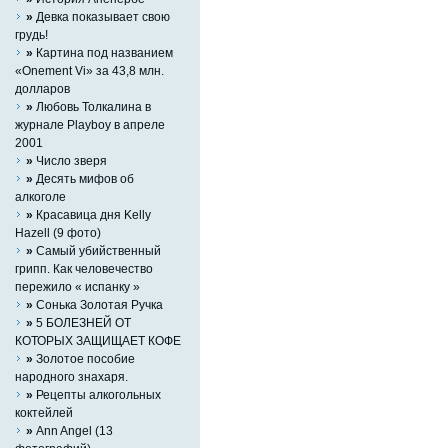
»
Девка показывает свою
грудь!
»
Картина под названием
«Onement Vi» за 43,8 млн.
долларов
»
Любовь Толкалина в
журнале Playboy в апреле
2001
»
Число зверя
»
Десять мифов об
алкоголе
»
Красавица дня Kelly
Hazell (9 фото)
»
Самый убийственный
грипп. Как человечество
пережило « испанку »
»
Сонька Золотая Ручка
»
5 БОЛЕЗНЕЙ ОТ
КОТОРЫХ ЗАЩИЩАЕТ КОФЕ
»
Золотое пособие
народного знахаря.
»
Рецепты алкогольных
коктейлей
»
Ann Angel (13