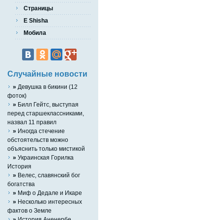
Страницы
E Shisha
Мобила
Случайные новости
»
Девушка в бикини (12
фоток)
»
Билл Гейтс, выступая
перед старшеклассниками,
назвал 11 правил
»
Иногда стечение
обстоятельств можно
объяснить только мистикой
»
Украинская Горилка
История
»
Велес, славянский бог
богатства
»
Миф о Дедале и Икаре
»
Несколько интересных
фактов о Земле
»
История Аненербе