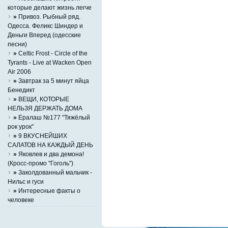
которые делают жизнь легче
»
Привоз. Рыбный ряд.
Одесса. Феликс Шиндер и
Деньги Вперед (одесские
песни)
»
Celtic Frost - Circle of the
Tyrants - Live at Wacken Open
Air 2006
»
Завтрак за 5 минут яйца
Бенедикт
»
ВЕЩИ, КОТОРЫЕ
НЕЛЬЗЯ ДЕРЖАТЬ ДОМА
»
Ералаш №177 "Тяжёлый
рок урок"
»
9 ВКУСНЕЙШИХ
САЛАТОВ НА КАЖДЫЙ ДЕНЬ
»
Яковлев и два демона!
(Кросс-промо "Гоголь")
»
Заколдованный мальчик -
Нильс и гуси
»
Интересные факты о
человеке