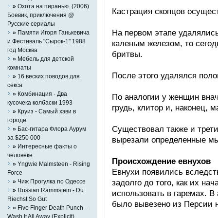
»
Охота на пиранью. (2006)
Кастрация скопцов осущест
Боевик, приключения @
Русские сериалы
На первом этапе удалялис
»
Памяти Игоря Ганькевича
и Фестиваль "Сырок-1" 1988
каленым железом, то сего
год Москва
бритвы.
»
Мебель для детской
комнаты
После этого удалялся поло
»
16 веских поводов для
секса
»
Комбинация - Два
По аналогии у женщин внач
кусочека колбаски 1993
грудь, клитор и, наконец, 
»
Круиз - Самый хэви в
городе
Существовал также и трети
»
Бас-гитара Флора Аурум
за $250 000
вырезали определенные м
»
Интересные факты о
человеке
Происхождение евнухов
»
Yngwie Malmsteen - Rising
Евнухи появились вследств
Force
задолго до того, как их на
»
Чиж Прогулка по Одессе
»
Russian Rammstein - Du
использовать в гаремах. В
Riechst So Gut
было вывезено из Персии н
»
Five Finger Death Punch -
Wash It All Away (Explicit)