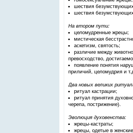
шествия безумствующих 
шествия безумствующих
На втором пути:
целомудренные жрецы;
мистическая бесстрастн
аскетизм, святость;
различие между животно
превосходство, достигаемо
появление понятия наруш
приличий, целомудрия и т.
Два новых великих ритуал
ритуал кастрации;
ритуал принятия духовн
черепа, пострижение).
Эволюция духовенства:
жрецы-кастраты;
жрецы, одетые в женски