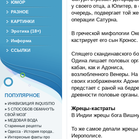
ЮМОР
у своего отца, а Юпитер, в
РАЗНОЕ
очередь, подвергает той же
операции Сатурна.
КАРТИНКИ
Эротика (18+)
В греческой мифологии Ок
кастрирует его сын Кронос.
Информа
ССЫЛКИ
Спящего скандинавского бо
Одина лишает половых орг
кабан, как и Адониса,
возлюбленного Венеры. На
своих изображениях Адони
предстает с раной на бедр
древности половые органы.
ПОПУЛЯРНОЕ
»
ИНКВИЗИЦИЯ INQUISITIO
Жрецы-кастраты
»
5 СПОСОБОВ ОБМАНУТЬ
В Индии жрецы бога Вишну
СВОЙ МОЗГ
»
МЕДОВАЯ ВОДА
Старинные рецепты
То же самое делали жрецы
»
Одесса - История города..
Иерополисе.
»
Интересные факты про