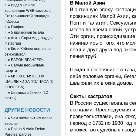
В Малой Азии
»
Видео On-line
В античную эпоху кастраци
трансляция WEB-камеры с
провинциях Малой Азии, ка
Екатерининской площади,
г.Одесса
Понт и Галатия. Сексуаль
»
Грифон
место во время оргий, уст
»
5 признаков быдла
Эти оргии, происходившие 
»
Фоты Сары Андервуд из
начинались с того, что мо
Instagram
себя и друг друга под акк
»
Кили Хейзел актриса и
секс-символ
пения труб.
»
БАРОН ВРАНГЕЛЬ
»
Самые необычные
Придя в состояние экстаза
смерти
себе половые органы, бега
»
МЯГКОЕ МЯСО НА
ШАШЛЫКИ ЗА ПОЛЧАСА (3
швыряли их в окна домов.
СПОСОБА)
»
Девушка в бикини (12
Секты кастратов
фоток)
В России существовала сек
скопцами. Преследуемая и
ДРУГИЕ НОВОСТИ
правительствами, она кажд
»
Чем похмелиться после
период с 1732 по 1930 год 
веселья
множество судебных проце
»
Dalida & Alain Delon -
Paroles, paroles