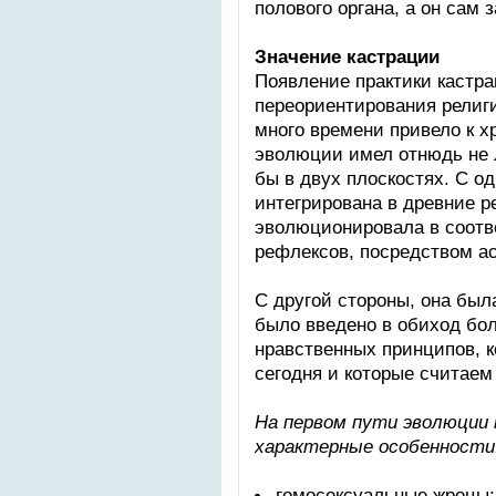
полового органа, а он сам 
Значение кастрации
Появление практики кастр
переориентирования религи
много времени привело к х
эволюции имел отнюдь не л
бы в двух плоскостях. С о
интегрирована в древние 
эволюционировала в соотв
рефлексов, посредством а
С другой стороны, она был
было введено в обиход бо
нравственных принципов, 
сегодня и которые считае
На первом пути эволюци
характерные особенности
гомосексуальные жрецы;