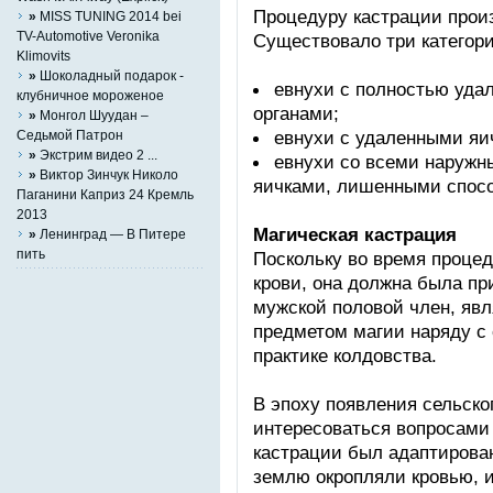
Процедуру кастрации прои
»
MISS TUNING 2014 bei
TV-Automotive Veronika
Существовало три категори
Klimovits
»
Шоколадный подарок -
евнухи с полностью уд
клубничное мороженое
органами;
»
Монгол Шуудан –
евнухи с удаленными яи
Седьмой Патрон
»
Экстрим видео 2 ...
евнухи со всеми наружн
»
Виктор Зинчук Николо
яичками, лишенными спосо
Паганини Каприз 24 Кремль
2013
Магическая кастрация
»
Ленинград — В Питере
пить
Поскольку во время процед
крови, она должна была пр
мужской половой член, явл
предметом магии наряду с
практике колдовства.
В эпоху появления сельског
интересоваться вопросами
кастрации был адаптирова
землю окропляли кровью, 