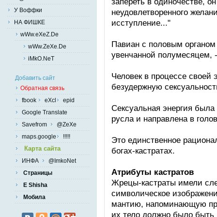
запереть в одиночестве, о
У Воффки
неудовлетворенного желани
исступление..."
НА ФИШКЕ
wWw.eXeZ.De
Павиан с половым органом 
wWw.ZeXe.De
увенчанной полумесяцем, 
iMkO.NeT
Человек в процессе своей
Добавить сайт
безудержную сексуальность
Обратная связь
fbook
eXcl
epid
Сексуальная энергия была 
Google Translate
русла и направлена в голов
Savefrom
@ZeXe
maps.google
!!!!!
Это единственное рациона
Карта сайта
богах-кастратах.
ИНФА
@ImkoNet
Атрибуты кастратов
Страницы
Жрецы-кастраты имели сл
E Shisha
символическое изображени
Мобила
мантию, напоминающую пре
их тело должно было быть