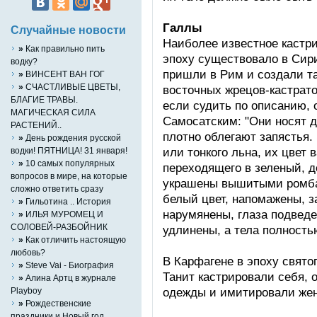
Галлы
Случайные новости
Наиболее известное кастр
»
Как правильно пить
эпоху существовало в Сир
водку?
пришли в Рим и создали т
»
ВИНСЕНТ ВАН ГОГ
»
СЧАСТЛИВЫЕ ЦВЕТЫ,
восточных жрецов-кастрато
БЛАГИЕ ТРАВЫ.
если судить по описанию,
МАГИЧЕСКАЯ СИЛА
Самосатским: "Они носят 
РАСТЕНИЙ..
плотно облегают запястья.
»
День рождения русской
или тонкого льна, их цвет 
водки! ПЯТНИЦА! 31 января!
»
10 самых популярных
переходящего в зеленый, до
вопросов в мире, на которые
украшены вышитыми ромба
сложно ответить сразу
белый цвет, напомажены, з
»
Гильотина .. История
нарумянены, глаза подвед
»
ИЛЬЯ МУРОМЕЦ И
СОЛОВЕЙ-РАЗБОЙНИК
удлинены, а тела полность
»
Как отличить настоящую
любовь?
В Карфагене в эпоху свято
»
Steve Vai - Биография
Танит кастрировали себя, 
»
Алина Артц в журнале
одежды и имитировали жен
Playboy
»
Рождественские
праздники и Новый год