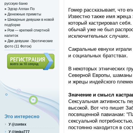
русскую баню
»
Эдгар Аллан По
Гомер рассказывает, что е
»
Денежные приметы
Известно также имя жреца 
»
Шикарные девушки в новой
который кастрировал себя.
подборке
обычай уже не был распрос
»
Ром — крепкий спиртной
исключительных случаях.
напиток
»
Две девушки -Эротические
фото (11 Фоток)
Сакральные евнухи играли
и социальных братствах.
В некоторых этнических гр
Регистрация (всего за 10
Северной Европы, шаманы 
секунд)
и жрецы индейского племен
Значение и смысл кастра
Сексуальная активность п
высокой. Вот что пишет За
посвященной павианам: "П
Это интересно
сексуальной потребностью, 
У @zontex
постоянно находится в сос
У @imko777