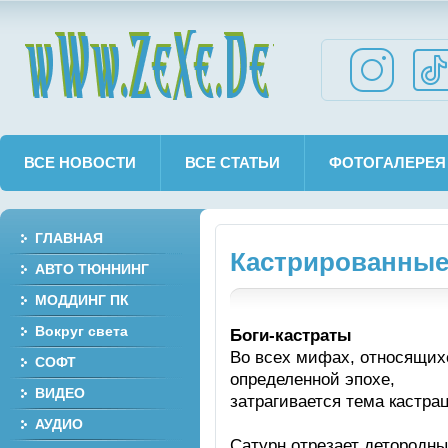
wWw.ZeXe.De
ВСЕ НОВОСТИ
ВСЕ СТАТЬИ
ФОТОГАЛЕРЕЯ
ГЛАВНАЯ
Кастрированные
АВТО ТЮННИНГ
МОДДИНГ ПК
Вокруг света
Боги-кастраты
Во всех мифах, относящих
СОФТ
определенной эпохе,
ВИДЕО
затрагивается тема кастра
АУДИО
Сатурн отрезает детородны