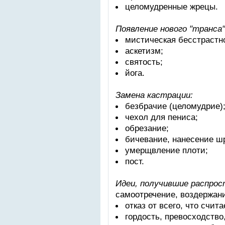
целомудренные жрецы.
Появление нового "транса"
мистическая бесстрастн
аскетизм;
святость;
йога.
Замена кастрации:
безбрачие (целомудрие)
чехол для пениса;
обрезание;
бичевание, нанесение ш
умерщвление плоти;
пост.
Идеи, получившие распрос
самоотречение, воздержан
отказ от всего, что счит
гордость, превосходство