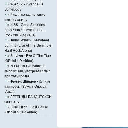
»
W.A.S.P. - I Wanna Be
Somebody
»
Какой женщине какие
цветы дарить.
»
KISS - Gene Simmons
Bass Solo / I Love It Loud -
Rock Am Ring 2010
»
Judas Priest - Freewheel
Burning (Live At The Seminole
Hard Rock Arena)
»
Survivor - Eye Of The Tiger
(Official HD Video)
»
Иноязычные слова и
выражения, употребляемые
при татуировке
»
Феликс Шиндер - Купите
папиросы (Звучит Одесса
Мама)
»
ЛЕГЕНДЫ БАНДИТСКОЙ
ОДЕССЫ
»
Billie Eilish - Lost Cause
(Official Music Video)