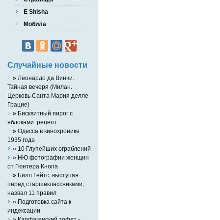
E Shisha
Мобила
Случайные новости
»
Леонардо да Винчи.
Тайная вечеря (Милан.
Церковь Санта Мария делле
Грацие)
»
Бисквитный пирог с
яблоками. рецепт
»
Одесса в кинохронике
1935 года
»
10 Глупейших ограблений
»
НЮ фотографии женщин
от Гюнтера Кнопа
»
Билл Гейтс, выступая
перед старшеклассниками,
назвал 11 правил
»
Подготовка сайта к
индексации
»
Карфагенский тофет -