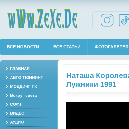
wWw.ZeXe.De
ВСЕ НОВОСТИ
ВСЕ СТАТЬИ
ФОТОГАЛЕРЕЯ
ГЛАВНАЯ
Наташа Королева 
АВТО ТЮННИНГ
Лужники 1991
МОДДИНГ ПК
Вокруг света
СОФТ
ВИДЕО
АУДИО