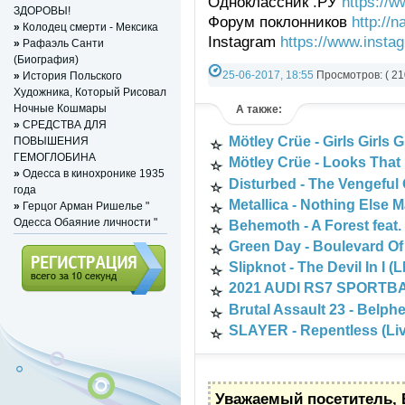
Одноклассник .РУ
https://
ЗДОРОВЫ!
Форум поклонников
http://
»
Колодец смерти - Мексика
Instagram
https://www.insta
»
Рафаэль Санти
(Биография)
25-06-2017, 18:55
Просмотров: ( 21
»
История Польского
Художника, Который Рисовал
РАЗНОЕ ВИДЕО
»
YouTube Music vid
Ночные Кошмары
А также:
»
СРЕДСТВА ДЛЯ
Mötley Crüe - Girls Girls G
ПОВЫШЕНИЯ
ГЕМОГЛОБИНА
Mötley Crüe - Looks That K
»
Одесса в кинохронике 1935
Disturbed - The Vengeful 
года
Metallica - Nothing Else M
»
Герцог Арман Ришелье "
Одесса Обаяние личности "
Behemoth - A Forest feat. 
Green Day - Boulevard Of
Slipknot - The Devil In I (
2021 AUDI RS7 SPORTB
Регистрация (всего за 10
Brutal Assault 23 - Belphe
секунд)
SLAYER - Repentless (Liv
Уважаемый посетитель, 