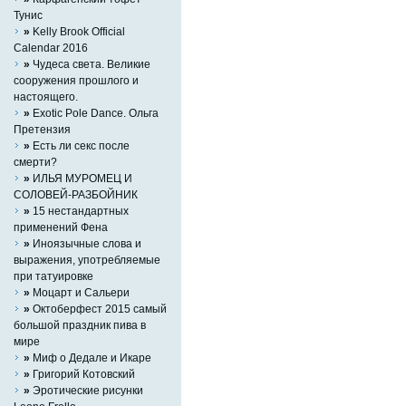
Тунис
»
Kelly Brook Official
Calendar 2016
»
Чудеса света. Великие
сооружения прошлого и
настоящего.
»
Exotic Pole Dance. Ольга
Претензия
»
Есть ли секс после
смерти?
»
ИЛЬЯ МУРОМЕЦ И
СОЛОВЕЙ-РАЗБОЙНИК
»
15 нестандартных
применений Фена
»
Иноязычные слова и
выражения, употребляемые
при татуировке
»
Моцарт и Сальери
»
Октоберфест 2015 самый
большой праздник пива в
мире
»
Миф о Дедале и Икаре
»
Григорий Котовский
»
Эротические рисунки