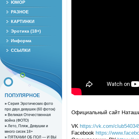
ЮМОР
РАЗНОЕ
КАРТИНКИ
Эротика (18+)
Информа
ССЫЛКИ
ПОПУЛЯРНОЕ
»
Серия Эротических фото
про двух девушек (60 фоток)
Официальный сайт Наташ
»
Великая Отечественная
война (ФОТО)
VK
https://vk.com/club54034
»
Лето, Пляж, Девушки и
много сисек 18+
Facebook
https://www.faceb
»
ПЯТКАМИ ОБ ПОЛ — И ВЫ