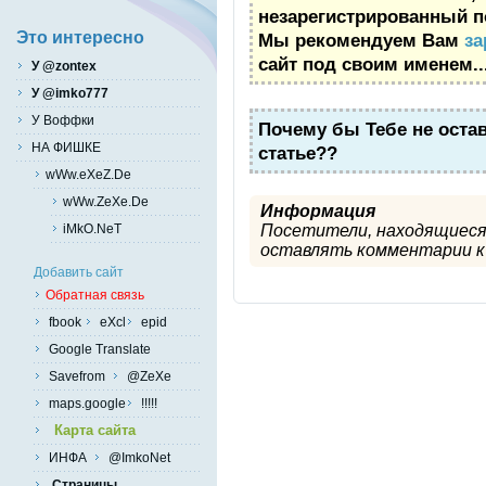
незарегистрированный п
Это интересно
Мы рекомендуем Вам
за
сайт под своим именем..
У @zontex
У @imko777
У Воффки
Почему бы Тебе не оста
НА ФИШКЕ
статье??
wWw.eXeZ.De
wWw.ZeXe.De
Информация
iMkO.NeT
Посетители, находящиеся
оставлять комментарии к 
Добавить сайт
Обратная связь
fbook
eXcl
epid
Google Translate
Savefrom
@ZeXe
maps.google
!!!!!
Карта сайта
ИНФА
@ImkoNet
Страницы