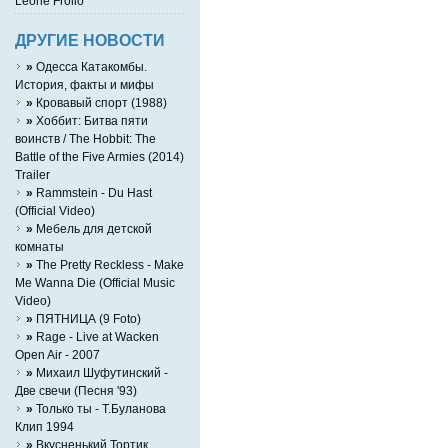
Leone Frollo
ДРУГИЕ НОВОСТИ
»
Одесса Катакомбы.
История, факты и мифы
»
Кровавый спорт (1988)
»
Хоббит: Битва пяти
воинств / The Hobbit: The
Battle of the Five Armies (2014)
Trailer
»
Rammstein - Du Hast
(Official Video)
»
Мебель для детской
комнаты
»
The Pretty Reckless - Make
Me Wanna Die (Official Music
Video)
»
ПЯТНИЦА (9 Foto)
»
Rage - Live at Wacken
Open Air - 2007
»
Михаил Шуфутинский -
Две свечи (Песня '93)
»
Только ты - Т.Буланова
Клип 1994
»
Вкусненький Тортик