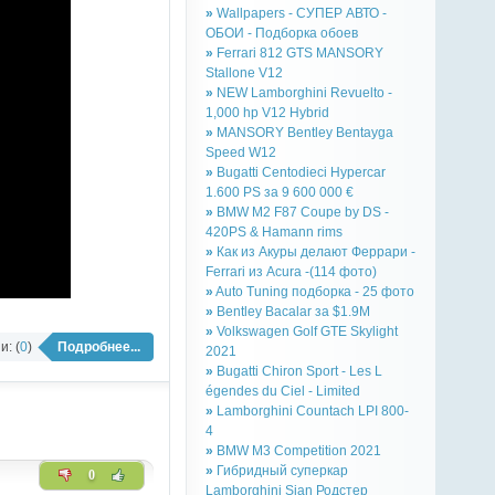
»
Wallpapers - СУПЕР АВТО -
ОБОИ - Подборка обоев
»
Ferrari 812 GTS MANSORY
Stallone V12
»
NEW Lamborghini Revuelto -
1,000 hp V12 Hybrid
»
MANSORY Bentley Bentayga
Speed W12
»
Bugatti Centodieci Hypercar
1.600 PS за 9 600 000 €
»
BMW M2 F87 Coupe by DS -
420PS & Hamann rims
»
Как из Акуры делают Феррари -
Ferrari из Acura -(114 фото)
»
Auto Tuning подборка - 25 фото
»
Bentley Bacalar за $1.9M
»
Volkswagen Golf GTE Skylight
: (
0
)
Подробнее...
2021
»
Bugatti Chiron Sport - Les L
égendes du Ciel - Limited
»
Lamborghini Countach LPI 800-
4
»
BMW M3 Competition 2021
»
Гибридный суперкар
0
Lamborghini Sian Родстер