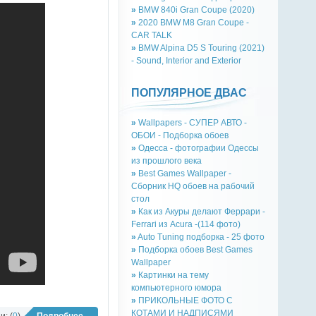
»
BMW 840i Gran Coupe (2020)
»
2020 BMW M8 Gran Coupe -
CAR TALK
»
BMW Alpina D5 S Touring (2021)
- Sound, Interior and Exterior
ПОПУЛЯРНОЕ ДВАС
»
Wallpapers - СУПЕР АВТО -
ОБОИ - Подборка обоев
»
Одесса - фотографии Одессы
из прошлого века
»
Best Games Wallpaper -
Сборник HQ обоев на рабочий
стол
»
Как из Акуры делают Феррари -
Ferrari из Acura -(114 фото)
»
Auto Tuning подборка - 25 фото
»
Подборка обоев Best Games
Wallpaper
»
Картинки на тему
компьютерного юмора
»
ПРИКОЛЬНЫЕ ФОТО С
КОТАМИ И НАДПИСЯМИ
: (
0
)
Подробнее...