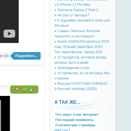
VS iPhone 12 Pro Max
»
Samsung Galaxy Z Fold 2
»
Не растут мышцы?
»
E zigaretten Veredelt in Gold und
Rhodium
»
Самые Опасные болезни
прошлого и настоящего
»
Какой SAMSUNG купить в 2020
году. Лучший смартфон 2020.
Топ смартфонов. Galaxy S20.
: (
0
)
Подробнее...
»
10 продуктов, которые всегда
должны быть в доме
»
Заблуждения о сне..
»
10 привычек, из-за которых Мы
стареем
»
Форсаж 9 FAST AND FURIOUS
9 Русский трейлер (2020)
+5
А ТАК ЖЕ...
Что знает о нас интернет
Последние комменты
Cтатическиe страницы
iMkO.NeT