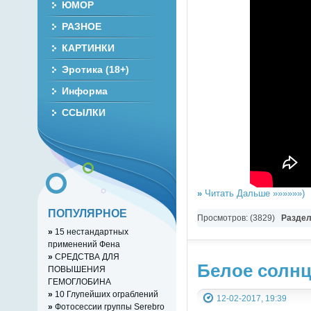
ЮМОР
РАЗНОЕ
КАРТИНКИ
Эротика (18+)
Информа
ССЫЛКИ
»
Читать Дальше »»»»»»)
ПОПУЛЯРНОЕ
Просмотров: (3829)
Разде
»
15 нестандартных
применений Фена
»
СРЕДСТВА ДЛЯ
Белое солнц
ПОВЫШЕНИЯ
ГЕМОГЛОБИНА
»
10 Глупейших ограблений
12-02-2017, 19:39
»
Фотосессии группы Serebro