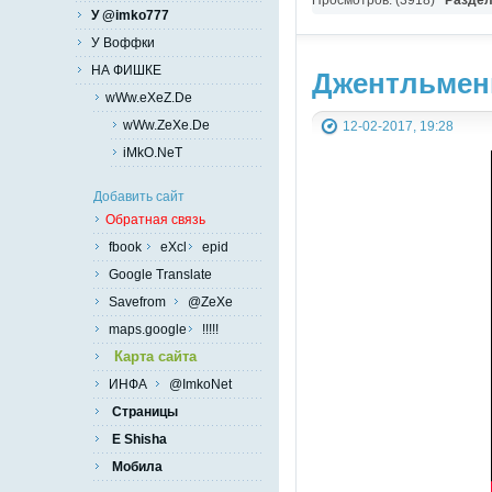
У @imko777
У Воффки
НА ФИШКЕ
Джентльмен
wWw.eXeZ.De
wWw.ZeXe.De
12-02-2017, 19:28
iMkO.NeT
Добавить сайт
Обратная связь
fbook
eXcl
epid
Google Translate
Savefrom
@ZeXe
maps.google
!!!!!
Карта сайта
ИНФА
@ImkoNet
Страницы
E Shisha
Мобила