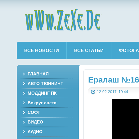
wWw.ZeXe.De
ВСЕ НОВОСТИ
ВСЕ СТАТЬИ
ФОТОГА
ГЛАВНАЯ
Ералаш №160
АВТО ТЮННИНГ
12-02-2017, 19:44
МОДДИНГ ПК
Вокруг света
СОФТ
ВИДЕО
АУДИО