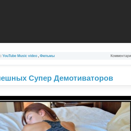
л:
YouTube Music video
,
Фильмы
Комментарии
мешных Супер Демотиваторов