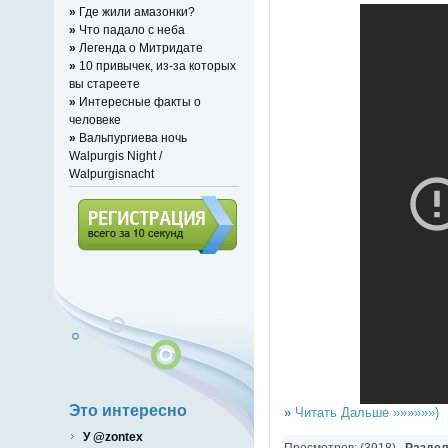
»
Где жили амазонки?
»
Что падало с неба
»
Легенда о Митридате
»
10 привычек, из-за которых
вы стареете
»
Интересные факты о
человеке
»
Вальпургиева ночь
Walpurgis Night /
Walpurgisnacht
Регистрация (всего за 10
секунд)
Это интересно
»
Читать Дальше »»»»»»)
У @zontex
Просмотров: (3918)
Разде