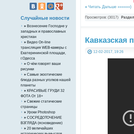
»
Читать Дальше »»»»»»)
Просмотров: (3017)
Разде
Случайные новости
»
Вознесение Господне у
западных и православных
христиан
Кавказская 
»
Видео On-line
трансляция WEB-камеры с
12-02-2017, 19:26
Екатерининской площади,
г.Одесса
»
О чём говорят ваши
рисунки
»
Самые экзотические
блюда разных уголков нашей
планеты
»
КРАСИВЫЕ ГРУДИ 32
ФОТА От 18+
»
Свежие статические
страницы
»
Уроки Photoshop
»
СОСРЕДОТОЧЕНИЕ
ВЗГЛЯДА (ясновидение)
»
20 величайших
исторических вымыслов