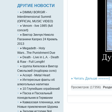
ДРУГИЕ НОВОСТИ
»
DIMMU BORGIR -
Interdimensional Summit
(OFFICIAL MUSIC VIDEO)
»
Venom - live 1985 (full
concert)
»
Виктор Зинчук Николо
Паганини Каприз 24 Кремль
2013
»
Megadeth - Holy
Wars...The Punishment Due
»
Death - Live in L.A. - Death
& Raw - Full Length!
»
группа Кипелов и Виктор
Смольский (подборка соло)
»
Accept - Metal Heart
»
Читать Дальше »»»»»»)
»
Интересные факты об
алкогольных напитках
Просмотров: (17356)
Разд
»
10 Глупейших ограблений
»
Пасха и Пасхальный
понедельник в Германии
»
Кавказская пленница, или
Новые приключения Шурика
»
Загадки истории №4