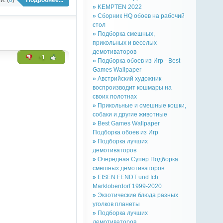
»
KEMPTEN 2022
»
Сборник HQ обоев на рабочий
стол
»
Подборка смешных,
прикольных и веселых
демотиваторов
+1
»
Подборка обоев из Игр - Best
Games Wallpaper
»
Австрийский художник
воспроизводит кошмары на
своих полотнах
»
Прикольные и смешные кошки,
собаки и другие животные
»
Best Games Wallpaper
Подборка обоев из Игр
»
Подборка лучших
демотиваторов
»
Очередная Супер Подборка
смешных демотиваторов
»
EISEN FENDT und Ich
Marktoberdorf 1999-2020
»
Экзотические блюда разных
уголков планеты
»
Подборка лучших
демотиваторов