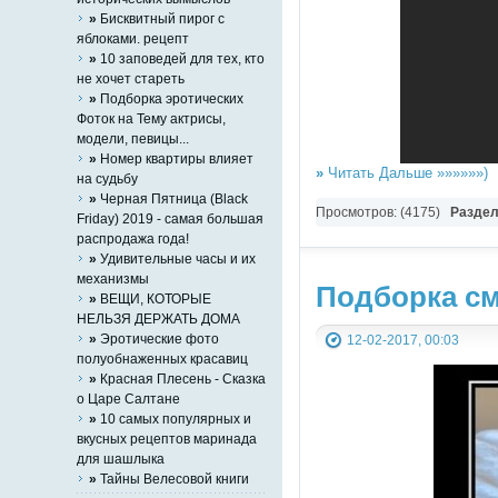
»
Бисквитный пирог с
яблоками. рецепт
»
10 заповедей для тех, кто
не хочет стареть
»
Подборка эротических
Фоток на Тему актрисы,
модели, певицы...
»
Номер квартиры влияет
»
Читать Дальше »»»»»»)
на судьбу
»
Черная Пятница (Black
Просмотров: (4175)
Разде
Friday) 2019 - самая большая
распродажа года!
»
Удивительные часы и их
механизмы
Подборка с
»
ВЕЩИ, КОТОРЫЕ
НЕЛЬЗЯ ДЕРЖАТЬ ДОМА
»
Эротические фото
12-02-2017, 00:03
полуобнаженных красавиц
»
Красная Плесень - Сказка
о Царе Салтане
»
10 самых популярных и
вкусных рецептов маринада
для шашлыка
»
Тайны Велесовой книги