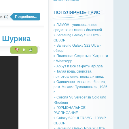
ПОПУЛЯРНОЕ ТРИС
: (
1
)
Подробнее...
»
ЛИМОН - универсальное
средство от многих болезней.
»
Samsung Galaxy S23 Ultra -
я Шурика
ОБЗОР
»
Samsung Galaxy S22 Ultra -
0
обзор!
»
Полезные Секреты и Хитрости
в WhatsApp
»
Арбуз и Все секреты арбуза
»
Талая вода, свойства,
приготовление, польза и вред.
»
Одиночное плавание -боевик,
реж. Михаил Туманишвили, 1985
г.
»
Corona V8 Veredelt in Gold und
Rhodium
»
ГОРМОНАЛЬНОЕ
РАСПИСАНИЕ
»
Galaxy S20 ULTRA 5G - 108MP -
ОБЗОР
»
Samsung Galaxy Note 20 Ultra