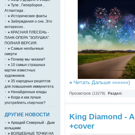
»
Туле , Гиперборея ,
Атлантида .
»
Исторические факты
»
Заблуждения о сне..Это
интересно..
»
КРАСНАЯ ПЛЕСЕНЬ -
ПАНК-ОПЕРА "ЗОЛУШКА".
ПОЛНАЯ ВЕРСИЯ.
»
Самые необычные
смерти
»
Почему мы чихаем?
»
10 самых страшных
картин известных
художников.
»
35 народных рецептов
»
Читать Дальше »»»»»»)
для повышения иммунитета
»
Ненайденные клады
Просмотров: (13278)
Раздел:
»
Когда и как лучше
Wallpapers,Знаменитости,Приколы,Э
употреблять спиртное?
ДРУГИЕ НОВОСТИ
King Diamond - A
»
Аркадий Северный - Дым
+cover
кольцами
»
ВОЛШЕБНЫЕ ТОЧКИ НА