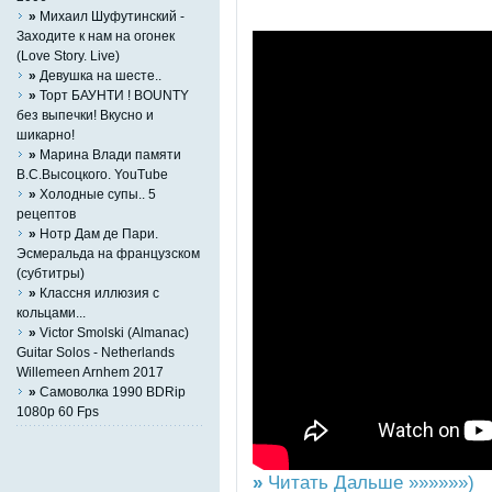
»
Михаил Шуфутинский -
Заходите к нам на огонек
(Love Story. Live)
»
Девушка на шесте..
»
Торт БАУНТИ ! BOUNTY
без выпечки! Вкусно и
шикарно!
»
Марина Влади памяти
В.С.Высоцкого. YouTube
»
Холодные супы.. 5
рецептов
»
Нотр Дам де Пари.
Эсмеральда на французском
(субтитры)
»
Классня иллюзия с
кольцами...
»
Victor Smolski (Almanac)
Guitar Solos - Netherlands
Willemeen Arnhem 2017
»
Самоволка 1990 BDRip
1080p 60 Fps
»
Читать Дальше »»»»»»)