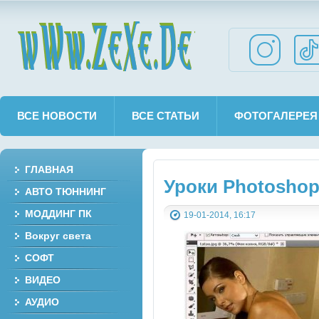
wWw.ZeXe.De
ВСЕ НОВОСТИ
ВСЕ СТАТЬИ
ФОТОГАЛЕРЕЯ
ГЛАВНАЯ
Уроки Photosho
АВТО ТЮННИНГ
МОДДИНГ ПК
19-01-2014, 16:17
Вокруг света
СОФТ
ВИДЕО
АУДИО