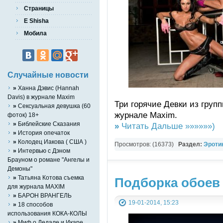
Страницы
E Shisha
Мобила
Случайные новости
»
Ханна Дэвис (Hannah
Davis) в журнале Maxim
Три горячие Девки из груп
»
Сексуальная девушка (60
журнале Maxim.
фоток) 18+
»
Библейские Сказания
»
Читать Дальше »»»»»»)
»
История опечаток
»
Колодец Иакова ( США )
Просмотров: (16373)
Раздел:
Эротик
»
Интервью с Дэном
Брауном о романе "Ангелы и
Демоны"
»
Татьяна Котова съемка
Подборка обоев 
для журнала MAXIM
»
БАРОН ВРАНГЕЛЬ
19-01-2014, 15:23
»
18 способов
использования КОКА-КОЛЫ
»
Миф о Дедале и Икаре