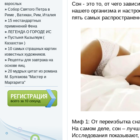
Сон - это то, от чего зави
взрослых
»
Собор Святого Петра в
нашего организма и настро
Риме , Ватикан, Рим, Италия
пять самых распространен
»
15 нестандартных
применений Фена
»
ЛЕГЕНДА О ГОРОДЕ ИС
»
Пустыня Кызылкум (
Казахстан )
»
10 самых страшных картин
известных художников.
»
Рецепты для завтрака на
основе яиц.
»
20 мудрых цитат из романа
М. Булгакова "Мастер и
Маргарита"
Регистрация (всего за 10
секунд)
Миф 1: От переизбытка сн
На самом деле, сон – лучша
Исследования показывают, 