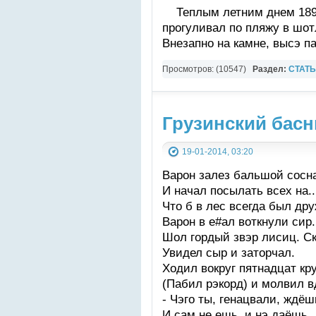
Теплым летним днем 1890
прогуливал по пляжу в шот
Внезапно на камне, высэ п
Просмотров: (10547)
Раздел:
СТАТ
ЗЕМЛИ И ВСЕЛЕННОЙ
Грузинский басн
19-01-2014, 03:20
Варон залез бальшой сосн
И начал посылать всех на..
Что б в лес всегда был др
Варон в е#ал воткнули сир.
Шол гордый звэр лисиц. Ск
Увидел сыр и заторчал.
Ходил вокруг пятнадцат кру
(Пабил рэкорд) и молвил в
- Чэго ты, генацвали, ждёш
И сам не ешь, и нэ даёшь,