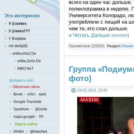
всего на один час дольше,
полкилограмма в неделю. 
Университета Колорадо, лю
Это интересно
употребляли с пищей на ш
У @zontex
чем те, кто спал дольше.
У @imko777
»
Читать Дальше »»»»»»)
У Воффки
Просмотров: (15025)
Раздел:
Разно
НА ФИШКЕ
wWw.eXeZ.De
wWw.ZeXe.De
Группа «Подиум»
iMkO.NeT
фото)
Добавить сайт
Обратная связь
19-01-2014, 15:45
fbook
eXcl
epid
Google Translate
Savefrom
@ZeXe
maps.google
!!!!!
Карта сайта
ИНФА
@ImkoNet