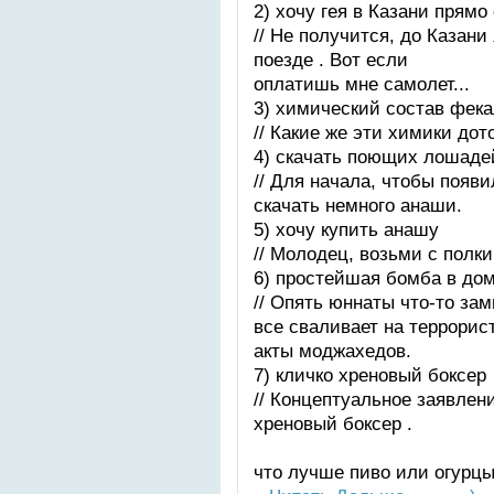
2) хочу гея в Казани прямо
// Не получится, до Казани
поезде . Вот если
оплатишь мне самолет...
3) химический состав фек
// Какие же эти химики до
4) скачать поющих лошаде
// Для начала, чтобы поя
скачать немного анаши.
5) хочу купить анашу
// Молодец, возьми с полки
6) простейшая бомба в до
// Опять юннаты что-то за
все сваливает на террорис
акты моджахедов.
7) кличко хреновый боксер
// Концептуальное заявлени
хреновый боксер .
что лучше пиво или огурц