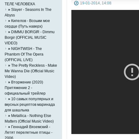
19-01-2014, 14:08
ТЕЛЕ ЧЕЛОВЕКА
»
Slayer - Seasons In The
Abyss
»
Кипелов - Возьми мое
сердце (Путь наверх)
»
DIMMU BORGIR - Dimmu
Borgir (OFFICIAL MUSIC
VIDEO)
»
NIGHTWISH - The
Phantom Of The Opera
(OFFICIAL LIVE)
»
The Pretty Reckless - Make
Me Wanna Die (Official Music
Video)
»
Вторжение (2020)
Притяжение 2 -
официальный трейлер
»
10 самых популярных и
вкусных рецептов маринада
для шашлыка
»
Metallica - Nothing Else
Matters (Official Music Video)
»
Геннадий Вяземский -
Летят перелетные птицы -
2006