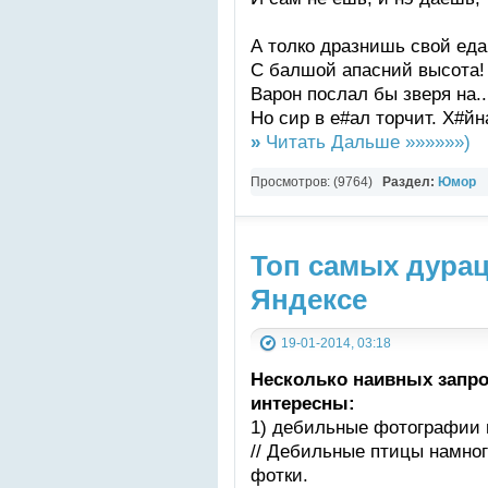
А толко дразнишь свой еда
С балшой апасний высота!
Варон послал бы зверя на...
Но сир в е#ал торчит. Х#йна
»
Читать Дальше »»»»»»)
Просмотров: (9764)
Раздел:
Юмор
Топ самых дурац
Яндексе
19-01-2014, 03:18
Несколько наивных запро
интересны:
1) дебильные фотографии 
// Дебильные птицы намно
фотки.