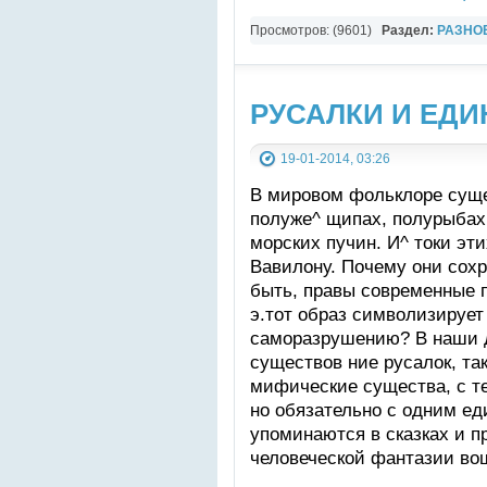
Просмотров: (9601)
Раздел:
РАЗНО
YouTube Music video
РУСАЛКИ И ЕД
19-01-2014, 03:26
В мировом фольклоре суще
полуже^ щипах, полурыбах
морских пучин. И^ токи эт
Вавилону. Почему они сохр
быть, правы современные 
э.тот образ символизируе
саморазрушению? В наши д
существов ние русалок, так
мифические существа, с те
но обязательно с одним ед
упоминаются в сказках и п
человеческой фантазии во