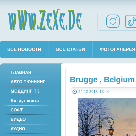
wWw.ZeXe.De
ВСЕ НОВОСТИ
ВСЕ СТАТЬИ
ФОТОГАЛЕРЕЯ
ГЛАВНАЯ
Brugge , Belgium
АВТО ТЮННИНГ
МОДДИНГ ПК
24-12-2013, 13:44
Вокруг света
СОФТ
ВИДЕО
АУДИО