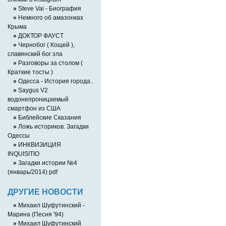
»
Steve Vai - Биография
»
Немного об амазонках
Крыма
»
ДОКТОР ФАУСТ
»
Чернобог ( Кощей ),
славянский бог зла
»
Разговоры за столом (
Краткие тосты )
»
Одесса - История города..
»
Saygus V2
водонепроницаемый
смартфон из США
»
Библейские Сказания
»
Ложь историков. Загадки
Одессы
»
ИНКВИЗИЦИЯ
INQUISITIO
»
Загадки истории №4
(январь/2014) pdf
ДРУГИЕ НОВОСТИ
»
Михаил Шуфутинский -
Марина (Песня '94)
»
Михаил Шуфутинский