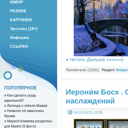
ЮМОР
РАЗНОЕ
КАРТИНКИ
Эротика (18+)
Информа
ССЫЛКИ
»
Читать Дальше »»»»»»)
Просмотров: (11181)
Раздел:
Вокруг
ПОПУЛЯРНОЕ
Иерони́м Босх .
»
Как сделать грудь
наслаждений
идеальной?
»
Легенда о гибели Мамая
»
Немного об амазонках
24-12-2013, 01:56
Крыма
»
Маруся Климова разделась
для Maxim (5 фото)