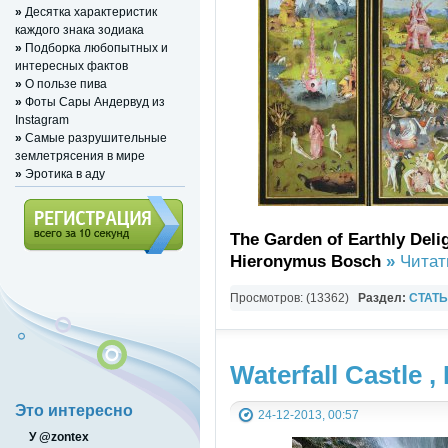
»
Десятка характеристик
каждого знака зодиака
»
Подборка любопытных и
интересных фактов
»
О пользе пива
»
Фоты Сары Андервуд из
Instagram
»
Самые разрушительные
землетрясения в мире
»
Эротика в аду
The Garden of Earthly Deli
Hieronymus Bosch
»
Читат
Регистрация (всего за 10
секунд)
Просмотров: (13362)
Раздел:
СТАТ
Waterfall Castle ,
Это интересно
24-12-2013, 00:57
У @zontex