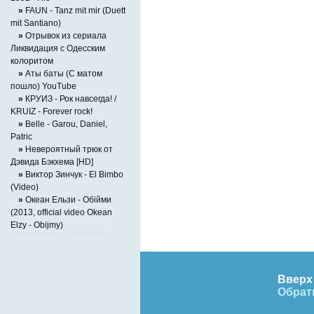
»
FAUN - Tanz mit mir (Duett
mit Santiano)
»
Отрывок из сериала
Ликвидация с Одесским
колоритом
»
Аты баты (С матом
пошло) YouTube
»
КРУИЗ - Рок навсегда! /
KRUIZ - Forever rock!
»
Belle - Garou, Daniel,
Patric
»
Невероятный трюк от
Дэвида Бэкхема [HD]
»
Виктор Зинчук - El Bimbo
(Video)
»
Океан Ельзи - Обійми
(2013, official video Okean
Elzy - Obijmy)
Вверх 
Обрат