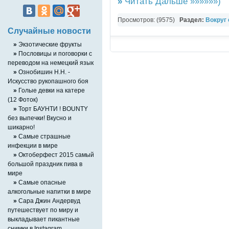
»
Читать Дальше »»»»»»)
Просмотров: (9575)
Раздел:
Вокруг 
Случайные новости
Картинки
»
Экзотические фрукты
»
Пословицы и поговорки с
переводом на немецкий язык
»
Ознобишин Н.Н. -
Искусство рукопашного боя
»
Голые девки на катере
(12 Фоток)
»
Торт БАУНТИ ! BOUNTY
без выпечки! Вкусно и
шикарно!
»
Самые страшные
инфекции в мире
»
Октоберфест 2015 самый
большой праздник пива в
мире
»
Cамые опасные
алкогольные напитки в мире
»
Сара Джин Андервуд
путешествует по миру и
выкладывает пикантные
снимки в Instagram