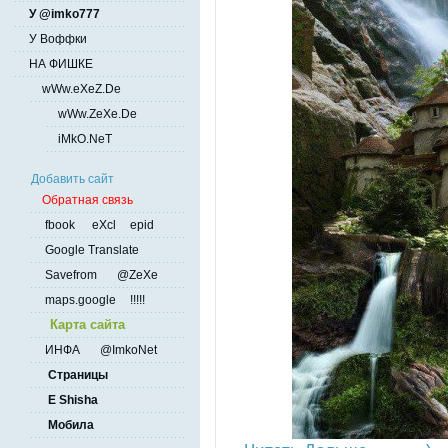
У @imko777
У Воффки
НА ФИШКЕ
wWw.eXeZ.De
wWw.ZeXe.De
iMkO.NeT
Добавить сайт
Обратная связь
fbook
eXcl
epid
Google Translate
Savefrom
@ZeXe
maps.google
!!!!!
Карта сайта
ИНФА
@ImkoNet
Страницы
E Shisha
Мобила