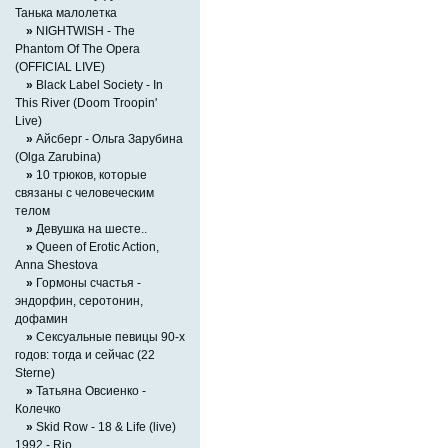
Танька малолетка
»
NIGHTWISH - The
Phantom Of The Opera
(OFFICIAL LIVE)
»
Black Label Society - In
This River (Doom Troopin'
Live)
»
Айсберг - Ольга Зарубина
(Olga Zarubina)
»
10 трюков, которые
связаны с человеческим
телом
»
Девушка на шесте..
»
Queen of Erotic Action,
Аnna Shestova
»
Гормоны счастья -
эндорфин, серотонин,
дофамин
»
Сексуальные певицы 90-х
годов: тогда и сейчас (22
Sterne)
»
Татьяна Овсиенко -
Колечко
»
Skid Row - 18 & Life (live)
1992 - Rio