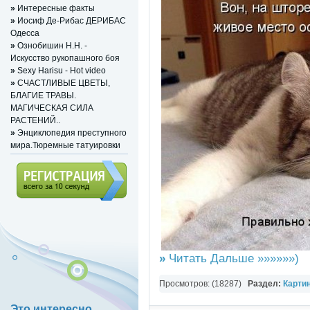
»
Интересные факты
»
Иосиф Де-Рибас ДЕРИБАС
Одесса
»
Ознобишин Н.Н. -
Искусство рукопашного боя
»
Sexy Harisu - Hot video
»
СЧАСТЛИВЫЕ ЦВЕТЫ,
БЛАГИЕ ТРАВЫ.
МАГИЧЕСКАЯ СИЛА
РАСТЕНИЙ..
»
Энциклопедия преступного
мира.Тюремные татуировки
Регистрация (всего за 10
секунд)
»
Читать Дальше »»»»»»)
Просмотров: (18287)
Раздел:
Карти
Это интересно