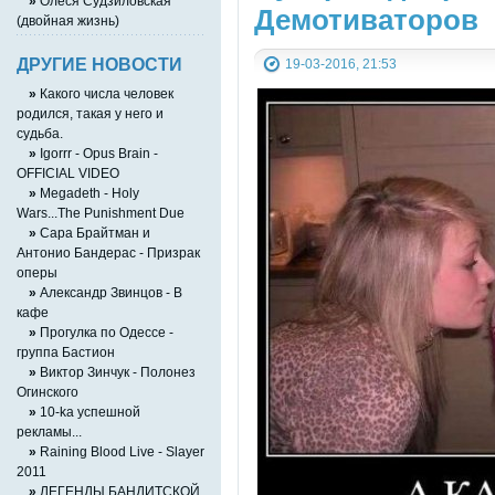
»
Олеся Судзиловская
Демотиваторов
(двойная жизнь)
ДРУГИЕ НОВОСТИ
19-03-2016, 21:53
»
Какого числа человек
родился, такая у него и
судьба.
»
Igorrr - Opus Brain -
OFFICIAL VIDEO
»
Megadeth - Holy
Wars...The Punishment Due
»
Сара Брайтман и
Антонио Бандерас - Призрак
оперы
»
Александр Звинцов - В
кафе
»
Прогулка по Одессе -
группа Бастион
»
Виктор Зинчук - Полонез
Огинского
»
10-ka успешной
рекламы...
»
Raining Blood Live - Slayer
2011
»
ЛЕГЕНДЫ БАНДИТСКОЙ