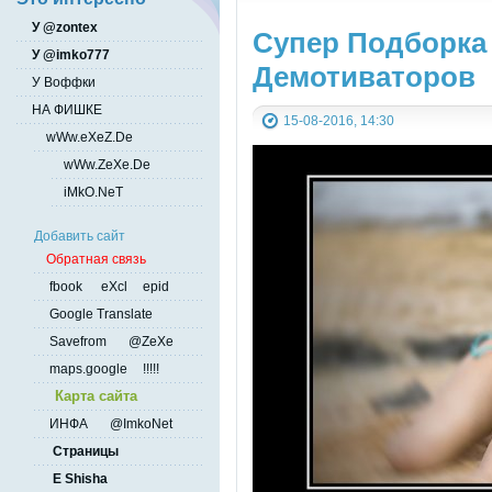
У @zontex
Супер Подборка
У @imko777
Демотиваторов
У Воффки
НА ФИШКЕ
15-08-2016, 14:30
wWw.eXeZ.De
wWw.ZeXe.De
iMkO.NeT
Добавить сайт
Обратная связь
fbook
eXcl
epid
Google Translate
Savefrom
@ZeXe
maps.google
!!!!!
Карта сайта
ИНФА
@ImkoNet
Страницы
E Shisha