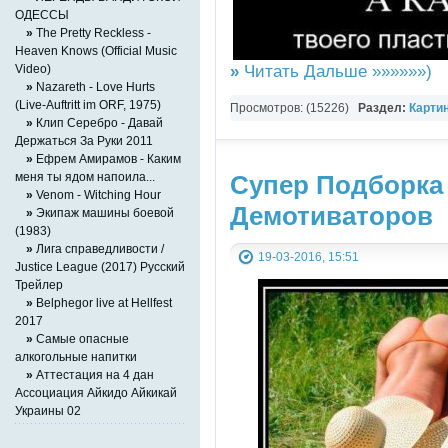
ОДЕССЫ
»
The Pretty Reckless -
Heaven Knows (Official Music
»
Читать Дальше »»»»»»)
Video)
»
Nazareth - Love Hurts
(Live-Auftritt im ORF, 1975)
Просмотров: (15226)
Раздел:
Карти
»
Клип Серебро - Давай
Держаться За Руки 2011
»
Ефрем Амирамов - Каким
меня ты ядом напоила...
Супер Подборка
»
Venom - Witching Hour
Демотиваторов
»
Экипаж машины боевой
(1983)
»
Лига справедливости /
19-03-2016, 15:51
Justice League (2017) Русский
Трейлер
»
Belphegor live at Hellfest
2017
»
Cамые опасные
алкогольные напитки
»
Аттестация на 4 дан
Ассоциация Айкидо Айкикай
Украины 02