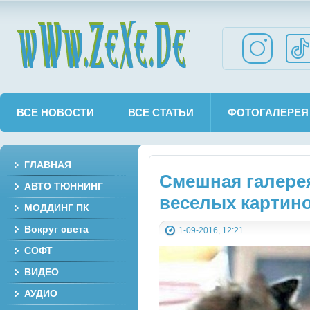
wWw.ZeXe.De
ВСЕ НОВОСТИ
ВСЕ СТАТЬИ
ФОТОГАЛЕРЕЯ
ГЛАВНАЯ
Смешная галере
АВТО ТЮННИНГ
веселых картино
МОДДИНГ ПК
Вокруг света
1-09-2016, 12:21
СОФТ
ВИДЕО
АУДИО