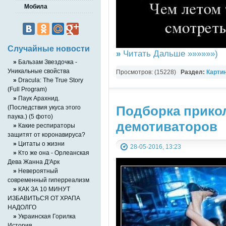
Мобила
Случайные новости
»
Читать Дальше »»»»»»)
»
Бальзам Звездочка -
Уникальные свойства
Просмотров: (15228)
Раздел:
Карти
»
Dracula: The True Story
(Full Program)
»
Паук Арахнид.
Подборка прико
(Последствия укуса этого
паука.) (5 фото)
демотиваторов
»
Какие респираторы
защитят от коронавируса?
»
Цитаты о жизни
28-05-2016, 13:23
»
Кто же она - Орлеанская
Дева Жанна Д'Арк
»
Невероятный
современный гиперреализм
»
КАК ЗА 10 МИНУТ
ИЗБАВИТЬСЯ ОТ ХРАПА
НАДОЛГО
»
Украинская Горилка
История