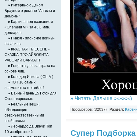
»
Интервью с Дэном
Брауном о романе "Ангелы и
Демоны"
»
Картина под названием
«Onement Vi» за 43,8 млн.
долларов
»
Нинзя - японские воины-
ассасины
»
КРАСНАЯ ПЛЕСЕНЬ -
СКАЗКА ПРО АЙБОЛИТА.
РАБОЧИЙ ВАРИАНТ.
»
Рецепты для завтрака на
основе яиц.
»
Колодец Иакова ( США )
»
ТОП 10 самых
знаменитых коктейлей
»
Банный день 15 Fotok для
»
Читать Дальше »»»»»»)
Очень взрослых
»
Реальные вещи,
Просмотров: (32037)
Раздел:
Карти
обладающие
сверхъестественными
свойствами
»
Леонардо да Винчи Топ
Супер Подборка
10 изобретений