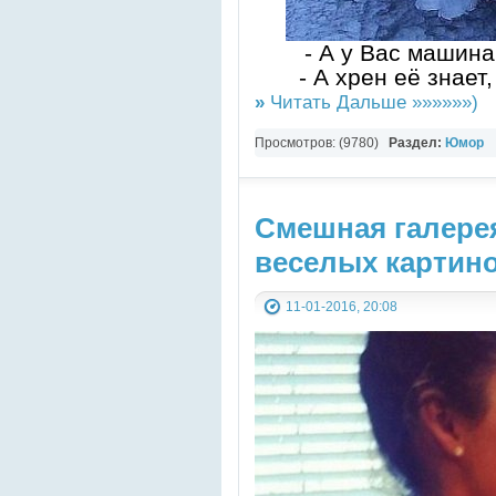
- А у Вас машин
- А хрен её зна
»
Читать Дальше »»»»»»)
Просмотров: (9780)
Раздел:
Юмор
Смешная галере
веселых картин
11-01-2016, 20:08