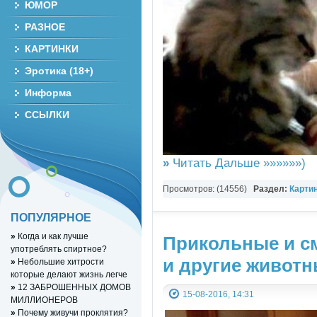
ЮМОР
РАЗНОЕ
КАРТИНКИ
Эротика (18+)
Информа
ССЫЛКИ
»
Читать Дальше »»»»»»)
Просмотров: (14556)
Раздел:
Карти
ПОПУЛЯРНОЕ
»
Когда и как лучше
Прикольные и с
употреблять спиртное?
и другие живот
»
Небольшие хитрости
которые делают жизнь легче
»
12 ЗАБРОШЕННЫХ ДОМОВ
15-08-2016, 14:31
МИЛЛИОНЕРОВ
»
Почему живучи проклятия?