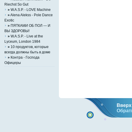
Riechst So Gut
»
W.A.S.P. - LOVE Machine
»
Alena Alekss - Pole Dance
Exotic
»
ПЯТКАМИ ОБ ПОЛ — И
ВЫ ЗДОРОВЫ!
»
W.A.S.P. - Live at the
Lyceum, London 1984
»
10 продуктов, которые
всегда должны быть в доме
»
Контра - Господа
Офицеры
Вверх 
Обрат