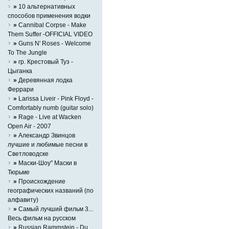
»
10 альтернативных
способов применения водки
»
Cannibal Corpse - Make
Them Suffer -OFFICIAL VIDEO
»
Guns N' Roses - Welcome
To The Jungle
»
гр. Крестовый Туз -
Цыганка
»
Деревянная лодка
Феррари
»
Larissa Liveir - Pink Floyd -
Comfortably numb (guitar solo)
»
Rage - Live at Wacken
Open Air - 2007
»
Александр Звинцов
лучшие и любимые песни в
Светловодске
»
Маски-Шоу" Маски в
Тюрьме
»
Происхождение
географических названий (по
алфавиту)
»
Самый лучший фильм 3...
Весь фильм на русском
»
Russian Rammstein - Du