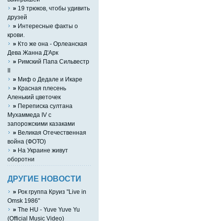
»
19 трюков, чтобы удивить
друзей
»
Интересные факты о
крови.
»
Кто же она - Орлеанская
Дева Жанна Д'Арк
»
Римский Папа Сильвестр
II
»
Миф о Дедале и Икаре
»
Красная плесень
Аленький цветочек
»
Переписка султана
Мухаммеда IV с
запорожскими казаками
»
Великая Отечественная
война (ФОТО)
»
На Украине живут
оборотни
ДРУГИЕ НОВОСТИ
»
Рок группа Круиз "Live in
Omsk 1986"
»
The HU - Yuve Yuve Yu
(Official Music Video)