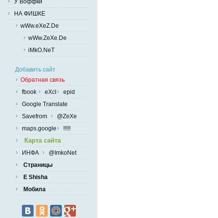
У Воффки
НА ФИШКЕ
wWw.eXeZ.De
wWw.ZeXe.De
iMkO.NeT
Добавить сайт
Обратная связь
fbook
eXcl
epid
Google Translate
Savefrom
@ZeXe
maps.google
!!!!!
Карта сайта
ИНФА
@ImkoNet
Страницы
E Shisha
Мобила