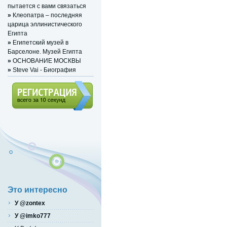
пытается с вами связаться
»
Клеопатра – последняя
царица эллинистического
Египта
»
Египетский музей в
Барселоне. Музей Египта
»
ОСНОВАНИЕ МОСКВЫ
»
Steve Vai - Биография
Регистрация (всего за 10
секунд)
Это интересно
У @zontex
У @imko777