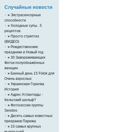
Случайные новости
»
Экстрасенсорные
способности
»
Холодные супы.. 5
рецептов
»
Просто стриптиз
(ВИДЕО)
»
Рождественские
праздники и Новый год
»
30 Завораживающих
Фоток полуобнажённых
женщин
»
Банный день 15 Fotok для
Очень взрослых
»
Украинская Горилка
История
»
Адрес Атлантиды -
Кельтский шельф?
»
Фотосессии группы
Serebro
»
Десять самых известных
призраков Парижа
»
10 самых крупных
выигрышей