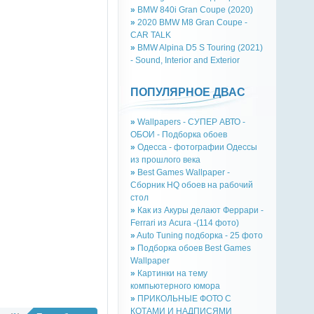
»
BMW 840i Gran Coupe (2020)
»
2020 BMW M8 Gran Coupe -
CAR TALK
»
BMW Alpina D5 S Touring (2021)
- Sound, Interior and Exterior
ПОПУЛЯРНОЕ ДВАС
»
Wallpapers - СУПЕР АВТО -
ОБОИ - Подборка обоев
»
Одесса - фотографии Одессы
из прошлого века
»
Best Games Wallpaper -
Сборник HQ обоев на рабочий
стол
»
Как из Акуры делают Феррари -
Ferrari из Acura -(114 фото)
»
Auto Tuning подборка - 25 фото
»
Подборка обоев Best Games
Wallpaper
»
Картинки на тему
компьютерного юмора
»
ПРИКОЛЬНЫЕ ФОТО С
КОТАМИ И НАДПИСЯМИ