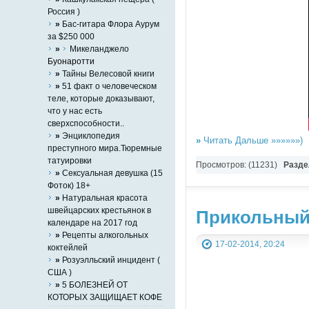
Россия )
»
Бас-гитара Флора Аурум
за $250 000
»
Микеланджело
Буонаротти
»
Тайны Велесовой книги
»
51 факт о человеческом
теле, которые доказывают,
что у нас есть
сверхспособности..
»
Энциклопедия
»
Читать Дальше »»»»»»)
преступного мира.Тюремные
татуировки
Просмотров: (11231)
Разде
»
Сексуальная девушка (15
Фоток) 18+
»
Натуральная красота
швейцарских крестьянок в
Прикольный 
календаре на 2017 год
»
Рецепты алкогольных
17-02-2014, 20:24
коктейлей
»
Розуэлльский инцидент (
США )
»
5 БОЛЕЗНЕЙ ОТ
КОТОРЫХ ЗАЩИЩАЕТ КОФЕ