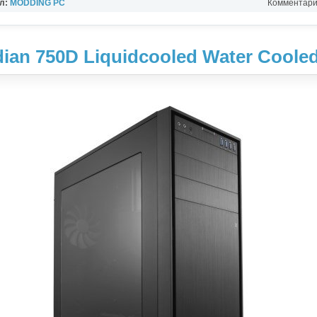
л:
MODDING PC
Комментарии
dian 750D Liquidcooled Water Coole