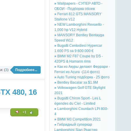
»
Wallpapers - СУПЕР АВТО -
ОБОИ - Подборка обоев
»
Ferrari 812 GTS MANSORY
Stallone V12
»
NEW Lamborghini Revuelto -
1,000 hp V12 Hybrid
»
MANSORY Bentley Bentayga
Speed W12
»
Bugatti Centodieci Hypercar
1.600 PS за 9 600 000 €
»
BMW M2 F87 Coupe by DS -
420PS & Hamann rims
»
Как из Акуры делают Феррари -
: (
3
)
Подробнее...
Ferrari из Acura -(114 фото)
»
Auto Tuning подборка - 25 фото
»
Bentley Bacalar за $1.9M
»
Volkswagen Golf GTE Skylight
X 480, 16
2021
»
Bugatti Chiron Sport - Les L
égendes du Ciel - Limited
»
Lamborghini Countach LPI 800-
+1
4
»
BMW M3 Competition 2021
»
Гибридный суперкар
Lamborghini Sian Родстер