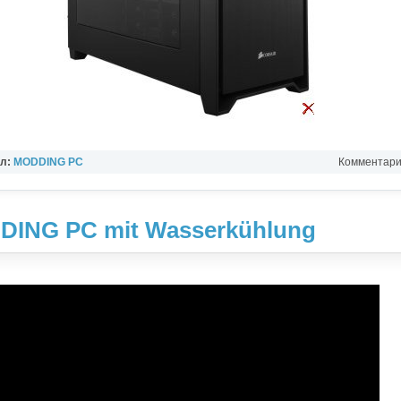
ел:
MODDING PC
Комментарии
ING PC mit Wasserkühlung