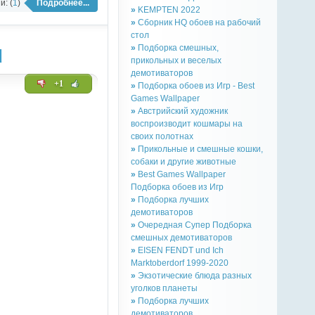
: (
1
)
Подробнее...
»
KEMPTEN 2022
»
Сборник HQ обоев на рабочий
стол
»
Подборка смешных,
d
прикольных и веселых
демотиваторов
+1
»
Подборка обоев из Игр - Best
Games Wallpaper
»
Австрийский художник
воспроизводит кошмары на
своих полотнах
»
Прикольные и смешные кошки,
собаки и другие животные
»
Best Games Wallpaper
Подборка обоев из Игр
»
Подборка лучших
демотиваторов
»
Очередная Супер Подборка
смешных демотиваторов
»
EISEN FENDT und Ich
Marktoberdorf 1999-2020
»
Экзотические блюда разных
уголков планеты
»
Подборка лучших
демотиваторов