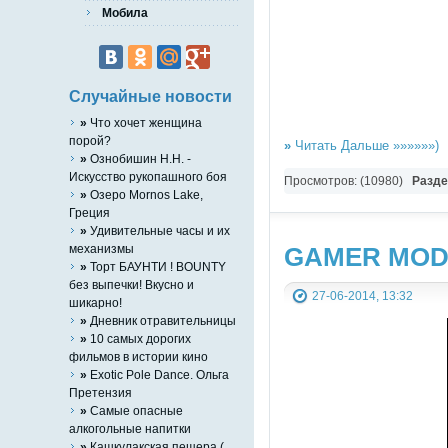
Мобила
Случайные новости
»
Что хочет женщина
порой?
»
Читать Дальше »»»»»»)
»
Ознобишин Н.Н. -
Искусство рукопашного боя
Просмотров: (10980)
Разд
»
Озеро Mornos Lake,
Греция
»
Удивительные часы и их
механизмы
GAMER MODD
»
Торт БАУНТИ ! BOUNTY
без выпечки! Вкусно и
27-06-2014, 13:32
шикарно!
»
Дневник отравительницы
»
10 самых дорогих
фильмов в истории кино
»
Exotic Pole Dance. Ольга
Претензия
»
Cамые опасные
алкогольные напитки
»
Кашкулакская пещера (