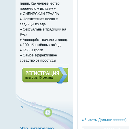
грипп. Как человечество
пережило « испанку »
»
СИБИРСКИЙ ГРААЛЬ
»
Неизвестная песня с
задницы из ада
»
Сексуальные традиции на
Руси
»
Аненербе - начало и конец.
»
100 обнажённых звёзд
»
Тайны крови
»
Самое эффективное
средство от простуды
Регистрация (всего за 10
секунд)
»
Читать Дальше »»»»»»)
Это интересно