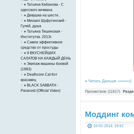
»
Татьяна Кабанова - С
одесского кичмана
»
Девушка на шесте..
»
Михаил Шуфутинский -
Гуляй, душа
»
Татьяна Тишинская -
Институтка. 2013г.
»
Самое эффективное
средство от простуды
»
9 ВКУСНЕЙШИХ
САЛАТОВ НА КАЖДЫЙ ДЕНЬ
»
Экипаж машины боевой
(1983)
»
Deathcore Cat Кот
красавец
»
Читать Дальше »»»»»»)
»
BLACK SABBATH -
Paranoid (Official Video)
Просмотров: (11617)
Разде
Моддинг ком
10-01-2014, 19:42