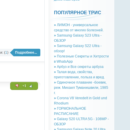
ПОПУЛЯРНОЕ ТРИС
»
ЛИМОН - универсальное
средство от многих болезней.
»
Samsung Galaxy S23 Ultra -
ОБЗОР
»
Samsung Galaxy S22 Ultra -
обзор!
: (
1
)
Подробнее...
»
Полезные Секреты и Хитрости
в WhatsApp
»
Арбуз и Все секреты арбуза
»
Талая вода, свойства,
приготовление, польза и вред.
»
Одиночное плавание -боевик,
+1
реж. Михаил Туманишвили, 1985
г.
»
Corona V8 Veredelt in Gold und
Rhodium
»
ГОРМОНАЛЬНОЕ
РАСПИСАНИЕ
»
Galaxy S20 ULTRA 5G - 108MP -
ОБЗОР
»
Samsung Galaxy Note 20 Ultra