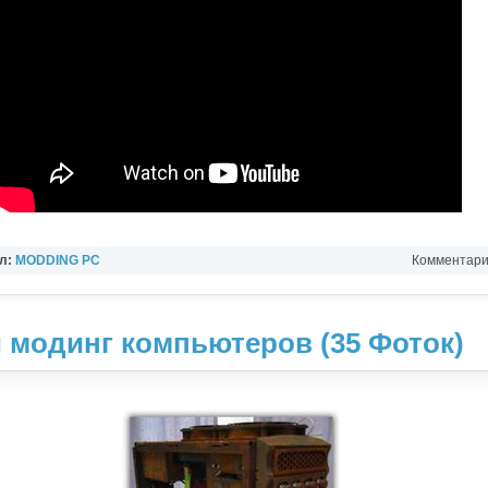
л:
MODDING PC
Комментарии
модинг компьютеров (35 Фоток)