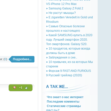
VS iPhone 12 Pro Max
»
Samsung Galaxy Z Fold 2
»
Не растут мышцы?
»
E zigaretten Veredelt in Gold und
Rhodium
»
Самые Опасные болезни
прошлого и настоящего
»
Какой SAMSUNG купить в 2020
году. Лучший смартфон 2020.
Топ смартфонов. Galaxy S20.
»
10 продуктов, которые всегда
должны быть в доме
»
Заблуждения о сне..
: (
0
)
Подробнее...
»
10 привычек, из-за которых Мы
стареем
»
Форсаж 9 FAST AND FURIOUS
9 Русский трейлер (2020)
А ТАК ЖЕ...
+1
Что знает о нас интернет
Последние комменты
Cтатическиe страницы
iMkO.NeT