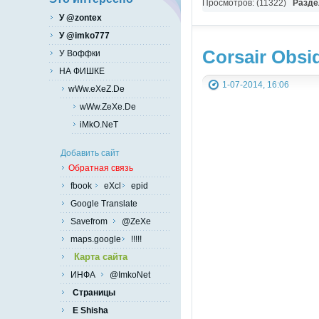
Просмотров: (11322)
Разде
У @zontex
У @imko777
Corsair Obsi
У Воффки
НА ФИШКЕ
1-07-2014, 16:06
wWw.eXeZ.De
wWw.ZeXe.De
iMkO.NeT
Добавить сайт
Обратная связь
fbook
eXcl
epid
Google Translate
Savefrom
@ZeXe
maps.google
!!!!!
Карта сайта
ИНФА
@ImkoNet
Страницы
E Shisha