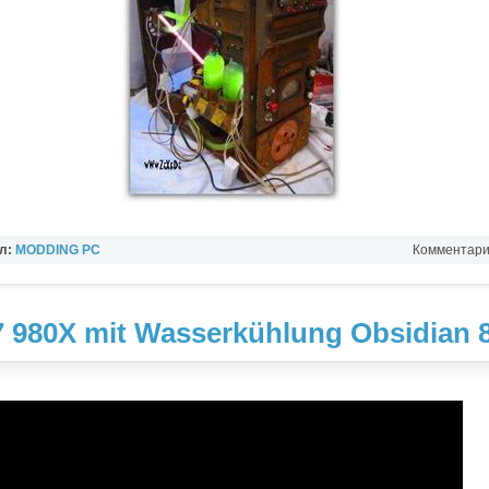
л:
MODDING PC
Комментарии
 980X mit Wasserkühlung Obsidian 