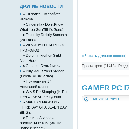
ДРУГИЕ НОВОСТИ
»
10 полезных свойств
чеснока
»
Cinderella - Don't Know
What You Got (Till It's Gone)
»
Tattoo by Dmitriy Samohin
(20 Fotos)
»
20 МИНУТ ОТБОРНЫХ
ПРИКОЛОВ
»
Doro - In Freiheit Stirbt
»
Читать Дальше »»»»»»)
Mein Herz
»
Серега - Белый мерин
Просмотров: (11413)
Разде
»
Billy Idol - Sweet Sixteen
(Official Music Video)
»
Прикольные 17
GAMER PC I7
мгновений весны
»
W.A.S.P ♠ Sleeping (In The
Fire) ♠ Live At The Lyceum
13-01-2014, 20:40
»
MARILYN MANSON -
THIRD DAY OF A SEVEN DAY
BINGE
»
Полина Агуреева -
романс "Мне тебя уже не
надо" ("Исаев")