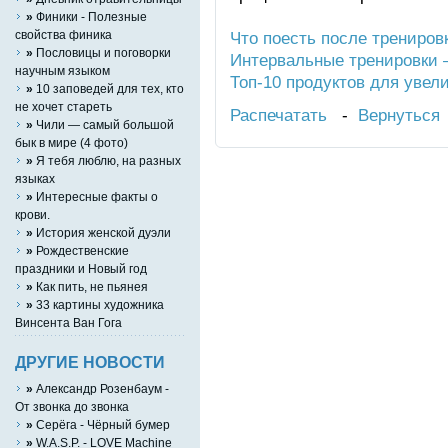
»
Финики - Полезные
Что поесть после трениро
свойства финика
»
Пословицы и поговорки
Интервальные тренировки –
научным языком
Топ-10 продуктов для уве
»
10 заповедей для тех, кто
не хочет стареть
Распечатать
-
Вернуться
»
Чили — самый большой
бык в мире (4 фото)
»
Я тебя люблю, на разных
языках
»
Интересные факты о
крови.
»
История женской дуэли
»
Рождественские
праздники и Новый год
»
Как пить, не пьянея
»
33 картины художника
Винсента Ван Гога
ДРУГИЕ НОВОСТИ
»
Александр Розенбаум -
От звонка до звонка
»
Серёга - Чёрный бумер
»
W.A.S.P. - LOVE Machine