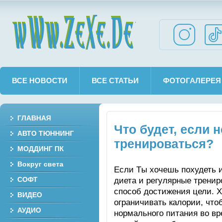
wWw.ZeXe.De
ВСЕ НОВОСТИ
ВСЕ СТАТЬИ
ФОТОГАЛЕРЕЯ
ГЛАВНАЯ
Что будет, если н
АВТО ТЮННИНГ
тренироваться?
МОДДИНГ ПК
Вокруг света
Если Tы хочешь похудеть 
диета и регулярные трени
СОФТ
способ достижения цели. Х
ВИДЕО
ограничивать калории, что
АУДИО
нормального питания во вр