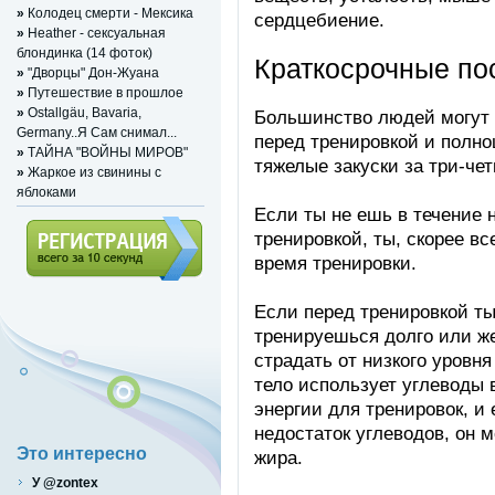
»
Колодец смерти - Мексика
сердцебиение.
»
Heather - сексуальная
блондинка (14 фоток)
Краткосрочные по
»
"Дворцы" Дон-Жуана
»
Путешествие в прошлое
»
Ostallgäu, Bavaria,
Большинство людей могут с
Germany..Я Сам снимал...
перед тренировкой и полн
»
ТАЙНА "ВОЙНЫ МИРОВ"
тяжелые закуски за три-че
»
Жаркое из свинины с
яблоками
Если ты не ешь в течение 
тренировкой, ты, скорее вс
время тренировки.
Регистрация (всего за 10
Если перед тренировкой ты
секунд)
тренируешься долго или ж
страдать от низкого уровня
тело использует углеводы 
энергии для тренировок, и
недостаток углеводов, он 
Это интересно
жира.
У @zontex