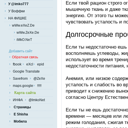
Если твой рацион строго о
У @imko777
мышечную ткань и даже тка
У Воффки
энергию. От этого ты мож
НА ФИШКЕ
чувствовать усталость и п
wWw.eXeZ.De
Долгосрочные пр
wWw.ZeXe.De
iMkO.NeT
Если ты недостаточно ешь 
Добавить сайт
восполняешь углеводы, жир
Обратная связь
использует во время трени
fbook
eXcl
epid
недостаточности питания, 
Google Translate
Анемия, или низкое содер
Savefrom
@ZeXe
усталость и слабость во в
maps.google
!!!!!
приводит к снижению выно
Карта сайта
согласно Центру Естествен
ИНФА
@ImkoNet
Страницы
Если ты не ешь достаточно
E Shisha
времени — месяцев или ле
режим голодания, сжигая т
Мобила