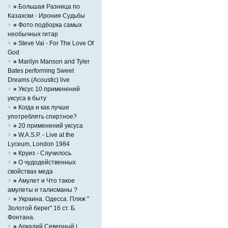
»
Большая Разница по
Казахски - Ирония Судьбы
»
Фото подборка самых
необычных гитар
»
Steve Vai - For The Love Of
God
»
Marilyn Manson and Tyler
Bates performing Sweet
Dreams (Acoustic) live
»
Уксус 10 применений
уксуса в быту
»
Когда и как лучше
употреблять спиртное?
»
20 применений уксуса
»
W.A.S.P. - Live at the
Lyceum, London 1984
»
Круиз - Случилось
»
О чудодейственных
свойствах меда
»
Амулет и Что такое
амулеты и талисманы ?
»
Украина. Одесса. Пляж "
Золотой берег" 16 ст. Б.
Фонтана.
»
Аркадий Северный |