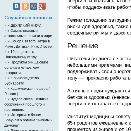
энергию, и хватаясь за вс
чтобы поддерживать работ
Случайные новости
Режим голодания затрудняе
риски для здоровья, такие 
»
ДВУЛИКИЙ ЯНУС
»
Cамые опасные
сердечные ритмы и даже с
алкогольные напитки в мире
»
Собор Святого Петра в
Решение
Риме , Ватикан, Рим, Италия
»
10 рецептов к
Hовогоднему столу
Питательная диета с част
»
Продукты очищающие
небольшими приемами пищи
организм лучше, чем
поддерживать свои энергет
лекарства..
телу — прекрасно работать
»
Микеланджело
Буонаротти
»
Кашкулакская пещера (
Активные люди нуждаются 
Россия )
белков и здоровых (ненас
»
Чудеса света. Великие
энергию и оставаться здо
сооружения прошлого и
настоящего.
»
Интервью с Дэном
Институт медицины совету
Брауном о романе "Ангелы и
65 процентов ежедневных к
Демоны"
процентов из жиров и от 10
»
Дневник отравительницы