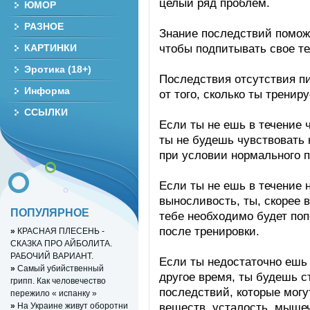
целый ряд проблем.
ЮМОР
РАЗНОЕ
Знание последствий помож
чтобы подпитывать свое те
КАРТИНКИ
Эротика (18+)
Последствия отсутствия пи
Информа
от того, сколько ты тренир
ССЫЛКИ
Если ты не ешь в течение 
ты не будешь чувствовать 
при условии нормального п
Если ты не ешь в течение 
выносливость, ты, скорее 
ПОПУЛЯРНОЕ
тебе необходимо будет поп
после тренировки.
»
КРАСНАЯ ПЛЕСЕНЬ -
СКАЗКА ПРО АЙБОЛИТА.
РАБОЧИЙ ВАРИАНТ.
Если ты недостаточно ешь
»
Самый убийственный
другое время, ты будешь с
грипп. Как человечество
последствий, которые могу
пережило « испанку »
веществ, усталость, мыше
»
На Украине живут оборотни