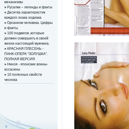
механизмы
»
Русалки – легенды и факты
»
Десятка характеристик
каждого знака зодиака
»
Организм человека. Цифры
и факты.
»
100 подвигов ,которые
должен совершить в своей
жизни настоящий мужчина.
»
КРАСНАЯ ПЛЕСЕНЬ -
ПАНК-ОПЕРА "ЗОЛУШКА".
ПОЛНАЯ ВЕРСИЯ.
»
Нинзя - японские воины-
ассасины
»
10 полезных свойств
чеснока
Регистрация (всего за 10
секунд)