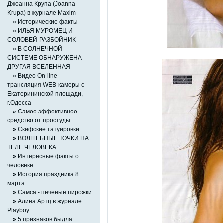
Джоанна Крупа (Joanna
Krupa) в журнале Maxim
»
Исторические факты
»
ИЛЬЯ МУРОМЕЦ И
СОЛОВЕЙ-РАЗБОЙНИК
»
В СОЛНЕЧНОЙ
СИСТЕМЕ ОБНАРУЖЕНА
ДРУГАЯ ВСЕЛЕННАЯ
»
Видео On-line
трансляция WEB-камеры с
Екатерининской площади,
г.Одесса
»
Самое эффективное
средство от простуды
»
Скифские татуировки
»
ВОЛШЕБНЫЕ ТОЧКИ НА
ТЕЛЕ ЧЕЛОВЕКА
»
Интересные факты о
человеке
»
История праздника 8
марта
»
Cамса - печеные пирожки
»
Алина Артц в журнале
Playboy
»
5 признаков быдла