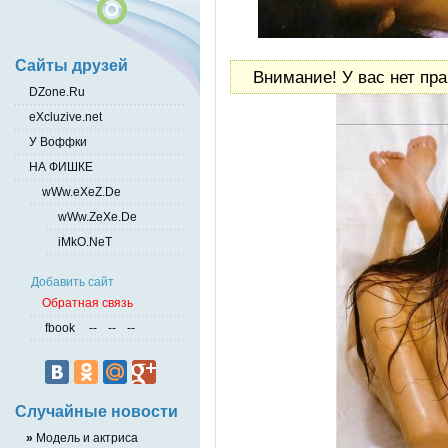
Сайты друзей
Внимание! У вас нет пра
DZone.Ru
eXcluzive.net
У Воффки
НА ФИШКЕ
wWw.eXeZ.De
wWw.ZeXe.De
iMkO.NeT
Добавить сайт
Обратная связь
fbook
--
--
--
Случайные новости
»
Mодель и актриса