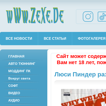
wWw.ZeXe.De
ВСЕ НОВОСТИ
ВСЕ СТАТЬИ
ФОТОГАЛЕРЕЯ
Сайт может содерж
ГЛАВНАЯ
Вам нет 18 лет, по
АВТО ТЮННИНГ
МОДДИНГ ПК
Люси Пиндер раз
Вокруг света
СОФТ
ВИДЕО
АУДИО