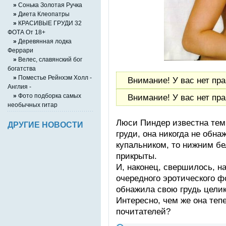
»
Сонька Золотая Ручка
»
Диета Клеопатры
»
КРАСИВЫЕ ГРУДИ 32
ФОТА От 18+
»
Деревянная лодка
Феррари
»
Велес, славянский бог
богатства
»
Поместье Рейнхэм Холл -
Внимание! У вас нет пра
Англия -
»
Фото подборка самых
Внимание! У вас нет пра
необычных гитар
Люси Пиндер известна тем,
ДРУГИЕ НОВОСТИ
груди, она никогда не обна
купальником, то нижним бе
прикрыты.
И, наконец, свершилось, н
очередного эротического ф
обнажила свою грудь цели
Интересно, чем же она теп
почитателей?