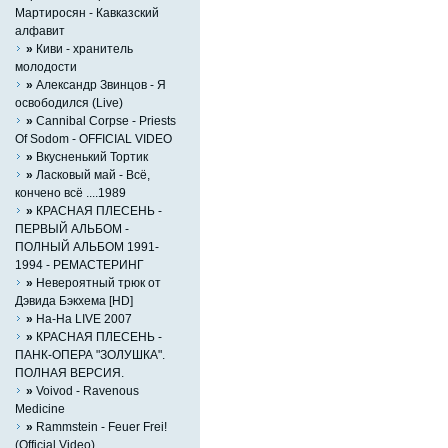
Мартиросян - Кавказский
алфавит
»
Киви - хранитель
молодости
»
Александр Звинцов - Я
освободился (Live)
»
Cannibal Corpse - Priests
Of Sodom - OFFICIAL VIDEO
»
Вкусненький Тортик
»
Ласковый май - Всё,
кончено всё ....1989
»
КРАСНАЯ ПЛЕСЕНЬ -
ПЕРВЫЙ АЛЬБОМ -
ПОЛНЫЙ АЛЬБОМ 1991-
1994 - РЕМАСТЕРИНГ
»
Невероятный трюк от
Дэвида Бэкхема [HD]
»
На-На LIVE 2007
»
КРАСНАЯ ПЛЕСЕНЬ -
ПАНК-ОПЕРА "ЗОЛУШКА".
ПОЛНАЯ ВЕРСИЯ.
»
Voivod - Ravenous
Medicine
»
Rammstein - Feuer Frei!
(Official Video)