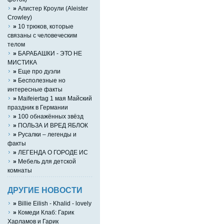
»
Алистер Кроули (Aleister
Crowley)
»
10 трюков, которые
связаны с человеческим
телом
»
БАРАБАШКИ - ЭТО НЕ
МИСТИКА
»
Eще про дуэли
»
Бесполезные но
интересные факты
»
Maifeiertag 1 мая Майский
праздник в Германии
»
100 обнажённых звёзд
»
ПОЛЬЗА И ВРЕД ЯБЛОК
»
Русалки – легенды и
факты
»
ЛЕГЕНДА О ГОРОДЕ ИС
»
Мебель для детской
комнаты
ДРУГИЕ НОВОСТИ
»
Billie Eilish - Khalid - lovely
»
Комеди Клаб: Гарик
Харламов и Гарик