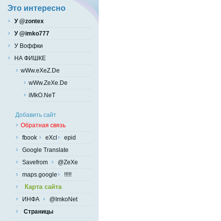
Это интересно
У @zontex
У @imko777
У Воффки
НА ФИШКЕ
wWw.eXeZ.De
wWw.ZeXe.De
iMkO.NeT
Добавить сайт
Обратная связь
fbook
eXcl
epid
Google Translate
Savefrom
@ZeXe
maps.google
!!!!!
Карта сайта
ИНФА
@ImkoNet
Страницы