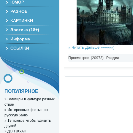
ЮМОР
РАЗНОЕ
КАРТИНКИ
Эротика (18+)
Информа
»
Читать Дальше »»»»»»)
ССЫЛКИ
Просмотров: (20973)
Раздел:
Wallpapers,Знаменитости,Приколы,Э
ПОПУЛЯРНОЕ
»
Вампиры в культуре разных
стран
»
Интересные факты про
русскую баню
»
19 трюков, чтобы удивить
друзей
»
ДОН ЖУАН