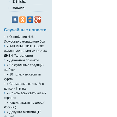
E Shisha
Мобила
Случайные новости
»
Ознобишин Н.Н. -
Искусство рукопашного боя
»
КАК ИЗМЕНИТЬ СВОЮ
ЖИЗНЬ ЗА 12 МАГИЧЕСКИХ
ДНЕЙ (Астрология)
»
Денежные приметы
»
Сексуальные традиции
на Руси
»
10 полезных свойств
хурмы
»
Сарматские воины IV в.
до н.э. - III в. н.э.
»
Список всех статических
страниц
»
Кашкулакская пещера (
Россия )
»
Девушка в бикини (12
фоток)