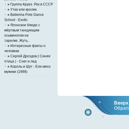
»
Группа Круиз. Рок в СССР
»
Утка или кролик
»
Ballerina Pole Dance
School - Exotic
»
Японское блюдо с
мёртвым танцующим
осьминогом на
тарелке..Жуть..
»
Интересные факты о
человеке
»
Сергей Дроздов ( Синяя
птица ) - Снег и лед
»
Король и Шут - Ели мясо
мужики (1998)
Вверх 
Обрат