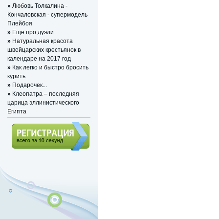
»
Любовь Толкалина -
Кончаловская - супермодель
Плейбоя
»
Eще про дуэли
»
Натуральная красота
швейцарских крестьянок в
календаре на 2017 год
»
Как легко и быстро бросить
курить
»
Подарочек...
»
Клеопатра – последняя
царица эллинистического
Египта
Регистрация (всего за 10
секунд)