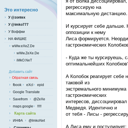
я от Волка диссоциировал, 
регрессирую на
Это интересно
максимальную дистанцию.
У @zontex
У @imko777
И курсирует себе дальше. Н
оппозиции к нему
У Воффки
Лиса формируется. Неорди
НА ФИШКЕ
гастрономических Колобков
wWw.eXeZ.De
wWw.ZeXe.De
- Куда же ты курсируешь, 
iMkO.NeT
оптимальнейших Колобков
Добавить сайт
А Колобок реагирует себе н
Обратная связь
таковой из
fbook
eXcl
epid
экстремального минимума 
Google Translate
гастрономических
Savefrom
@ZeXe
интересов, диссоциировал 
maps.google
!!!!!
Медведя. Идентично и
Карта сайта
от тебя - Лисы - регрессир
ИНФА
@ImkoNet
А Лиса ему и постулирует
Страницы