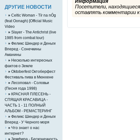
Информация
Посетители, находящиеся
ДРУГИЕ НОВОСТИ
оставлять комментарии к 
»
Celtic Woman - Tír na nÓg
(feat Oonagh) [Official Music
Video
»
Slayer - The Antichrist (live
1985 from combat tour)
»
Феликс Шиндер и Деньги
Вперед - Сонечкины
Аманины
»
Несколько интересных
фактов о Земле
»
Oktoberfest Октоберфест
Фестиваль пива в Мюнхене
»
Лесоповал - Соловьи
(Песня года 1998)
»
КРАСНАЯ ПЛЕСЕНЬ -
СПЯЩАЯ КРАСАВИЦА -
ЧАСТЬ 1 - 11 ПОЛНЫЙ
АЛЬБОМ - РЕМАСТЕРИНГ
»
Феликс Шиндер и Деньги
Вперед - У Черного моря
»
Что знает о нас
интернет?
»
Земфира - Бесконечность