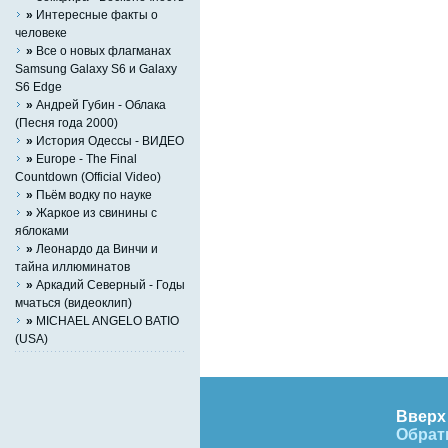
»
Интересные факты о
человеке
»
Все о новых флагманах
Samsung Galaxy S6 и Galaxy
S6 Edge
»
Андрей Губин - Облака
(Песня года 2000)
»
История Одессы - ВИДЕО
»
Europe - The Final
Countdown (Official Video)
»
Пьём водку по науке
»
Жаркое из свинины с
яблоками
»
Леонардо да Винчи и
тайна иллюминатов
»
Аркадий Северный - Годы
мчаться (видеоклип)
»
MICHAEL ANGELO BATIO
(USA)
Вверх 
Обрат