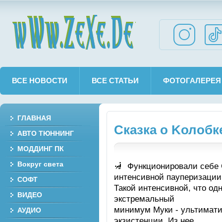
wWw.ZeXe.De
ВСЕ НОВОСТИ
ВСЕ СТАТЬИ
ФОТОГАЛЕРЕЯ
ГЛАВНАЯ
Сказка о Kолобк
АВТО ТЮННИНГ
МОДДИНГ ПК
Вокруг света
Функционировали себе С
интенсивной пауперизации
СОФТ
Такой интенсивной, что о
ВИДЕО
экстремальный
минимум Муки - ультимати
АУДИО
экзистенции. Из нее