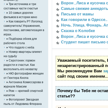
Ворон , Лиса и кусочка 
»
Три источника и три
Самые свежие анекдот
составных части счастья
»
10 самых дорогих
Письмо от мамы
фильмов в истории кино
Как говорили в Одессе..
»
Как говорить Р? Логопед
Ночь. Улица. Фонарь. Ап
самоучитель! Упражнения,
постановка, автоматизация в
Сказка о Kолобке
играх.
Ворон , Лиса и кусочка 
»
Подборка обоев для
Студент пишет письмо о
рабочего стола
»
Что падало с неба
»
Номер квартиры влияет
на судьбу
Уважаемый посетитель, 
»
Серотонин: гормон
незарегистрированный п
радости и счастья. Как
восполнить его нехватку
Мы рекомендуем Вам
за
»
НЮ фотографии женщин
сайт под своим именем..
от Гюнтера Кнопа
»
Антонина Комиссарова в
журнале Максим
Почему бы Тебе не оста
»
Ром — крепкий спиртной
статье??
напиток
»
Фотопроект Звездная
пыль от Людовика Флорана