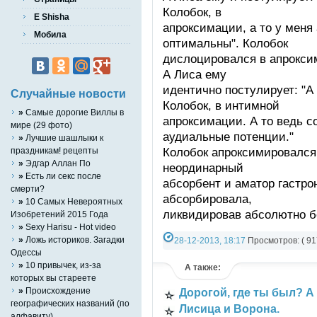
Колобок, в
E Shisha
апроксимации, а то у меня
Мобила
оптимальны". Колобок
дислоцировался в апрокси
А Лиса ему
идентично постулирует: "
Случайные новости
Колобок, в интимной
»
Самые дорогие Виллы в
апроксимации. А то ведь с
мире (29 фото)
аудиальные потенции."
»
Лучшие шашлыки к
Колобок апроксимировался 
праздникам! рецепты
»
Эдгар Аллан По
неординарный
»
Есть ли секс после
абсорбент и аматор гастро
смерти?
абсорбировала,
»
10 Самых Невероятных
ликвидировав абсолютно б
Изобретений 2015 Года
»
Sexy Harisu - Hot video
»
Ложь историков. Загадки
28-12-2013, 18:17
Просмотров: ( 91
Одессы
Юмор
»
10 привычек, из-за
А также:
которых вы стареете
»
Происхождение
Дорогой, где ты был? А
географических названий (по
Лисица и Ворона.
алфавиту)