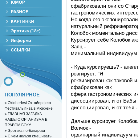
ЮМОР
сфабриковали они со Стар
РАЗНОЕ
гастрономических интересо
Но когда его экспонировал
КАРТИНКИ
натуральный рефрижератор
Эротика (18+)
Колобок моментально дисс
Курсирует себе Колобок акс
Информа
Заяц -
ССЫЛКИ
минимальный индивидуум 
- Куда курсируешь? - апелл
реагирует: "Я
реквизирован как таковой 
сфабрикован как
сфера гастрономических ин
ПОПУЛЯРНОЕ
диссоциировал, и от Бабы
»
Oktoberfest Октоберфест
диссоциировал, и от тебя -
Фестиваль пива в Мюнхене
»
ГЛАВНАЯ ЗАГАДКА
НАШЕГО ОРГАНИЗМА В
Дальше курсирует Колобок.
ПРАВОМ БОКУ
Волчок -
»
Эротика по-баварски
ординарный индивидуум не
»
С чем нельзя смешивать